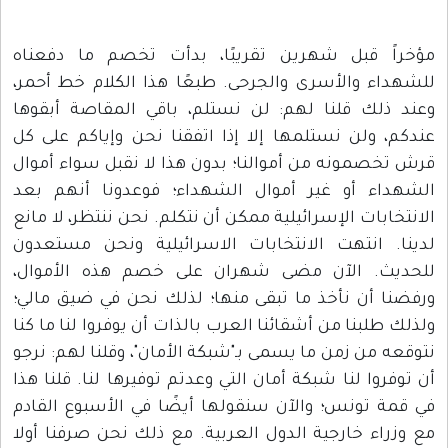
مؤخراً قبل شهرين تقريبًا، بدأت تخصم ما دفعناه
للشهداء والأسرى والجرحى. طبعًا هذا الكلام خط أحمر،
وعند ذلك قلنا لهم: لن نستلم، باقي المقاصة أبقوها
عندكم، ولن نستلمها إلا إذا اتفقنا نحن وإياكم على كل
قرش تخصمونه من أموالنا؛ بدون هذا لا نقبل سواء أموال
الشهداء أو غير أموال الشهداء؛ فوعدونا أنهم بعد
الانتخابات الإسرائيلية ممكن أن نتكلم. نحن ننتظر، لا مانع
لدينا. انتهت الانتخابات الاسرائيلية ونحن مستعدون
للحديث. الآن مضى شهران على خصم هذه الأموال،
ورفضنا أن نأخذ ما تبقى منها؛ لذلك نحن في ضيق مالي؛
ولذلك طلبنا من أشقائنا العرب بالذات أن يوفروا لنا ما كنا
نتوقعه من زمن ما يسمى بـ"شبكة الأمان"، وقلنا لهم: نرجو
أن توفروا لنا شبكة أمان التي وعدتم توفيرها لنا. قلنا هذا
في قمة تونس؛ والآن سنقولها أيضًا في الأسبوع القادم
مع وزراء خارجية الدول العربية. مع ذلك نحن صرفنا أولا