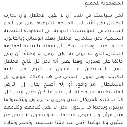
المضمونة للجميع.
نحن سياستنا في بلدنا أن لا نقبل الاحتلال، وأن نحارب
الاحتلال بكل الأساليب المتاحة الشرعية؛ يعني في الأمم
المتحدة، في المؤسسات الدولية، في المقاومة الشعبية
السلمية؛ نحن سنحارب الاحتلال بهذه الوسائل وبالقانون.
هذا ما عندنا وهذا ما يمكن أن نفعله بالنسبة لمقاومة
الاحتلال، الذي لم نرضَ به، ولن نرضى به إطلاقًا أن يبقى
جاثمًا على صدورنا؛ وهذا يعني أنه نحن كل نتائج الاحتلال
-يعني الاستيطان- غير مقبول غير شرعي من بدايته
لنهايته. ومن يقول: البعض من هنا وهناك يقولون: إن
الاستيطان أمر واقع، أو إنه أصبح يقال: إن الأرض
الفلسطينية غير محتلة. اذن شو ما كان يعني لإسرائيل،
هذا ما قاله الأمريكان الذين يقررون ما يريدون، ويتكلموا ما
يريدون ويبحثوا ما يريدون. نحن لا نقبل كلامهم؛ وكلامهم
مش قرآن، ولن يفرض علينا؛ قلنا: لا؛ وسنقول: لا. ونحن غير
عبثيين ولا دوغما. نحن عند حقنا سنصمد ونصبر ونقاوم