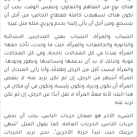
هناك نوع من التفاهم والتعاون؛ وبنفس الوقت، يجب أن
تكون هناك تسهيلات كاملة للقطاع الخاص؛ من أجل أن
يتشجع، ومن أجل أن يأتي إلينا؛ يخدم ويربح، مثله مثل غيره.
الشباب والمرأة، الشباب يعني المدارس الابتدائية
والثانوية والجامعات؛ والمرأة، حيث ما وجدت، تأخذ حقها؛
المرأة عندنا في كل المجالات ناجحة، وفي كل المجالات
قوية؛ ولذلك لا بد أن ندعمها ونساعدها ونطور وجودها.
والمرأة ليست أقل من الرجل إطلاقًا، وأنا رأيي المنحاز: أن
المرأة أشطر من الرجل، إن لم تكن تزيد عنه؛ لا ينقص
المرأة أن تكون وزيرة، وتكون رئيسة، وتكون في أي مكان في
هذا البلد؛ لأنه فعلاً المرأة لا تقل أبدًا عن الرجل، إن لم تكن
تزيد عنه.
الشيء الآخر هو ضمان حريات الناس، يجب أن نحمي
حريات الناس، الحريات العامة، كما يقول المثل: "تنتهي
حريتك حيث تبدأ حرية الآخرين"، نحن نريد الحريات