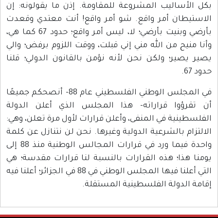
بكل الأساليب المشروعة للمقاومة. إذن ما يقولونه: إن
الاستيطان أمر واقع. شو أمر واقع! أنت معتدي وقعدت
بأرضي وبنيت بأرضي؛ لا، ليس أمر واقع؛ حدود 67 كما هي،
وأنا منيح من الله مني إني قبلت، ووقت اللزوم برفض؛ والي
يصير يصير؛ ولكن نحن لأنه نؤمن بالقانون الدولي؛ قلنا
حدود 67.
في المجلس الوطني الفلسطيني عام 88- أنصحكم جميعًا
أن تقرؤوا قراراته- هذا المجلس الذي أعلن الدولة
الفلسطينية في المنفى، وأعلن قرارات لأول مرة تعلن، وهي:
الالتزام بالشرعية الدولية وغيرها. نحن لن نتنازل عن كلمة
واحدة فيما ورد في قرارات المجالس الوطنية منذ 88 إلى
يومنا هذا؛ هذه القرارات بالنسبة لنا قرارات مقدسة؛ هي
التي أعلنا فيها المجلس الوطني في 88 في الجزائر؛ أعلنا فيه
إقامة الدولة الفلسطينية المستقلة.