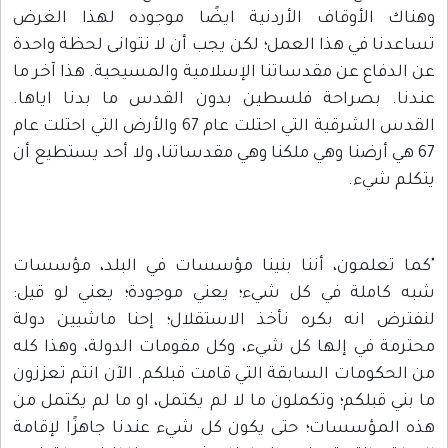
وهناك الأوقاف الأردنية ايضًا موجوده لهذا الغرض
تساعدنا في هذا العمل؛ لكن يجب أن لا نتوانى لحظة واحدة
عن الدفاع عن مقدساتنا الإسلامية والمسيحية. هذا آخر ما
عندنا. بصراحة فلسطين بدون القدس ما بدنا اياها.
القدس الشرقية التي احتلت عام 67 والأرض التي احتلت عام
67 هي أرضنا وهي ملكنا وهي مقدساتنا، ولا أحد يستطيع أن
يتكلم شيء.
"كما تعلمون، أننا بنينا مؤسسات في البلد، مؤسسات
شبه كاملة في كل شيء؛ يعني موجودة؛ يعني لو قيل:
لنفترض انه بكره نأخذ الاستقلال؛ إحنا ماشيين دولة
محترمة في إلها كل شيء، وكل مقومات الدولة، وهذا كله
من الحكومات السابقة التي قامت قبلكم. الآن انتم تعززون
ما بني قبلكم؛ وتكملون ما لا لم يكتمل، او ما لم يكتمل من
هذه المؤسسات؛ حتى يكون كل شيء عندنا جاهزًا لإقامة