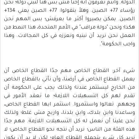
الدولة. وانتم تعرفون انه إحنا مش بس هنا لنبني دولة؛ نحن
رؤساء 77+ الصين. وهلأ بتقولوا: 77+ الصين يعني 134+
الصين. يمكن يصيروا أكثر. ما بعرفش؛ بس المهم نحن
هكذا؛ ونحن "دولة مراقب" في الأمم المتحدة، هذا النمط من
العمل نحن نريد أن نبنيه ونعززه في كل المجالات. وهذا
واجب الحكومة".
شيء آخر: القطاع الخاص مهم جدًا القطاع الخاص أن
يعمل القطاع الخاص في أرضنا، وأن نأتي بالقطاع الخاص
من الخارج ليستثمر عندنا؛ ولذلك يجب على الحكومة أن
تقدم لهم كل التسهيلات اللازمة؛ ما نعقد الأمور في
وجههم. تعالوا واستثمروا. استثمر ايها القطاع الخاص،
وساعدنا وابنِ بلدك، وابنِ بلدنا، واربح مش غلط؛ ولذلك
نحن علينا أن نعمل له كل التسهيلات اللازمة. مهم جدًا
هذه الفئة من الناس؛ نريد أن نتجه نحو القطاع الخاص؛ لا
نريد كل شيء يتحمله القطاع العام؛ لكن لا بد أن يكون