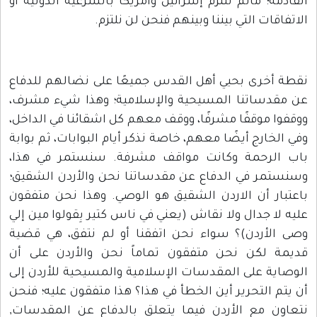
القادمة؛ مالم تلتزم إسرائيل وأمريكا بالشرعية الدولية أو
الاتفاقات التي بيننا وبينهم فنحن لن نلتزم.
نقطة أخرى بحيي أهل القدس جميعًا على نضالهم للدفاع
عن مقدساتنا المسيحية والإسلامية؛ وهذا شيء مشرف،
ووقفوا موقفًا مشرفًا، ووقف معهم كل اشقائنا في الداخل،
وفي الخارج أيضًا معهم، خاصة نذكر أيام البوابات، ثم بوابة
باب الرحمة وكانت مواقف مشرفة. سنستمر في هذا،
وسنستمر في الدفاع عن مقدساتنا نحن والأردن الشقيق؛
باعتبار أن الاردن الشقيق هو الوصي. وهذا نحن متفقون
عليه لا جدال ولا نقاش (يعني في ناس كتير بِقولوا مين إلي
وصى الأردن)؟ سواء نحن اتفقنا أو لم نتفق، هي قضية
قديمة لكن نحن متفقون تماماً نحن والأردن على أن
الوصاية على المقدسات الإسلامية والمسيحية للأردن إلى
أن يتم التحرير أين الخطأ في هذا؟ هذا متفقون عليه؛ فنحن
نتعاون مع الأردن فيما يتعلق بالدفاع عن المقدسات,