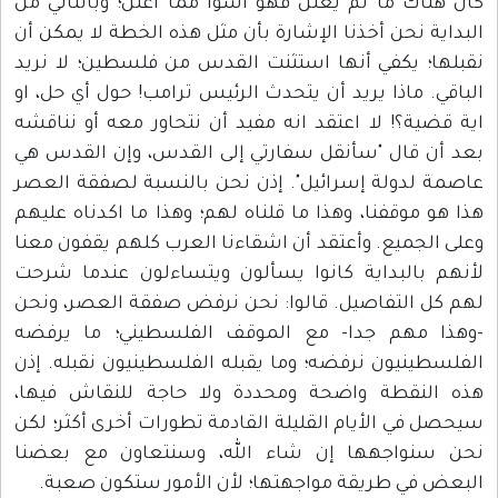
كان هناك ما لم يعلن فهو أسوأ مما أعلن؛ وبالتالي من
البداية نحن أخذنا الإشارة بأن مثل هذه الخطة لا يمكن أن
نقبلها؛ يكفي أنها استثنت القدس من فلسطين؛ لا نريد
الباقي. ماذا يريد أن يتحدث الرئيس ترامب! حول أي حل، او
اية قضية؟! لا اعتقد انه مفيد أن نتحاور معه أو نناقشه
بعد أن قال "سأنقل سفارتي إلى القدس، وإن القدس هي
عاصمة لدولة إسرائيل". إذن نحن بالنسبة لصفقة العصر
هذا هو موقفنا، وهذا ما قلناه لهم؛ وهذا ما اكدناه عليهم
وعلى الجميع. وأعتقد أن اشقاءنا العرب كلهم يقفون معنا
لأنهم بالبداية كانوا يسألون ويتساءلون عندما شرحت
لهم كل التفاصيل. قالوا: نحن نرفض صفقة العصر، ونحن
-وهذا مهم جدا- مع الموقف الفلسطيني؛ ما يرفضه
الفلسطينيون نرفضه؛ وما يقبله الفلسطينيون نقبله. إذن
هذه النقطة واضحة ومحددة ولا حاجة للنقاش فيها،
سيحصل في الأيام القليلة القادمة تطورات أخرى أكثر؛ لكن
نحن سنواجهها إن شاء الله، وسنتعاون مع بعضنا
البعض في طريقة مواجهتها؛ لأن الأمور ستكون صعبة.