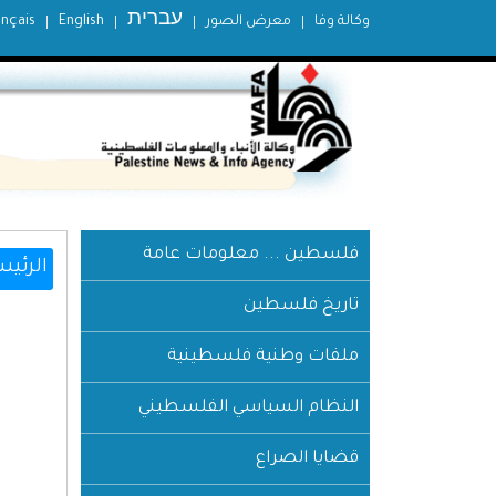
עברית
وكالة وفا
معرض الصور
English
ançais
فلسطين ... معلومات عامة
الرئيس
تاريخ فلسطين
ملفات وطنية فلسطينية
النظام السياسي الفلسطيني
قضايا الصراع