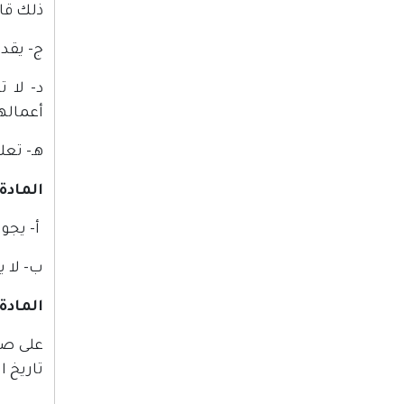
ذلك قانو
ج- يقد
د- لا 
أعمالها
هـ- تع
المادة (8
أ- يجوز
ب- لا 
المادة (9
على صا
تاريخ ال