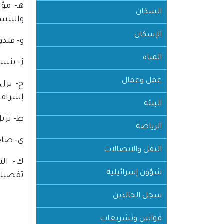
هـ- مؤ
السكان
والبنسي
الإسكان
و- فندق - أي محل يضم 
المياه
ز- بنسيون - أي محل 
عمل وعمال
ح- نزل
إشرافه
البيئة
ط- نزيل
الرياضة
ي- صاح
النقل والاتصالات
ك- الت
شؤون إسرائيلية
تفصيلا
سجل الخالدين
قوانين وتشريعات