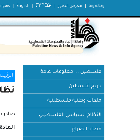
עברית
وكالة وفا
معرض الصور
English
ançais
فلسطين ... معلومات عامة
الرئيس
تاريخ فلسطين
نظام رقم (49) لعام 6
ملفات وطنية فلسطينية
صادر بموجب المادة 14
النظام السياسي الفلسطيني
المادة (1
قضايا الصراع