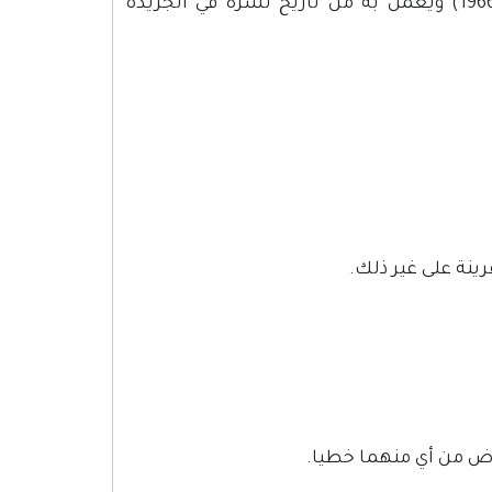
يسمى هذا النظام (نظام المؤسسات الفندقية ومراقبتها لسنة 1966) ويعمل به من تاريخ نشره في الجريدة
رينة على غير ذلك.
فوض من أي منهما خطيا.