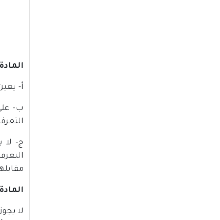
المادة (0
أ- يعي
ب- على
التعرفة
ج- لا 
التعرف
مقابله
المادة (1
لا يجوز