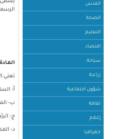
القدس
الرسمي
الصحة
التعليم
اقتصاد
سياحة
المادة (2
زراعـة
تعني ال
شؤون اجتماعية
أ- الس
ب- الم
ثقافة
ج- الر
إعلام
د- المد
جغرافيا