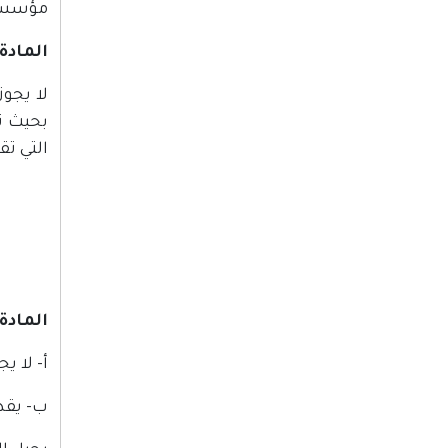
مؤسست
المادة (5
لا يجو
بحيث ت
التي تق
المادة (6
أ- لا 
ب- يقد