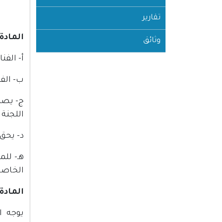
تقارير
المادة (3
وثائق
أ- الف
ب- الفن
ج- يصن
اللجنة
د- يحق
هـ- لل
الخاصة
المادة (4
يوجه ا