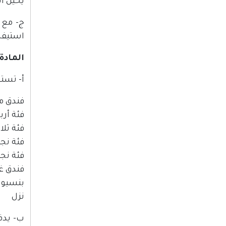
يحيل ا
ج- مع م
استيفا
المادة (7
أ- تستو
فندق مص
فئة أربع
فئة ثلاث
فئة نجمت
فئة نجمة
فندق غير
بنسيون 
نزل 30
ب- يدف