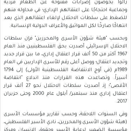
زالوا يخوضون إضرابات مفتوحة عن الطعام فردية
وجماعية احتجاجًا على اعتقالهم الإداري؛ في محاوله منهم
للضغط على سلطات الاحتلال لإلغاء اعتقالهم الذي يعد
انتهاكًا صارخًا لكل المواثيق والأعراف الدولية الإنسانية.
وبحسب "هيئة شؤون الأسرى والمحررين" فإن سلطات
الاحتلال الإسرائيلي أصدرت بحق الفلسطينيين منذ العام
1967 أكثر من 50 ألف قرار اعتقال إداري، ما بين قرار جديد
وتجديد اعتقال؛ ووصل أعلى رقم للأسرى الإداريين في العام
1989م (في أوج الانتفاضة الفلسطينية الأولى) إلى 1794
أسيراً. وتصاعدت هذه القرارات منذ اندلاع "انتفاضة
الأقصى"؛ إذ أصدرت سلطات الاحتلال نحو 27 ألف قرار
اعتقال إداري منذ سبتمبر/ أيلول عام 2000 وحتى حزيران
2017.
وفي السنوات اللاحقة، وحسب تقارير مؤسسات الأسرى
(هيئة شؤون الأسرى والمحررين، نادي الأسير الفلسطيني،
مؤسسة الضمير لرعاية الأسير وحقوق الإنسان ومركز