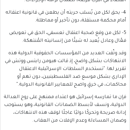
القضاء في أقرب فرصة، لضمان نزاهة الإجراءات.
4- يحق لكل من يُسلب حريته أن يطعن في قانونية اعتقاله
أمام محكمة مستقلة، دون تأخير أو مماطلة.
5- لكل من وقع ضحية اعتقال تعسفي، الحق في تعويض
فعّال وعادل يُعيد له شيئًا من إنسانيته المُنتهكة.
وقد وثّقت العديد من المؤسسات الحقوقية الدولية هذه
الانتهاكات بشكل واضح، إذ قالت هيومن رايتس ووتش في
تقرير لها: "تستخدم السلطات الإسرائيلية الاعتقال
الإداري بشكل موسع ضد الفلسطينيين، دون تهم أو
محاكمات، في خرقٍ واضح للمعايير القانونية الدولية."
فإن ما تمارسه إسرائيل هو اعتداء ممنهج على روح العدالة
الدولية، ونسف لأبسط الضمانات القانونية، وهو يستوجب
إدانة صريحة وتحركًا دوليًا عاجلًا لوقف هذه الانتهاكات،
وضمان المساءلة وعدم الإفلات من العقاب.