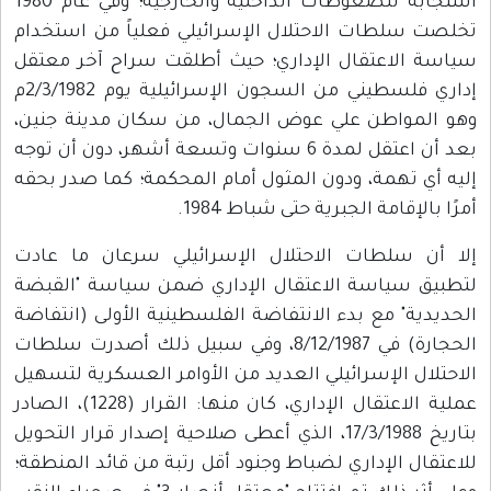
استجابة للضغوطات الداخلية والخارجية؛ وفي عام 1980
تخلصت سلطات الاحتلال الإسرائيلي فعلياً من استخدام
سياسة الاعتقال الإداري؛ حيث أطلقت سراح آخر معتقل
إداري فلسطيني من السجون الإسرائيلية يوم 2/3/1982م
وهو المواطن علي عوض الجمال، من سكان مدينة جنين،
بعد أن اعتقل لمدة 6 سنوات وتسعة أشهر، دون أن توجه
إليه أي تهمة، ودون المثول أمام المحكمة؛ كما صدر بحقه
أمرًا بالإقامة الجبرية حتى شباط 1984.
إلا أن سلطات الاحتلال الإسرائيلي سرعان ما عادت
لتطبيق سياسة الاعتقال الإداري ضمن سياسة "القبضة
الحديدية" مع بدء الانتفاضة الفلسطينية الأولى (انتفاضة
الحجارة) في 8/12/1987، وفي سبيل ذلك أصدرت سلطات
الاحتلال الإسرائيلي العديد من الأوامر العسكرية لتسهيل
عملية الاعتقال الإداري، كان منها: القرار (1228)، الصادر
بتاريخ 17/3/1988، الذي أعطى صلاحية إصدار قرار التحويل
للاعتقال الإداري لضباط وجنود أقل رتبة من قائد المنطقة؛