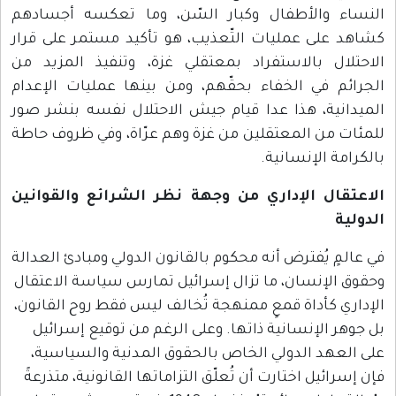
النساء والأطفال وكبار السّن، وما تعكسه أجسادهم
كشاهد على عمليات التّعذيب، هو تأكيد مستمر على قرار
الاحتلال بالاستفراد بمعتقلي غزة، وتنفيذ المزيد من
الجرائم في الخفاء بحقّهم، ومن بينها عمليات الإعدام
الميدانية، هذا عدا قيام جيش الاحتلال نفسه بنشر صور
للمئات من المعتقلين من غزة وهم عرّاة، وفي ظروف حاطة
بالكرامة الإنسانية.
الاعتقال الإداري من وجهة نظر الشرائع والقوانين
الدولية
في عالمٍ يُفترض أنه محكوم بالقانون الدولي ومبادئ العدالة
وحقوق الإنسان، ما تزال إسرائيل تمارس سياسة الاعتقال
الإداري كأداة قمعٍ ممنهجة تُخالف ليس فقط روح القانون،
بل جوهر الإنسانية ذاتها. وعلى الرغم من توقيع إسرائيل
على العهد الدولي الخاص بالحقوق المدنية والسياسية،
فإن إسرائيل اختارت أن تُعلّق التزاماتها القانونية، متذرعةً