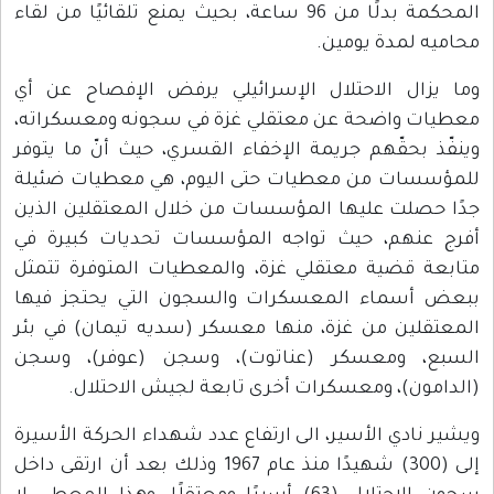
المحكمة بدلًا من 96 ساعة، بحيث يمنع تلقائيًا من لقاء
محاميه لمدة يومين.
وما يزال الاحتلال الإسرائيلي يرفض الإفصاح عن أي
معطيات واضحة عن معتقلي غزة في سجونه ومعسكراته،
وينفّذ بحقّهم جريمة الإخفاء القسري، حيث أنّ ما يتوفر
للمؤسسات من معطيات حتى اليوم، هي معطيات ضئيلة
جدًا حصلت عليها المؤسسات من خلال المعتقلين الذين
أفرج عنهم، حيث تواجه المؤسسات تحديات كبيرة في
متابعة قضية معتقلي غزة، والمعطيات المتوفرة تتمثل
ببعض أسماء المعسكرات والسجون التي يحتجز فيها
المعتقلين من غزة، منها معسكر (سديه تيمان) في بئر
السبع، ومعسكر (عناتوت)، وسجن (عوفر)، وسجن
(الدامون)، ومعسكرات أخرى تابعة لجيش الاحتلال.
ويشير نادي الأسير، الى ارتفاع عدد شهداء الحركة الأسيرة
إلى (300) شهيدًا منذ عام 1967 وذلك بعد أن ارتقى داخل