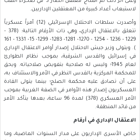
وعلى أثر ذلك تم افتتاح "معتقل أنصار 3" في صحراء النقب
لاستيعاب أعداد كبيرة من المعتقلين الإداريين.
وأصدرت سلطات الاحتلال الإسرائيلي (12) أمراً عسكرياً
تتعلق بالاعتقال الإداري، وهي ذات الأرقام التالية: (378 -
1229 - 1236 - 1254 - 1270- 1281- 1283- 1299- 15- 1331 - 161
). ويتولى وزير جيش الاحتلال إصدار أوامر الاعتقال الإداري
في إسرائيل والقدس الشرقية، بموجب نظام الطوارئ
لعام 1945؛ وليس له صلاحية بتفويض صلاحياته. ويحق
للمحكمة المركزية بالقدس النظر في الأمر والاستئناف به،
على أن تصادق عليه محكمة الصلح؛ بينما يتولى القادة
العسكريون إصدار هذه الأوامر في الضفة الغربية بموجب
الأمر العسكري (378) لمدة 96 ساعة، بعدها يتأكد الأمر
من قائد المنطقة.
الاعتقال الإداري في أرقام
خاض الأسرى الإداريون على مدار السنوات الماضية، وما