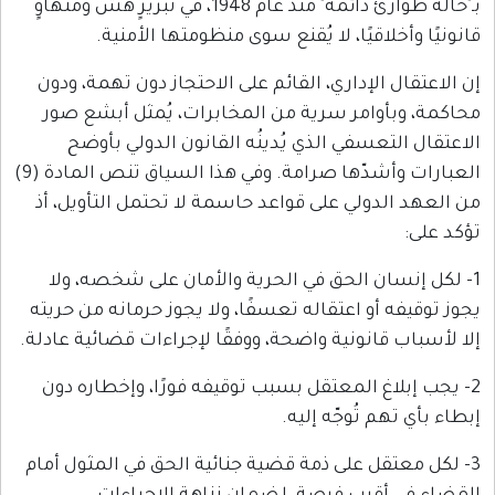
بـ"حالة طوارئ دائمة" منذ عام 1948، في تبريرٍ هش ومتهاوٍ
قانونيًا وأخلاقيًا، لا يُقنع سوى منظومتها الأمنية.
إن الاعتقال الإداري، القائم على الاحتجاز دون تهمة، ودون
محاكمة، وبأوامر سرية من المخابرات، يُمثل أبشع صور
الاعتقال التعسفي الذي يُدينُه القانون الدولي بأوضح
العبارات وأشدّها صرامة. وفي هذا السياق تنص المادة (9)
من العهد الدولي على قواعد حاسمة لا تحتمل التأويل، أذ
تؤكد على:
1- لكل إنسان الحق في الحرية والأمان على شخصه، ولا
يجوز توقيفه أو اعتقاله تعسفًا، ولا يجوز حرمانه من حريته
إلا لأسباب قانونية واضحة، ووفقًا لإجراءات قضائية عادلة.
2- يجب إبلاغ المعتقل بسبب توقيفه فورًا، وإخطاره دون
إبطاء بأي تهم تُوجّه إليه.
3- لكل معتقل على ذمة قضية جنائية الحق في المثول أمام