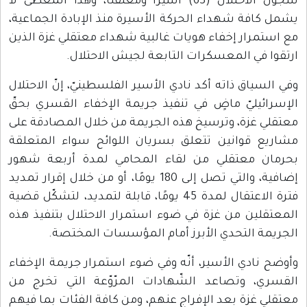
سجون الاحتلال (63) أسيرًا ومعتقلًا، وهذا المعطى لا
يشمل كافة شهداء الحركة الأسيرة منذ الإبادة الجماعية،
مع استمرار إخفاء هويات غالبية شهداء معتقلي غزة الذين
ارتقوا في المعسكرات التابعة لجيش الاحتلال.
وفي السياق ذاته أكد نادي الأسير الفلسطينيّ، إنّ الاحتلال
الإسرائيليّ ماضٍ في تنفيذ جريمة الإخفاء القسري بحقّ
معتقلي غزة، وترسيخ هذه الجريمة من خلال المصادقة على
مشاريع قوانين تتعلق بسريان اللوائح سواء المتعلقة
بحرمان معتقلي من لقاء المحامي لمدة أربعة شهور
إضافية، والتي تصل إلى 180 يومًا، أو من خلال إقرار تمديد
فترة الاعتقال لمدة 45 يومًا، قابلة لتمديد، لتشكّل قضية
المعتقلين من غزة في ضوء استمرار الاحتلال بتنفيذ هذه
الجريمة التحدي الأبرز أمام المؤسسات المختصة.
وأوضح نادي الأسير، أنّه وفي ضوء استمرار جريمة الإخفاء
القسري، وتصاعد الشّهادات المرّوّعة التي تخرج من
معتقلي غزة بعد الإفراج عنهم، ومن كافة الفئات بما فيهم