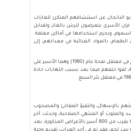
بو الناتجان عن استنشاقهم المتكرر للغازات
إن الأسرى يتعرضون للرش بالغاز، ولقنابل
اوية، تحمل السموم، ويحرم استخدامها في أماكن مغلقة.
طعام، بالمواد الغذائية في معداتهم، إلى
هذه العمليات أدت إلى مقتل اثنين من الأسرى المضربين عن الطعام في معتقل نفحة عام (1980) وهما الأسير علي
، لقوا حتفهم فيما بعد بسبب التهابات حادة
بتهم بالإسهال، والتقيؤ المفاجئ والمصحوب
 والملوث أو المنتهي الصلاحية، وحدثت آخر
هذه الحالات في معتقل عسقلان يوم 29 نوفمبر 2004، حيث أصيب ما يقرب من 800 أسير بالأعراض المذكورة، بعد
ت لحم، فقد تم في أحد المرات، تقديم وجبة