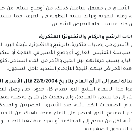
 الأسرى في معتقل بنيامين كذلك، من أوضاع سيئة، من حيث 
ة، وقلة التهوية وتزايد نسبة الرطوبة في الغرف، مما يتس
 جلدية بسبب قلة التعرض الشمس.
بات الرشح والزكام والانفلونزا المتكررة:
الأسرى من إصابات متكررة، بالرشح والانفلونزا، نتيجة البرد
 سياسة التفتيش العاري، أو وضع الأسير في الثلاجة أو سكبه 
 البارد بسبب حرمانهم بين الحين والآخر من الماء الساخن، ك
هذه الأمراض بينهم، نتيجة الازدحام الشديد داخل السجون.
م إلى الرأي العام بتاريخ 22/8/2004 قال الأسرى الفلسطينيون:
قفوا هذا الانتقام البشع الذي تعدى كل حدود، حتى وصل لل
ت، إلى ما يسمى (العيادة)، والتي فقدت كل شيءٍ له صلة بمهم
ام الصعقات الكهربائية، ضد الأسرى المضربين والمنهكي
م المفتوح، الذي اقتصر على الماء فقط، ناهيك عن التف
ائية، لكل من يتقدم إلى المحاكمة أو يعود منها، هذا الضرب
السجون الصهيونية.