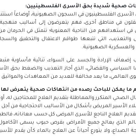
كات صحية شديدة بحق الأسرى الفلسطينيين:
لأسرى الفلسطينيون في السجون الصهيونية، أوضاعاً استثنائ
قلون في مناطق أخرى، فهم يتعرضون إلى أساليب منهجية ت
في استهدافهم من الناحية المعنوية؛ تتمثل في الحرمان من ا
ال والتعذيب، التي تتبعها طواقم الاعتقال والتحقيق والسجا
ة والعسكرية الصهيونية.
 إضعاف الإرادة والجسد على السواء، ثنائية مأساوية متبع
 السياسي والقضائي، الذي أجاز التعذيب والضغط بحق الأس
 العالمي، ما يعد مخالفة للعديد من المعاهدات والمواثيق ال
 ما يمكن للباحث رصده من انتهاكات صحية يتعرض لها ا
ال الصحي المتكرر والمماطلة بتقديم العلاج للمحتاجين له، أو 
ملاء الأسير المريض بأشكال من الأساليب الاحتجاجية من أجل 
تقديم العلاج الناجع للأسرى المرضى كل حسب معاناته، فالط
الم الذي يعالج جميع الأمراض بقرص حبوب يسمى الأكامول و
ة الصداع، ولا يتورع أحياناً عن العلاج بالماء كأن يقدم لل