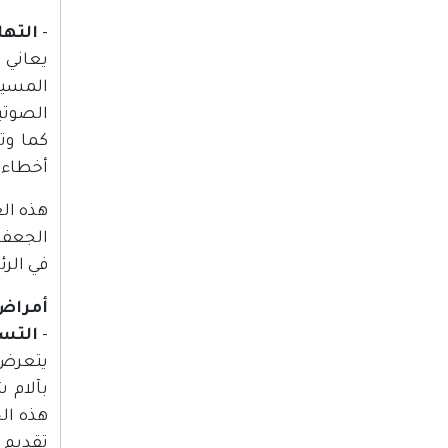
-
التهاب
يعاني 
المسيل
كما وت
أخطاء ت
الجعفر
في الرئة 
أمراض
-
التسم
يتعرض 
بآلام 
تقديم 