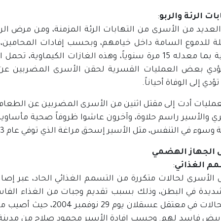
ات الرئة والربو
:
العديد من الأسرى من التهابات الرئة المزمنة، ومن مرض الر
ة للدموع السامة داخل خيامهم، وبحسب إفادات المحامين، ف
الصوتية بما معدله 15 مرة سنوياً، وهذه الغازات الكيم
ؤدي بعض العمليات القسرية لحقن الأسرى المضربين عن ال
ؤدي إلى الوفاة أحياناً.
ي والأسير راسم حلاوة، وآخرون عاشوا ظروفاً صحية مأساوية
وسوء في التنفس، مثل الأسير إسحق مراغة الذي توفي عام 1983 في معتقل بئر السبع.
 الجهاز الهضمي
م الغذائي
:
الأسرى لحالات متكررة من التسمم الغذائي الحاد، عبر إصا
شديدة في البطن، وذلك بسبب تقديم وجبات من الغذاء الفاسد
بيض فاسد لهم. وحسب إفادة الأسير محمود صلاح من مدينة بي