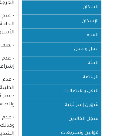
الحرجة 
السكان
• عدم 
الإسكان
الحاجة
الأسرى 
المياه
• تفتقر
عمل وعمال
• عدم 
البيئة
إشراف
الرياضة
• عدم 
الطبية،
النقل والاتصالات
• عدم 
والضغط
شؤون إسرائيلية
• عدم 
سجل الخالدين
وكذلك 
قوانين وتشريعات
الشديد