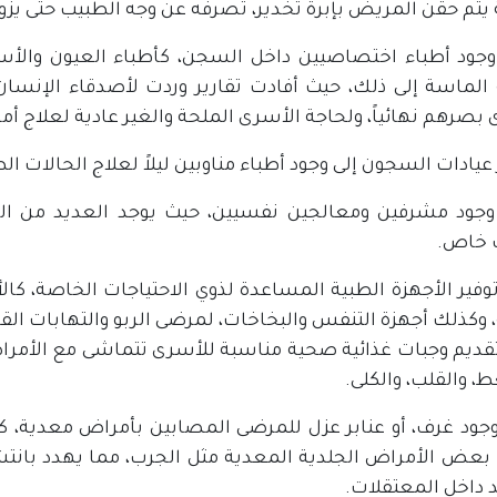
يتم حقن المريض بإبرة تخدير، تصرفه عن وجه الطبيب حتى يزول
وجود أطباء اختصاصيين داخل السجن، كأطباء العيون والأسن
 الماسة إلى ذلك، حيث أفادت تقارير وردت لأصدقاء الإنسا
بصرهم نهائياً، ولحاجة الأسرى الملحة والغير عادية لعلاج أمر
 عيادات السجون إلى وجود أطباء مناوبين ليلاً لعلاج الحالات الط
وجود مشرفين ومعالجين نفسيين، حيث يوجد العديد من الح
 خاص.
توفير الأجهزة الطبية المساعدة لذوي الاحتياجات الخاصة، كا
 وكذلك أجهزة التنفس والبخاخات، لمرضى الربو والتهابات القص
تقديم وجبات غذائية صحية مناسبة للأسرى تتماشى مع الأمرا
، والقلب، والكلى.
وجود غرف، أو عنابر عزل للمرضى المصابين بأمراض معدية، كال
بعض الأمراض الجلدية المعدية مثل الجرب، مما يهدد بانتشا
 داخل المعتقلات.