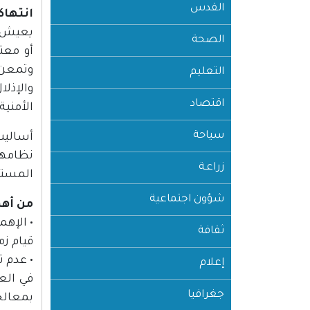
القدس
انتها
يعيش ا
الصحة
أو معت
وتمعن 
التعليم
والإذل
اقتصاد
الأمني
سياحة
أساليب
نظامها
زراعـة
المستوى
شؤون اجتماعية
من أهم
• الإهم
ثقافة
قيام ز
• عدم 
إعلام
في الع
جغرافيا
بمعالج