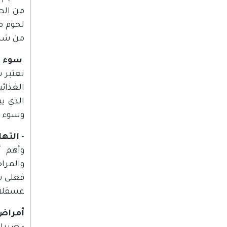
من الط
لحوم م
من شهر 
سوء ا
تعتبر 
الغذائي
الذي ي
وسوء ا
-
التها
وأهم أ
والمراح
عسقلان،
أمراض 