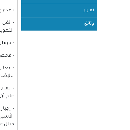
• عدم 
تقارير
• نقل 
وثائق
التهوي
• حرما
• فحص 
• يعان
بالإضا
• تعان
علم أن
• إجبا
الأسير
منال غا