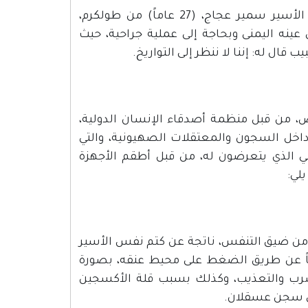
• تقديم أدوية قديمة ومنتهية الصلاحيات للأسرى، كما حصل مع الأسير سمير عجاج، (27 عاماً) من طولكرم،
ينه اليمنى وبحاجة إلى عملية جراحية، حيث
ال له: إننا لا ننظر إلى التواريخ.
 من قبل منظمة أصدقاء الإنسان الدولية،
اخل السجون والمعتقلات الصهيونية، والتي
ي الذي يتعرضون له، من قبل أطقم الأجهزة
لي:
 من ضيق التنفس، ناتجة عن كتم نفس الأسير
اً عن طريق الضغط على محيط عنقه، بصورة
لضرب والتعذيب، وكذلك بسبب قلة الأكسجين
 في سجن عسقلان.