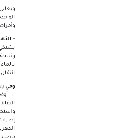
ويعاني
الواحد
وأمراض
- التها
يشتكي 
ونتيجة
بالماء
انتقال 
وفي رسالة له
... أو
النقالا
واستخد
إضرابه
الكهرب
مصلحة 