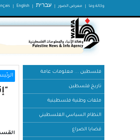
עברית
وكالة وفا
معرض الصور
English
ançais
فلسطين ... معلومات عامة
الرئيس
تاريخ فلسطين
"إ
ملفات وطنية فلسطينية
النظام السياسي الفلسطيني
قضايا الصراع
القسم 