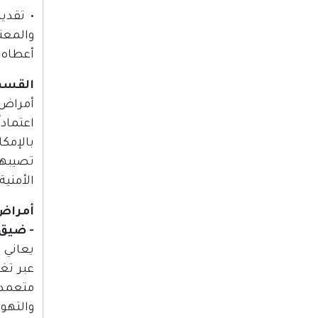
والمعت
أعطاه ط
القسم 
أمراض 
اعتماد
بالإمك
تصيبهم
الأمنية
أمراض 
- ضيق
يعاني 
عبر تغ
متعمدة
والتهو