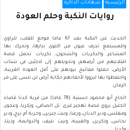
الرئيسية
شهادات الذاكرة
روايات النكبة وحلم العودة
الحديث عن النكبة بعد 67 عاما موجع للقلب، للراوي
وللمستمع تذرف عيون من اكتوى بنارها، وتحرك بها
المشاعر والذكريات والشجون، ذكريات تحمل قصة
اقتلاعهم من أرضهم، وتحويلهم إلى لاجئين في شتات
الأرض، حملوا مفاتيح بيوتهم على أمل العودة القريبة،
واحتفظوا بها ليرووا لأحفادهم حكاية أرض لن تنسى على مر
الزمان.
الحاج أبو محمود حسنية (78 عاما) من قرية كدنا قضاء
الخليل يروي قصة تهجير قرى: تل الصافي، وزكريا، وعجور،
ومغلس، ودير الدبان، ورعنا، وبيت جبرين، وخربة أم برج، ودير
نخاس، وذكرين، والقبيبة، وبيت نتيف، والدوايمة، وزيتا،
وكدنا.