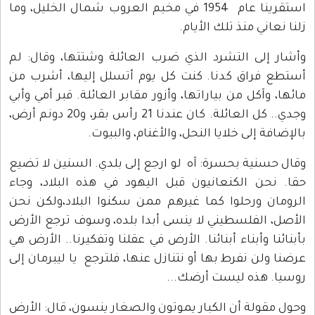
استقرينا عام 1954 في مخيم العروب شمال الخليل، وما
زلنا نعاني منذ تلك الأيام.
وأشار إلى التشرد الذي ضرب العائلة وشتتها، وقال: لم
أستطع فراق كدنا. كنت كل يوم أتسلل إليها، أشرب من
مائها، وآكل من بياراتها، وأزور مقابر العائلة. قبر أمي وأبي
وجدي.. كل العائلة. كان عندنا 21 رأس بقر، و20 دونم أرض،
بالإضافة إلى خلايا النحل، والأغنام، والبيوت.
وقال حسنية بحسرة: آه لو ارجع إلى بلدي. السنين لا تضيع
حقا. نحن الكنعانيون قبل اليهود في هذه البلاد، وجاء
الرومان ورحلوا كما غيرهم ممن سكنوا البلاد،ولكن نحن
الأصل، الفلسطيني لا ينسى أبدا بلده، وسوف ترجع الأرض
بأبنائنا وأبناء أبنائنا. الأرض في عقلنا وتفكيرنا.. الأرض هي
عرضنا ولن نفرط بها أو نتنازل عنها، فلترجع يا ليبرمان إلى
روسيا. هذه ليست أرضك...
وحول مقولة أن الكبار يموتون والصغار ينسون، قال: الأرض