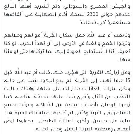
والجيش المصري والسوداني، وتم تشريد أهلها البالغ
عددهم حوالي 2300 نسمة، أقام الصهاينة على أنقاضها
مستعمرة "كريات غات".
وتابعت أم عبد الله: حمل سكان القرية أموالهم وحلالهم
وتركوا القمح والغلة في الأرض، إلى أن تهدأ الحرب. لو كنا
نعرف أننا لا نستطيع العودة إليها لما تركناها حتى لو متنا
فيها.
وعن زيارتها للقرية التي هجّرت منها، قالت أم عبد الله: قبل
15 عاما ذهبت إلى القرية. لم يدع اليهود شيئا على حاله،
ولكن بيارات العائلات ما زالت على حالها، وهناك دلالات
للتنقيب عن الآثار، وأخرى بنيت عليها منطقة صناعية، كما
زرعوا الوديان بأصناف عديدة من الفواكه، وعرفت جميع
المناطق في القرية وكأنني لم أغادرها طيلة تلك الفترة. هنا
بيارة علي حسين، وأخرى لعائلة الطيطي.. بجوارها ارض
أعمامي ومنطقة العرين الجبل، وجرن الخربة.