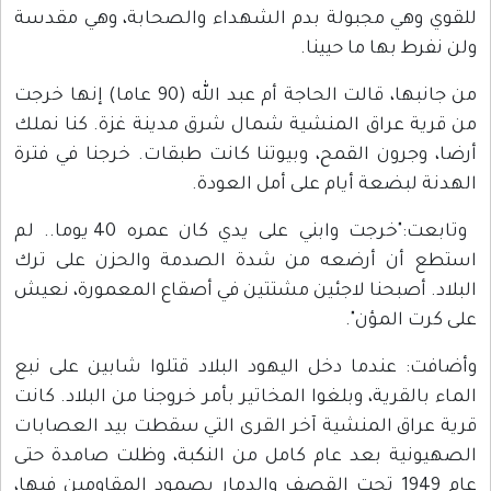
للقوي وهي مجبولة بدم الشهداء والصحابة، وهي مقدسة
ولن نفرط بها ما حيينا.
من جانبها، قالت الحاجة أم عبد الله (90 عاما) إنها خرجت
من قرية عراق المنشية شمال شرق مدينة غزة. كنا نملك
أرضا، وجرون القمح، وبيوتنا كانت طبقات. خرجنا في فترة
الهدنة لبضعة أيام على أمل العودة.
وتابعت:"خرجت وابني على يدي كان عمره 40 يوما.. لم
استطع أن أرضعه من شدة الصدمة والحزن على ترك
البلاد. أصبحنا لاجئين مشتتين في أصقاع المعمورة، نعيش
على كرت المؤن".
وأضافت: عندما دخل اليهود البلاد قتلوا شابين على نبع
الماء بالقرية، وبلغوا المخاتير بأمر خروجنا من البلاد. كانت
قرية عراق المنشية آخر القرى التي سقطت بيد العصابات
الصهيونية بعد عام كامل من النكبة، وظلت صامدة حتى
عام 1949 تحت القصف والدمار بصمود المقاومين فيها،