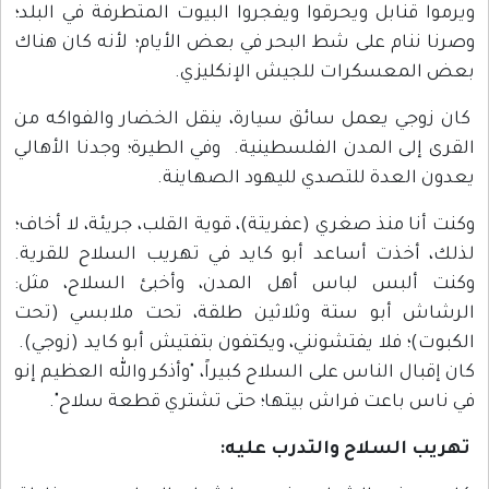
ويرموا قنابل ويحرقوا ويفجروا البيوت المتطرفة في البلد؛
وصرنا ننام على شط البحر في بعض الأيام؛ لأنه كان هناك
بعض المعسكرات للجيش الإنكليزي.
كان زوجي يعمل سائق سيارة، ينقل الخضار والفواكه من
القرى إلى المدن الفلسطينية. وفي الطيرة؛ وجدنا الأهالي
يعدون العدة للتصدي لليهود الصهاينة.
وكنت أنا منذ صغري (عفريتة)، قوية القلب، جريئة، لا أخاف؛
لذلك، أخذت أساعد أبو كايد في تهريب السلاح للقرية.
وكنت ألبس لباس أهل المدن، وأخبئ السلاح، مثل:
الرشاش أبو ستة وثلاثين طلقة، تحت ملابسي (تحت
الكبوت)؛ فلا يفتشونني، ويكتفون بتفتيش أبو كايد (زوجي).
كان إقبال الناس على السلاح كبيراً، "وأذكر والله العظيم إنو
في ناس باعت فراش بيتها؛ حتى تشتري قطعة سلاح".
تهريب السلاح والتدرب عليه: