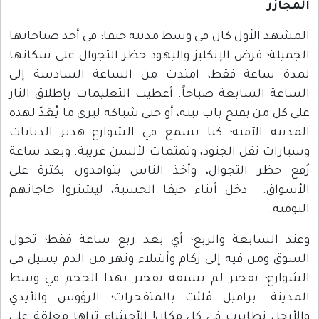
المجازر
المشهد الأول كان في وسط مدينة حيفا: في أحد صباحاتها
الجميلة؛ فرض الإنكليز واليهود حظر التجوال على سكانها
لمدة ساعة فقط، امتدت من الساعة السادسة إلى
الساعة السابعة صباحاً. أعطيت التعليمات بإطلاق النار
على كل من يفتح باب بيته، أو حتى شباكه ليرى ما يُعَدّ لهذه
المدينة الآمنة؛ كنا نسمع في الشوارع هدير الدبابات
وسيارات نقل الجنود، وتمتمات لألسن غريبة. وبعد ساعة
رُفع حظر التجوال، وأخذ الناس يتوافدون بكثرة على
الأسواق. دخل أبناء حيفا الحسبة، ليشتروا حاجاتهم
اليومية.
وعند السابعة والربع؛ أي بعد ربع ساعة فقط؛ تحول
السوق ومن فيه إلى ركام وأشلاء ونهر من الدم يسيل في
الشوارع؛ تفجير لم يسبقه تفجير بهذا الحجم في وسط
المدينة. براميل مُلئت بالمتفجرات؛ الرؤوس والأيدي
والأرجل تطايرت في كل مكان! الأحشاء تراها معلقة على