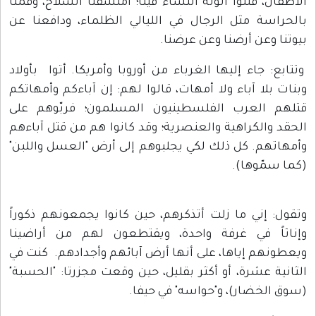
الأطفال، قتلوا أنوثة النساء فينا؛ امتشقنا السلاح، وقمنا
بالحراسة مثل الرجال في الليالي الظلماء، ودافعنا عن
بيوتنا وعن أرضنا وعن عرضنا.
وتتابع: جاء إليها الغرباء من أوروبا وأمريكا. أتوا بأولاد
وبنات بلا آباء ولا أمهات، قالوا لهم: إن آباءكم وأمهاتكم
قتلهم العرب الفلسطينيون المسلمون؛ فربّوهم على
الحقد والكراهية والعنصرية؛ وقد كانوا هم من قتل آباءهم
وأمهاتهم. كل ذلك لكي يجلبوهم إلى أرض "العسل واللبن"
(كما سمّوها).
وتقول: إني ما زلت أتذكرهم، حين كانوا يجمعونهم ذكوراً
وإناثاً في غرفة واحدة، ويقتطعون لهم من أراضينا
ويعطونهم إياها، على أنها أرض آبائهم وأجدادهم. كنت في
الثانية عشرة، أو أكثر بقليل، حين وقعت مجزرتا: "الحسبة"
(سوق الخضار)، و"حواسه" في حيفا.