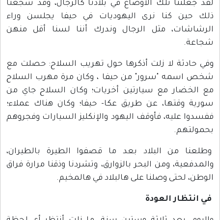
لقد جعلتنا تلك الأوضاع في بلادنا كالرجال، وقد شجعنا
ذلك حين كنا نرى اليهوديات في حيفا يجلسن وراء
الرشاشات، مثل الرجال وندرك أننا لسنا أقل منهن
شجاعة.
وفي حادثة لا زلت أذكرها حول تهريب السلاح: حصلت مع
شخص اسمه "سرور" من حيفا ، وكان مرة مهرب السلاح
مع الخضار مع سيارتين أخريات؛ وكان السلاح جاي من
سورية وقتها، عن طريق عكا- حيفا؛ وكان هناك عملاء؛
ففسدوا عليه، فأوقف اليهود والإنكليز السيارات وفجروهم
بحمولتهم.
وطلعنا من البلاد بعد ما قصفوا الطيرة بالطيران،
والمدفعية، ومن البحر بالزوارق، وتشردنا وذقنا مرارة فراق
الوطن، لحتى وصلنا على هالبلاد في هالمخيم.
في انتظار العودة