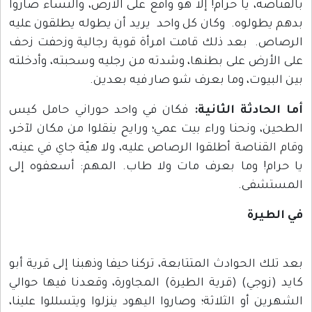
بالقناصة، يا حرام! إلا هو واقع على الأرض، والنساء صاروا
بدهم يطولوه. وكان كل واحد يريد أن يطوله يطلقون عليه
الرصاص. بعد ذلك قامت امرأة قوية رجالية وزحفت زحف
على الأرض على بطنها، وشدته من رجليه وسحبته، وأدخلته
بين البيوت، وما بعرف شو صار فيه بعدين.
أما الحادثة الثانية:
فكان في واحد حوراني حامل كيس
الطحين، ونحنا وراء بيت عمي؛ ورايح ينقلوا من مكان لآخر،
وقام القناصة أطلقوا الرصاص عليه، ولا هيّة جاي في عينه،
يا حرام! وما بعرف مات ولا طاب. المهم: أسعفوه إلى
المستشفى.
في الطيرة
بعد تلك الحوادث المتتابعة، تركنا حيفا وذهبنا إلى قرية أبو
كايد (زوجي) (قرية الطيرة) المجاورة، وقعدنا فيها حوالي
الشهرين أو الثلاثة؛ وصاروا اليهود ينزلوا ويتسللوا علينا،