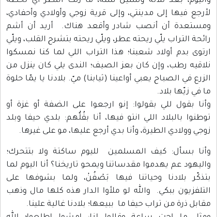
واليوم، بعد ثلاثة وستين سنة، ما زلت أنتظر أي لحظة
لأرجع فيها إلى مدينتي، وإلى قرية زوجي وأولادي وأحفادي،
ومستعدة أن أنصب شادر وأقعد هناك. أريد أن أشم
رائحة التراب يلّي ريحته عطر، ويلّي ريحته بتشرح القلب، ويلّي
ارتوى بدم أولاد شعبنا؛ هذا التراب اللي لما كنا نمسكوا
نلاقيه رطب، وإن كان بعز الصيف؛ الندى يلي كان ينزل من
الزرع في الصباح يعبي أواعينا (ثيابنا) ميّ. بلادنا يا يمّا حلوة
ما في زيّها بلاد.
وأنا بقول للي بقولوا: إنو ارجعوا على الضفة أو غزة أو
توطنوا بالبلاد اللي انتو فيها، أنا بقُلّْهم: بلدي حيفا وبلد
زوجي وولادي الطيرة، وأنا بدي أرجع عليها، مو على غيرها.
وأنا بسأل: كيف المسلمين لليوم ساكتة ولا بتتحرك؛
واليهود عم يهدموا مقدساتنا ويمحو تاريخنا؟ أنا اليوم لما
بتذكّر بلادنا وحياتنا فيها بَصْفُنْ، ولما بشوفها على
التلفزيون ببكي. والله لو ملأوا الدار هذه كلها مال وذهب
مقابل ذرة من تراب حيفا ما ببيعها؛ بلادنا غالية علينا.