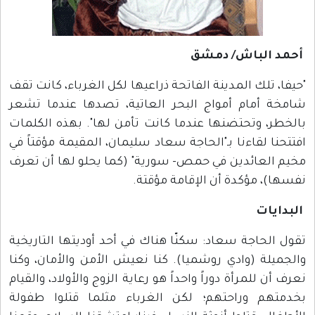
أحمد الباش/ دمشق
"حيفا، تلك المدينة الفاتحة ذراعيها لكل الغرباء، كانت تقف
شامخة أمام أمواج البحر العاتية، تصدها عندما تشعر
بالخطر، وتحتضنها عندما كانت تأمن لها". بهذه الكلمات
افتتحنا لقاءنا بـ"الحاجة سعاد سليمان، المقيمة مؤقتاً في
مخيم العائدين في حمص- سورية" (كما يحلو لها أن تعرف
نفسها)، مؤكدة أن الإقامة مؤقتة.
البدايات
تقول الحاجة سعاد: سكنّا هناك في أحد أوديتها التاريخية
والجميلة (وادي روشميا). كنا نعيش الأمن والأمان، وكنا
نعرف أن للمرأة دوراً واحداً هو رعاية الزوج والأولاد، والقيام
بخدمتهم وراحتهم؛ لكن الغرباء مثلما قتلوا طفولة