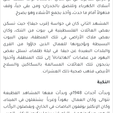
أسلاك الكهرباء وتلتصق بالجدران؛ ومن بقي حياً، وقف
مذهولاً أمام ما حدث، وأخذ يجمع الأشلاء وهو يصرخ.
المشهد الثاني كان في حواسة (قرب حيفا)؛ حيث تسكن
بعض العائلات الفلسطينية في بيوت من التنك، وكان
بعض ملاك الأراضي في تلك المنطقة، يبنون البيوت
البسيطة ويؤجرونها للعمال الذين جاؤوا من القرى
والبلدات البعيدة عن حيفا: في ليلة ظلماء، تسلل بعض
اليهود من عصابات "الهاغاناة" إلى تلك المنطقة، وأخذوا
يذبحون تلك العائلات المسالمة بالسكاكين والسلاح
الأبيض، فذهب ضحية ذلك العشرات.
النكبة
وبدأت أحداث 1948م، وبدأت معها المشاهد الفظيعة
تتوالى. وكان العمال يهوداً وعرباً يشتغلون في الميناء،
وكان الإنكليز يوقفون الباصات في الخارج، ويفصلون الركّاب