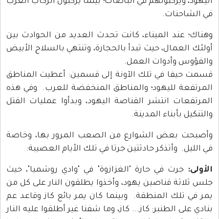
اليهود، ويركبونهم في الباصات؛ بينما يركبون الركاب العرب
في الشاحنات.
وهناك؛ عند الميناء، كانت تحدث العديد من الحوادث بين
أولئك العمال، حيث تبدأ بالحجارة، وتنتهي بالسلاح الأبيض
والفؤوس وأدوات العمل.
قسمت حيفا في تلك الآونة إلى قسمين: أعطيت المناطق
المرتفعة لليهود؛ والمناطق المنخفضة للعرب. وفي هذه
المرتفعات انتشر القناصة اليهود، وبدأوا عمليات القتل
والتنكيل بأبناء المدينة.
وأصبحت بعض الشوارع من الصعب المرور بها، وخاصة
في الليل. وأتذكر حادثتين جرتا في تلك الأيام العصيبة:
الأولى:
جرت في حارة "الغزازوة" في "وادي روشميا"، حيث
جلس ثلاثة قناصين يهود، وأخذوا يطلقون النار على كل من
يمر في تلك المنطقة. وبينما كان يمر بائع كاز وقاعد عم
بنادي على الطنبر: كاز... كاز، وما شفنا غير أطلقوا عليه النار