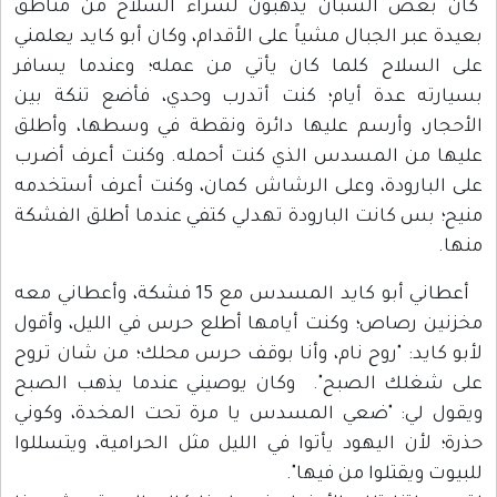
كان بعض الشبان يذهبون لشراء السلاح من مناطق
بعيدة عبر الجبال مشياً على الأقدام، وكان أبو كايد يعلمني
على السلاح كلما كان يأتي من عمله؛ وعندما يسافر
بسيارته عدة أيام؛ كنت أتدرب وحدي، فأضع تنكة بين
الأحجار، وأرسم عليها دائرة ونقطة في وسطها، وأطلق
عليها من المسدس الذي كنت أحمله. وكنت أعرف أضرب
على البارودة، وعلى الرشاش كمان، وكنت أعرف أستخدمه
منيح؛ بس كانت البارودة تهدلي كتفي عندما أطلق الفشكة
منها.
أعطاني أبو كايد المسدس مع 15 فشكة، وأعطاني معه
مخزنين رصاص؛ وكنت أيامها أطلع حرس في الليل، وأقول
لأبو كايد: "روح نام، وأنا بوقف حرس محلك؛ من شان تروح
على شغلك الصبح". وكان يوصيني عندما يذهب الصبح
ويقول لي: "ضعي المسدس يا مرة تحت المخدة، وكوني
حذرة؛ لأن اليهود يأتوا في الليل مثل الحرامية، ويتسللوا
للبيوت ويقتلوا من فيها".