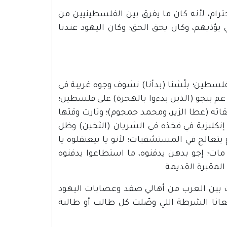
احترام، لأنه كان ما يفرق بين الفلسطينيين من
يؤذيهم، وكان يحق الحق؛ وكان اليهود عندنا
 فلسطين؛ بلّشنا (بدأنا) نشوف وجوه غريبة في
لي عم بيجو (الذين بدءوا بالهجرة) على فلسطين؛
 ورفقاته (عطا الزير، ومحمد جمجوم)؛ وثارت وقتها
إنكليزية في فخذه في الشريان (الثخين) وظل
 يتعالج في المستشفيات؛ لأنو يا بيعتقلوه يا
 مات؛ إجو بدهن يدفنوه، ما استطاعوا يدفنوه
 المقبرة القديمة.
 بين العرب من أهالي صفد وعصابات اليهود
معانا الشرطة اللي وصّلت كل طالب أو طالبة