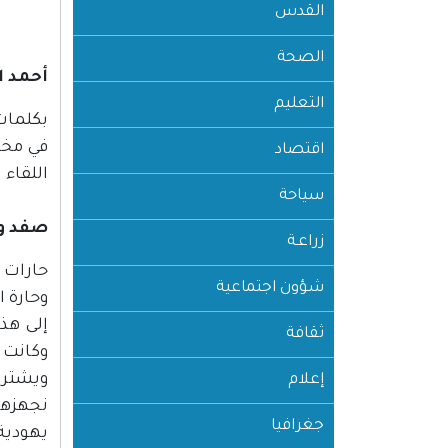
القدس
الصحة
أحمد 
التعليم
بكلمات
في مخي
اقتصاد
اللقاء 
سياحة
صفد وح
زراعـة
حارات ص
شؤون اجتماعية
وحارة ا
إلى هذ
ثقافة
وكانت ح
ويشترو
إعلام
نجهزها
جغرافيا
يهودية 