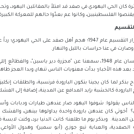
ة كان الحي اليهودي في صفد قد امتلأ بالمقاتلين اليهود، وتح
قنصوا الفلسطينيين، وكانوا عم بعدّوا حالهم للمعركة الكبيرة
لتقسيم
بعد قرار التقسيم عام 1947؛ هجم أهل صفد على الحي ال
 وصارت في عنا حراسات بالليل والنهار.
في نيسان عام 1948، سمعنا عن "مجزرة دير ياسين"، وال
عد هذه الأخبار؛ بدأت معنويات الناس تنهار، وبدا العجز ظاهرا
 بذكر لما كان يجينا بتكون البارودة فرنسية، والطلقات إنكليزي
لبارودة كالخشبة بإيد المدافع عن المدينة، إضافة إلى الفشك
ناس يقولوا: شوفوا اليهود صار عندهن طيارات ودبابات وأسلحة
 أخوتي كان عندهن بارودة واحدة يداولوها بينهن، والفشك 
 المدينة. وبذكر يوم ما طلعنا؛ كانت الدنيا برد، وكنت لابس
ة الصفدية، والعباية تبع جوزي (أبو سمير)؛ وهدول الأوا