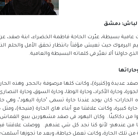
الباش: دمشق
 عامية بسيطة، عبّرت الحاجة فاطمة الخضراء، ابنة صفد، عن أ
م اليرموك حيث تعيش مؤقتاً بانتظار تحقق الأمل والحلم ال
الذي حاولنا ألا نغيّر في كلماته البسيطة والعامية.
اراتها
فد عديدة و(كتيرة)، وكانت كلها مرصوفة بالحجر. وهذه الحارات
لجورة، وحارة الأكراد، وحارة الوطا، وحارة السوق، وحارة النصار
ه الحارات؛ كان يوجد عندنا حارة تسمى "حارة اليهود"، وهي ح
ارة كبيرة، وكانت علاقتنا مع أبناء هاي الحارة (منيحة)، ومثل
ا من دكاكينّا. وكان اليهود في صفد مشهورين ببيع القماش 
 من عندهم؛ لأنو كنا نجد كل شي عندهم. ووصلت علاقتنا في
من تلك الحارة، وكانت تعمل خياطة، وبعد ما تجوزها أسلمت؛ ف