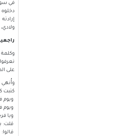
في سورة
دخلوه أ
إرادته 
ولادي،
راجعين
وكلمة أ
تعرفوا 
على ال
وأُنهي
كتبت ك
ويوم فر
ويوم ف
ويا فرح
قلت: ي
قالوا: 