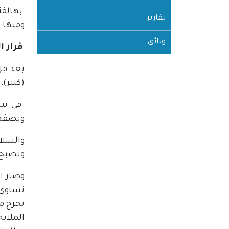
بهالفتر
تقارير
ومنها ي
وثائق
قرار ا
(كتير)،
وبصفد ب
والسلاح
وتصبح ا
وصار ال
تساوي؟
تخرج من
الملاي