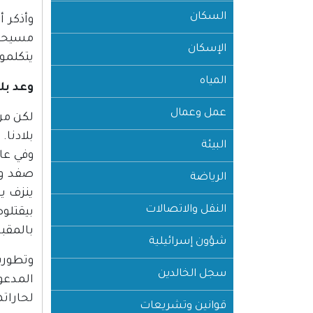
السكان
وأذكر أ
مسيحيي
الإسكان
يتكلموا
المياه
وعد بل
عمل وعمال
لكن من 
بلادنا.
البيئة
صفد وه
الرياضة
ينزف يو
النقل والاتصالات
بيقتلوه
بالمقبر
شؤون إسرائيلية
وتطورت
سجل الخالدين
المدعو
لحاراته
قوانين وتشريعات