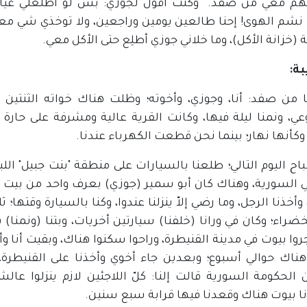
م معي من صفد. وكنت أقول لجوزي: بس لو أطلعلي غيار واح
 نشم الهوى! إحنا طالعين يومين وراجعين، ولا توخذي شي معاك
ة (خزانة الأكل)، وما خلاني جوزي أطلِع حتى الأكل معي.
بة:
 من صفد: أنا، وجوزي، وأخوته؛ وظلت هناك خواته الثنتين
ي، ونمنا ليلة فيها، وكانت القرية عالية ومشرفة على حارة
كأنها نهار؛ بينما نحن قطعت الكهرباء عندنا.
ح اليوم التالي؛ طلعنا بالسيارات على منطقة "بنت جبيل" اللبنا
ي السورية، وهناك كان أبو سمير (جوزي) بعرف واحد من بيت
 وأخذنا الرجل، وما رضي إلاّ ينزلنا عندوا، وكنا بالسيارة وقتها
ضراء؛ وكان في ورانا (خلفنا) سيارتين أخريات، وبتنا (ونمنا) بـ"
وا بيوت في مدينة القنيطرة، وراحوا سكنوا هناك، وبقيت أنا وأب
 هناك حوالي أسبوع؛ وبعدين جاء أخوي وأخذنا على القنيطرة، 
 الحكومة السورية قالت إلنا: كلّ اللاجئين لازم ينزلوا عال
ا بيوت هناك وقعدنا فيها قرابة سبع سنين.