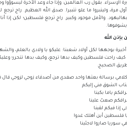
 الإسراء. بقول رب العالمين: وإذا جاء وعد الآخرة ليسوؤوا 
ول مرة، وليتبروا ما علو تتبيرا. صدق الله العظيم. راح ترجع لما
بهاليهود. والأمل موجود وكبير. راح ترجع فلسطين؛ لكن إذا أنا
 يشوفوها.
 بإذن الله
خيرة بوجهها لكل أولاد شعبنا: عليكو يا ولادي بالعلم، والشها
كيف راحت فلسطين وكيف بدها ترجع، وكيف بدها تتحرر؛ وعليكو تت
طريق الصحيح.
 كلامي برسالة بعثها واحد صفدي من أصدقاء زوجي لزوجي قال ف
تاب الشوق مني إليكم
اقكم ياما بكينا
راقكم صعبٌ علينا
ي إذا فيكم لقينا
ا فلسطين أين أهلك غدوا
في سوريا صاروا لاجئينا