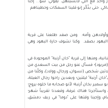
د مع اللي لابسيتهن. يقولّي: شو... إحنا
ي. حتى بذّكّر إنو قلينا السمكات وحطيناهم
 وأولادهن وأمه. ومن صفد طلعنا على قرية
 اليهود بصفد. وكنا نشوف حارة اليهود وهي
نية، ومنها إلى قرية "خان أرنبة" الموجودة في
 (مريود)؛ فسأل عنو رجل من بيت السعدي من
؛ ثلاثين شخص (نسوان، ورجال، وولاد)، وكلّنا من
خان أرنبة" ليلتين؛ وبعدين راحوا رجال العيلة،
و سمير بخان أرنبة؛ لأنو صحابه ما خلوه يروح؛
واستأجرنا هناك غرفة، وقعدنا تقريباً شهر؛
شام، وإجينا وقتها على "دوما" في ريف دمشق،