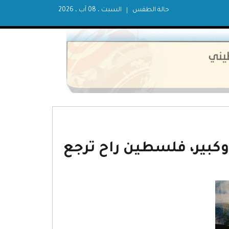
حالة الطقس
السبت ، 08 آب ، 2026
وكبير، فلسطين راح ترجع