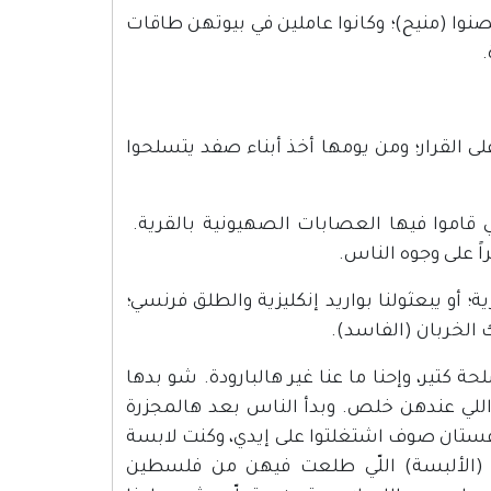
صنوا (منيح)؛ وكانوا عاملين في بيوتهن طاقات
.
يهودي؛ رداً على القرار؛ ومن يومها أخذ أبناء صفد يتسلحوا
فظائع إللي قاموا فيها العصابات الصهيونية بالقرية.
ً على وجوه الناس.
ة؛ أو يبعثولنا بواريد إنكليزية والطلق فرنسي؛
 الخربان (الفاسد).
 كتير، وإحنا ما عنا غير هالبارودة. شو بدها
اللي عندهن خلص. وبدأ الناس بعد هالمجزرة
ة فستان صوف اشتغلتوا على إيدي، وكنت لابسة
عي (الألبسة) اللّي طلعت فيهن من فلسطين