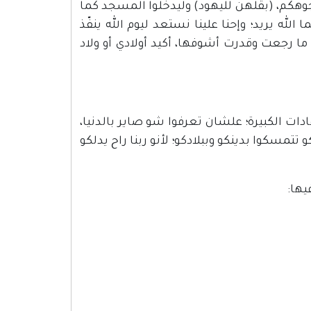
وجوهكم، (بقلهن لليهود) وليدخلوا المسجد كما
 الله يريد؛ وإحنا علينا نستعد ليوم الله ينفّذ
 ما رجعت وقدرت أشوفها، أكيد أولادي أو ولاد
دات الكبيرة؛ علشان تعرفوا شو صاير بالدنيا،
مسكوا بدينكو وببلادكو؛ لأنو ربنا راح يدلكو
يها: