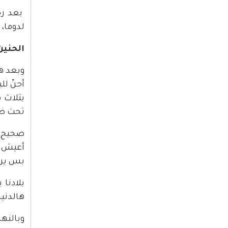
بعد رح
لدوما، 
الحنين
وبعد ه
أحنّ لل
بثلاث 
تحت ضو 
صحيح زي
أعيش ف
بس يرج
بلادنا 
هالدنيا
وبالنها