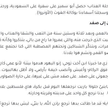
لة العذاب؛ حصل أبو سمير على سفرة على السعودية، ورحنا 
وسجلنا أسماءنا بوكالة الغوث (الأونروا).
 إلى صفد
العمر، وبعد ثلاثة وستين سنة من التعب والشقا والعذاب والت
بيت الذي خرجت منه، واللي عمروا ما راح من بالي، بتذكروا وكأنه 
مرات، وبتذكّر الشباكين وتحتهم المصطبة اللي كنا نجتمع
القمر، ونشم هوا بلادنا.
 ما خبرنا ابن أخت زوجي: إنو اليهود هدموا بيتنا؛ لأنو عمي ك
وق الركام؛ وأعيش وأنصب خيمة بأرضي، ولا أظل بهالبيوت. ي
عوني على صفد. على صفد مش على غيرها، على حارة الصواوين، 
يابنييّ حلوة! ياريت نرجعلها اليوم قبل بكرة، هاي فلسطين بلادن
. بدنا نرجع كل واحد على مدينته وقريته وحارته.
ية؛ قد ما طالت بدها ترجع بإذن الله، يا بنيّي، ليش بدها ترجع؟ 