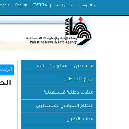
עברית
وكالة وفا
معرض الصور
English
ançais
فلسطين ... معلومات عامة
الرئيس
تاريخ فلسطين
الح
ملفات وطنية فلسطينية
النظام السياسي الفلسطيني
قضايا الصراع