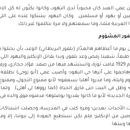
ن عمي العبد كان محبوباً لدى اليهود، وكانوا يكنّون له كل ال
ن أو يهود أو مسلمين. وكان اليهود يشتكوا عنده على اللي 
 العربية مثلنا، وما سمعتهم ولا مرة بتكلموا غير ذلك.
فور المشؤوم
يوم ما أعطاهم هالغدّار (بلفور البريطاني) الوعد، بأن يحتلوا
 طبعاً، شعبنا رفض وعد بلفور، وبدا يقاتل الإنكليز واليهود ال
وفي عام 1929 قامت ثورة، واستشهد فيها من صفد: فؤاد حجازي،
اجموا على أثرها حي اليهود؛ وأصيب عمي (أبو زوجي) بطلقة 
م وليلة، وما قدروا أهلنا يسعفوه؛ لأنو ممنوع التجول، وممنوع
؛ وظل في البيت حتى فارق الحياة (كما رووها لي أهلي). ولما
ة الجديدة؛ لأنو ما كانوا يقدروا يوصلوها؛ فدفنوه فوق والده في
 الأحداث بعدين؛ ومرة كنت في المدرسة، وحصلت اشتباكات
مين من الإنكليز؛ فلم نكن نستطيع العودة إلى بيوتنا، إلا و
ا وبيتها.