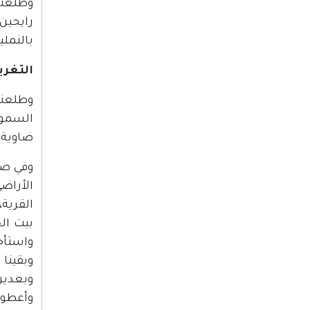
وطلعته
رايحين
بالنملي
التغري
وطلعنا
السموع
ضاوية و
وفي صبا
الأراض
القرية،
بيت الخ
واستأجر
وبقينا
وبعدين
وأعطون