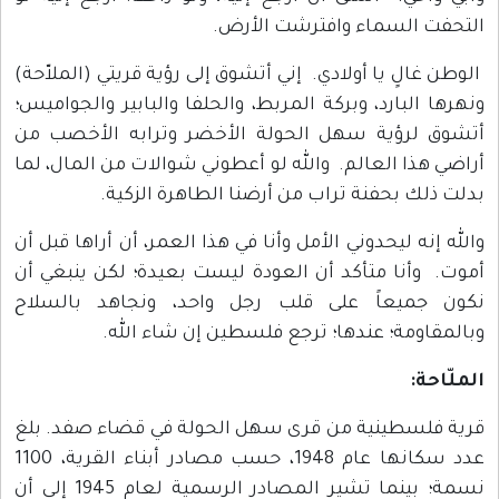
التحفت السماء وافترشت الأرض.
الوطن غالٍ يا أولادي. إني أتشوق إلى رؤية قريتي (الملاّحة)
ونهرها البارد، وبركة المربط، والحلفا والبابير والجواميس؛
أتشوق لرؤية سهل الحولة الأخضر وترابه الأخصب من
أراضي هذا العالم. والله لو أعطوني شوالات من المال، لما
بدلت ذلك بحفنة تراب من أرضنا الطاهرة الزكية.
والله إنه ليحدوني الأمل وأنا في هذا العمر، أن أراها قبل أن
أموت. وأنا متأكد أن العودة ليست بعيدة؛ لكن ينبغي أن
نكون جميعاً على قلب رجل واحد، ونجاهد بالسلاح
وبالمقاومة؛ عندها؛ ترجع فلسطين إن شاء الله.
الملّاحة:
قرية فلسطينية من قرى سهل الحولة في قضاء صفد. بلغ
عدد سكانها عام 1948، حسب مصادر أبناء القرية، 1100
نسمة؛ بينما تشير المصادر الرسمية لعام 1945 إلى أن