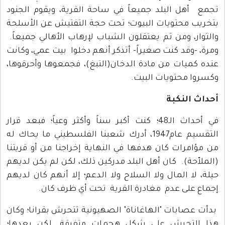
تجمع أهل البلد جميعاً في ساحة القرية، ويقوم الجنود
بتخريب محتويات البيوت؛ تحت حجة التفتيش عن الأسلحة
والثوار، ومن ثم يعتقلون الشباب لإرهاب الأهالي جميعاً.
ومرة، -وقد كنت صغيراً- أتذكر أنهم دخلوا بيت عمي، وكانت
عنده كميات من مادة الدخان(التبغ)، فجمعوها وأحرقوها،
وكسروا محتويات البيت.
أحداث النكبة
في أحداث الـ48؛ كنت أكبر سناً وأكثر وعياً؛ فبعد قرار
التقسيم عام1947، أدرك شعبنا الفلسطيني ما يحاك له
من مؤامرات كان هدفها في النهاية إخراجنا من أو قريتنا
(الملاّحة). كان أهل البلد مدركين ذلك، لكن لم يكن لديهم
حيلة، لا المال ولا السلاح ولا الدعم؛ إلا أنهم كان لديهم
إجماع على عدم مغادرة القرية تحت أي ظرف كان.
بدأت عصابات "الهاغاناة" الصهيونية تتحرش بقرانا؛ وكان
هذا التحرش على شكل هجمات متفرقة. لكن بعدها؛