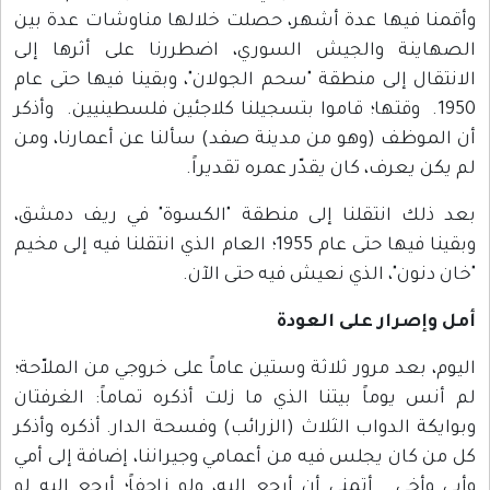
وأقمنا فيها عدة أشهر، حصلت خلالها مناوشات عدة بين
الصهاينة والجيش السوري، اضطررنا على أثرها إلى
الانتقال إلى منطقة "سحم الجولان"، وبقينا فيها حتى عام
1950. وقتها؛ قاموا بتسجيلنا كلاجئين فلسطينيين. وأذكر
أن الموظف (وهو من مدينة صفد) سألنا عن أعمارنا، ومن
لم يكن يعرف، كان يقدّر عمره تقديراً.
بعد ذلك انتقلنا إلى منطقة "الكسوة" في ريف دمشق،
وبقينا فيها حتى عام 1955؛ العام الذي انتقلنا فيه إلى مخيم
"خان دنون"، الذي نعيش فيه حتى الآن.
أمل وإصرار على العودة
اليوم، بعد مرور ثلاثة وستين عاماً على خروجي من الملاّحة؛
لم أنس يوماً بيتنا الذي ما زلت أذكره تماماً: الغرفتان
وبوايكة الدواب الثلاث (الزرائب) وفسحة الدار. أذكره وأذكر
كل من كان يجلس فيه من أعمامي وجيراننا، إضافة إلى أمي
وأبي وأخي. أتمنى أن أرجع إليه، ولو زاحفاً؛ أرجع إليه لو