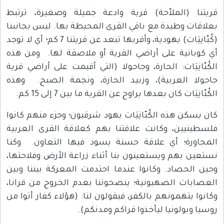
قريتنا (الملاّحة) قرية وادعة جميلة وصغيرة، ترتبط
بعلاقات وطيدة مع باقي القرى المحيطة بها. ليس بجانبنا
(كُبّانِيَات) يهودية، وأقربها تبعد عن قريتنا 7 كم؛ أي لا توجد
أي كوبانية على أراضي القرية أو ملاصقة لها. ومن هذه
الكُبّانِيَات: الحارة، وجاحولا (التي أقيمت على أراضي قرية
جاحولا العربية)، وزبيد الحارة، ونجمة الصبح. وهذه
الكُبّانِيَات كان بعدها يراوح عن القرية ما بين 7 إلى 15 كم.
كان يسكن هذه الكُبّانِيَات يهود شرقيون؛ وجزء منهم كانوا
فلسطينيين، وكانت علاقتنا بهم كعلاقة القرى العربية
المجاورة؛ أي علاقة حسنة يسود فيها التعاون. وكنا
نستعين بهم ويستعينون بنا أثناء زراعة الأرض وفلاحتها،
وحين الحصاد. وكانوا عندما احتدمت المعركة بيننا وبين
العصابات الصهيونية؛ ينصحوننا بعدم الخروج من قرانا،
وكانوا يتهمونهم بالكفر، فيقولون لنا: (هؤلاء كفار أتوا من
روسيا وبولونيا ليأخذوا قراكم ومدنكم).