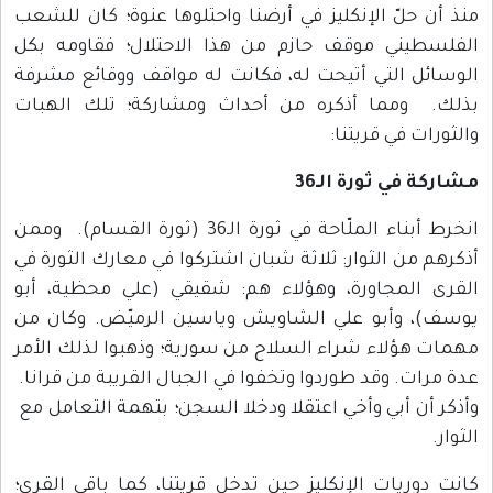
منذ أن حلّ الإنكليز في أرضنا واحتلوها عنوة؛ كان للشعب
الفلسطيني موقف حازم من هذا الاحتلال؛ فقاومه بكل
الوسائل التي أتيحت له، فكانت له مواقف ووقائع مشرفة
بذلك. ومما أذكره من أحداث ومشاركة؛ تلك الهبات
والثورات في قريتنا:
مشاركة في ثورة الـ36
انخرط أبناء الملّاحة في ثورة الـ36 (ثورة القسام). وممن
أذكرهم من الثوار: ثلاثة شبان اشتركوا في معارك الثورة في
القرى المجاورة، وهؤلاء هم: شقيقي (علي محظية، أبو
يوسف)، وأبو علي الشاويش وياسين الرميّض. وكان من
مهمات هؤلاء شراء السلاح من سورية؛ وذهبوا لذلك الأمر
عدة مرات. وقد طوردوا وتخفوا في الجبال القريبة من قرانا.
وأذكر أن أبي وأخي اعتقلا ودخلا السجن؛ بتهمة التعامل مع
الثوار.
كانت دوريات الإنكليز حين تدخل قريتنا، كما باقي القرى؛