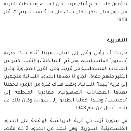
خائفون علينا؛ خرج أبناء قريتنا من القرية، وسقطت القرية
من دون قتال يذكر، وكان ذلك، على ما أعتقد، بتاريخ 25 أيار
1948.
التغريبة
خرجت أنا وأمي وأخي إلى لبنان، ومررنا أثناء ذلك بقرية
"ديشوم" الفلسطينية، ومن ثم "المالكية"، والتقينا بكثير من
العائلات الفلسطينية من قريتنا ومن القرى المجاورة. وكان
الكثير منهم حفاة. تجاوزنا بعدها الحدود اللبنانية متجهين
إلى قرية "بليدا" اللبنانية، وبقينا هناك فترة من الزمن؛ لاحقتنا
بعدها العصابات الصهيونية، فغادرنا المنطقة إلى
"برعشيت"، ومنها أكملنا الطريق إلى سوريا، وكان ذلك في
شهر أيلول من عام 1948.
في سوريا نزلنا في قرية الدرباشية الواقعة على الحدود
الفلسطينية السورية، وهي تبعد عن الحدود 2 كم فقط،