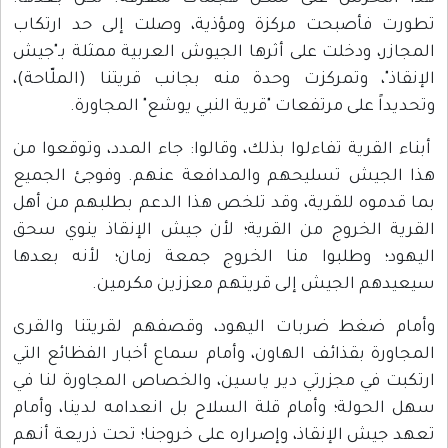
تطورت فأصبحت مركزة ومؤذية، وصلت إلى حد ارتكاب
المجازر، ودخلت على أثرها الجيوش العربية ممثلة بـ"جيش
الإنقاذ"، وتمركزت وحدة منه بجانب قريتنا (الملّاحة)،
وتحديداً على مرتفعات "قرية النبي يوشع" المجاورة.
أبناء القرية تفاءلوا بذلك، وقالوا: جاء المدد، وتوقعوا من
هذا الجيش تسليحهم والمدافعة عنهم. وفوجئ الجميع
بما قدموه للقرية، وقد تلخص هذا الدعم بطلبهم من أهل
القرية الخروج من القرية؛ لأن جيش الإنقاذ ينوي سحق
اليهود؛ وطلبوا منا الخروج جمعة زمان؛ لأنه بعدها
سيعيدهم الجيش إلى قريتهم معززين مكرمين.
وأمام ضغط ضربات اليهود، وقصفهم لقريتنا والقرى
المجاورة بقذائف الهاون، وأمام سماع أخبار الفظائع التي
ارتكبت في مجزرتي دير ياسين، والخصاص المجاورة لنا في
سهل الحولة؛ وأمام قلة السلاح بل انعدامه لدينا، وأمام
تعهد جيش الإنقاذ، وإصراره على خروجنا؛ تحت ذريعة أنهم