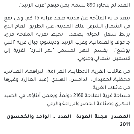
العدد لم يتجاوز 890 نسمة، بمن فيهم "عرب الزبيد".
تبعد قرية الملاّحة عن مدينة صفد قرابة 15 كم. وهي تقع
في الشمال الشرقي لتلك المدينة، على الطريق العام الذي
يربط سهل الحولة بصفد. تحيط بقرية الملاحة قرى:
جاحولا، والعلمانية، وعرب الزبيد، وديشوم؛ جبال قرية "النبي
يوشع". يقسم النهر المسمى "نهر البارد" القرية إلى
قسمين: شمالي وجنوبي.
من عائلات القرية: الخطايبة، العزازمة، البراهمة، العباس،
محظية،الحميدان، الدامس، الهندي (عبد العال)، وغيرها
من عائلات القرية.
مساحة قرية الملاحة 2168 دونماً، ويعمل أبناؤها في الصيد
النهري وصناعة الحصر والزراعة والرعي.
المصدر: مجلة العودة العدد ــ الواحد والخمسون
2011