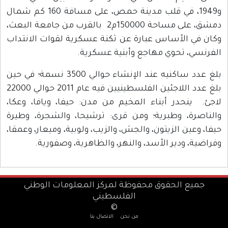
و1949، في قلب مدينة حمص، على مسافة 160 كم شمال
دمشق، على مساحة 150000م2 بالقرب من جامعة البعث،
وكان في الأساس عبارة عن ثكنة عسكرية لقوات الانتداب
الفرنسي، تحوي مهاجع وأبنية عسكرية.
بلغ عدد ساكنيه عند الإنشاء حوالي 3500 نسمة؛ في حين
بلغ عدد اللاجئين الفلسطينيين فيه عام 2011 حوالي 22000
لاجئ. ينحدر أبناء المخيم من مدن: حيفا، ويافا، وعكا،
والناصرة، وطبرية؛ ومن قرى: ترشيحا، والشجرة، وطيرة
حيفا، وعين الزيتون، والجش، والزيب، ولوبية، وميعار، وعمقا،
وفراضية، ودير الأسد، والنهر، والظاهرية، وصفورية.
جميع الحقوق محفوظة لمركز المعلومات الوطني
الفلسطيني
©
من نحن
الاتصال بنا