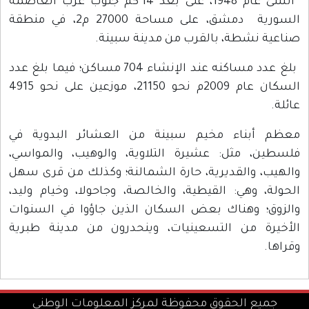
أنشئ عام 1948، على بعد 14 كم جنوب غرب العاصمة
السورية دمشق، على مساحة 27000 م2، في منطقة
صناعية نشطة، بالقرب من مدينة سبينة.
بلغ عدد مساكنه عند الإنشاء 704 مساكن؛ فيما بلغ عدد
السكان عام 2009م نحو 21150، موزعين على نحو 4915
عائلة.
معظم أبناء مخيم سبينة من العشائر البدوية في
فلسطين، مثل: عشيرة التلاوية، والوهيب، والمواسي،
والهيب، والقديرية، حارة الشمالنة؛ وكذلك من قرى سهل
الحولة، وهي: القيطية، والخالصة، وجاحولا، وخيام وليد،
والزوق؛ وهناك بعض السكان الذين جاؤوا في السنوات
الأخيرة من التسعينيات، وينحدرون من مدينة طبرية
وقراها.
جميع الحقوق محفوظة لمركز المعلومات الوطني