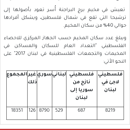
تعيش في مخيم برج البراجنة أُسر تعود بأصولها إلى
ترشيحا التي تقع في شمال فلسطين، ويشكل أفرادها
حوالي 40% من سكان المخيم.
ويبلغ عدد سكان المخيم حسب الجهاز المركزي للاحصاء
الفلسطيني "التعداد العام للسكان والمساكن في
المخيمات والتجمعات الفلسطينية في لبنان 2017" على
النحو الأتي:
فلسطيني
فلسطيني
لبناني
سوري
غير
المجموع
لاجئ في
نازح من
ذلك
لبنان
سوريا إلى
لبنان
18351
126
8790
529
687
8219