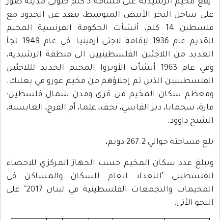
يقع مخيم الرشيدية على مسافة 5 كلم جنوبيّ مدينة صور
على ساحل البحر الأبيض المتوسط، يبعد عن الحدود مع
فلسطين 14 كلم، أنشأت الحكومة الفرنسية المخيم
القديم عام 1936 لإقامة لاجئي أرمينيا. في عام 1949 لجأ
العديد من اللاجئين الفلسطينيين الى منطقة الرشيدية،
وفي عام 1963 أنشأت الأونروا المخيم الجديد لللاجئين
الفلسطينيين الذين تم إخلاؤهم من مخيم غورو في بعلبك.
ومعظم سكان المخيم من قرى ومدن شمال فلسطين:
فارة، سحماتا، دير القاسي، نحف، علما، أم الفرج، العابسية،
الشيخ داوود.
بلغ مساحته حوالي 267.2 دونم،
ويبلغ عدد سكان المخيم حسب الجهاز المركزي للاحصاء
الفلسطيني "التعداد العام للسكان والمساكن في
المخيمات والتجمعات الفلسطينية في لبنان 2017" على
النحو الأتي: