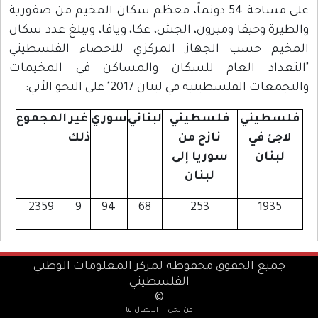
على مساحة 54 دونماً، معظم سكان المخيم من صفورية
والطيرة وحيفا وميرون، الجش، عكا، ويافا، ويبلغ عدد سكان
المخيم حسب الجهاز المركزي للاحصاء الفلسطيني
"التعداد العام للسكان والمساكن في المخيمات
والتجمعات الفلسطينية في لبنان 2017" على النحو الأتي:
فلسطيني
فلسطيني
لبناني
سوري
غير
المجموع
لاجئ في
نازح من
ذلك
لبنان
سوريا إلى
لبنان
2359
9
94
68
253
1935
جميع الحقوق محفوظة لمركز المعلومات الوطني
الفلسطيني
©
من نحن
الاتصال بنا