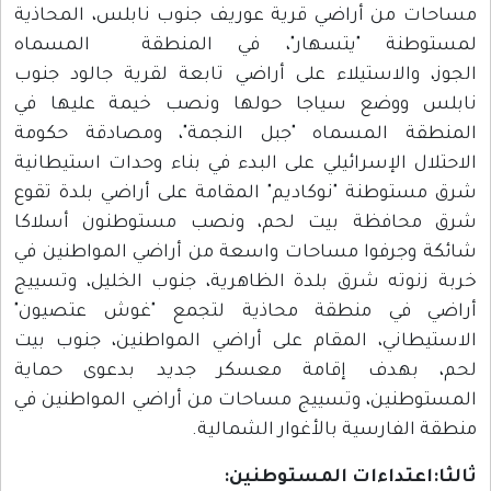
مساحات من أراضي قرية عوريف جنوب نابلس، المحاذية
لمستوطنة "يتسهار"، في المنطقة المسماه
الجوز، والاستيلاء على أراضي تابعة لقرية جالود جنوب
نابلس ووضع سياجا حولها ونصب خيمة عليها في
المنطقة المسماه "جبل النجمة"، ومصادقة حكومة
الاحتلال الإسرائيلي على البدء في بناء وحدات استيطانية
شرق مستوطنة "نوكاديم" المقامة على أراضي بلدة تقوع
شرق محافظة بيت لحم، ونصب مستوطنون أسلاكا
شائكة وجرفوا مساحات واسعة من أراضي المواطنين في
خربة زنوته شرق بلدة الظاهرية، جنوب الخليل، وتسييج
أراضي في منطقة محاذية لتجمع "غوش عتصيون"
الاستيطاني، المقام على أراضي المواطنين، جنوب بيت
لحم، بهدف إقامة معسكر جديد بدعوى حماية
المستوطنين، وتسييج مساحات من أراضي المواطنين في
منطقة الفارسية بالأغوار الشمالية.
ثالثا:اعتداءات المستوطنين: