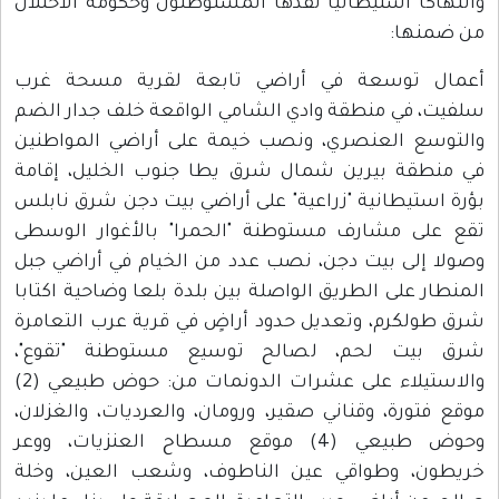
وانتهاكًا استيطانيًا نفذها المستوطنون وحكومة الاحتلال
من ضمنها:
أعمال توسعة في أراضي تابعة لقرية مسحة غرب
سلفيت، في منطقة وادي الشامي الواقعة خلف جدار الضم
والتوسع العنصري، ونصب خيمة على أراضي المواطنين
في منطقة بيرين شمال شرق يطا جنوب الخليل، إقامة
بؤرة استيطانية "زراعية" على أراضي بيت دجن شرق نابلس
تقع على مشارف مستوطنة "الحمرا" بالأغوار الوسطى
وصولا إلى بيت دجن، نصب عدد من الخيام في أراضي جبل
المنطار على الطريق الواصلة بين بلدة بلعا وضاحية اكتابا
شرق طولكرم، وتعديل حدود أراضٍ في قرية عرب التعامرة
شرق بيت لحم، لصالح توسيع مستوطنة "تقوع"،
والاستيلاء على عشرات الدونمات من: حوض طبيعي (2)
موقع فتورة، وقناني صقير، ورومان، والعرديات، والغزلان،
وحوض طبيعي (4) موقع مسطاح العنزيات، ووعر
خريطون، وطواقي عين الناطوف، وشعب العين، وخلة