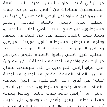
من أراضي قريوت جنوب نابلس، وجرفت آليات تابعة
للمستوطنين، مساحات من أراضي قرية عوريف جنوب
نابلس، واغرق مستوطنون، أراضي المواطنين في قرية دير
الحطب شرق نابلس، بالمياه العادمة، واقتحم
مستوطنون، جبل صبيح التابع لأراضي بلدات: بيتا وقبلان،
ويتما، جنوب نابلس، ونصبوا عددا من الخيام في الموقع،
وهاجم مستوطنو مستوطنة "الون موريه" المزارعين
وقاطفي الزيتون في منطقة خلة الجاغوب شمال دير
الحطب، شرق نابلس وقاموا بالاعتداء عليهم وطردوهم
من أراضيهم، وأقدم مستوطنو مستوطنة "شافي شمرون"،
على إغراق أراضي المواطنين في بلدة سبسطية شمال
نابلس بالمياه العادمة، وأقدم مستوطنو مستوطنة
"عيليه" على أغرق أراضي المواطنين في اللبن الشرقية
بالمياه العادمة، وقطع مستوطنون، عددا من أشجار
الزيتون من أراضي جالود جنوب نابلس وقاموا بسرقة
معدات قطف الزيتون، وأقدم مستوطنون، على تخريب
أجزاء من شبكتي المياه والكهرباء في قرية الساوية جنوب