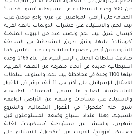
صالح، من أراضي عرب التعامرة، المصادقة على بناء ما يزيد
عن 500 وحدة استيطانية في مستوطنة "تسور هداسا"
المقامة على أراضي المواطنين في قرية وادي فوكين غرب
بيت لحم، والاستيلاء على عشرات الدونمات تابعة لقرية
كيسان شرق بيت لحم ونصب عدد من البيوت المتنقلة
"كرفانات" عليها، وشق طريق استيطانية في المنطقة
الشرقية من أراضي عصيرة القبلية جنوب غرب نابلس، كما
صادقت سلطات الاحتلال الإسرائيلية، على بناء 2166 وحدة
استيطانية جديدة في أنحاء متفرقة من الضفة الغربية،
بينها 1100 وحدة في محافظة بيت لحم، واستولت سلطات
الاحتلال الإسرائيلي على أكثر من 11 ألف دونم في الأغوار
الفلسطينية، لصالح ما يسمى المحميات الطبيعية،
والاستيلاء على مساحات واسعة من الأراضي الواقعة
شرق خلة "مكحول" في الأغوار الشمالية، والشروع
بتسيجها وهذا امتداد لسياج وضعه المستوطنون قبل
شهرين، والممتد من مستوطنة "مسكيوت"، لغاية
معسكر "مزوقح"، القريب من "مكحول"، الاستيلاء على