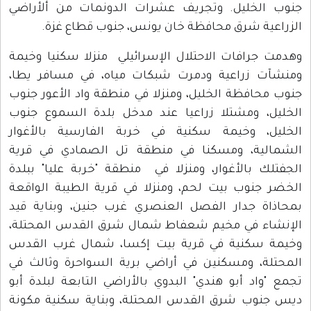
جنوب الخليل. وتجريف عشرات الدونمات من ألأراضي
الزراعية شرق محافظة خان يونس، جنوب قطاع غزة.
وهدمت جرافات الاحتلال الإسرائيلي منزلا سكنيا وخيمة
ومنشآت زراعية ودمرت شبكات مياه، في مسافر يطا،
جنوب محافظة الخليل، ومنزلا في منطقة واد الأعور جنوب
الخليل، ومشتلا زراعيا عند مدخل بلدة السموع جنوب
الخليل، وخيمة سكنية في خربة الفارسية بالأغوار
الشمالية، ومسكنا في منطقة تل الصمادي في قرية
الجفتلك بالأغوار، ومنزلا في منطقة "خربة عليا" ببلدة
الخضر جنوب بيت لحم، ومنزلا في قرية الطيبة الواقعة
بمحاذاة جدار الفصل العنصري غرب جنين، وبناية قيد
الإنشاء في مخيم شعفاط شمال شرق القدس المحتلة،
وخيمة سكنية في قرية بيت إكسا، شمال غرب القدس
المحتلة، ومسكنين في أراضي برية السواحرة وثالث في
تجمع "واد أبو هندي" البدوي بالأراضي التابعة لبلدة أبو
ديس جنوب شرق القدس المحتلة، وبناية سكنية مكونة