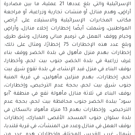
الإسرائيلية والتي بلغ عددها 21 عملية، ما بين مصادرة
أراضٍ، وهدم منازل أو منشات تجارية وزراعية، أو مراجعة
مكاتب المخابرات الإسرائيلية والاستيلاء على أراضي
المواطنين، وشملت أيضًا إخطارات إخلاء منازل، وأراضٍ
وخيام ووقف العمل في ترميم مباني ومنازل، وشق طرق،
وبلغ عدد هذه الإخطارات 75 إخطارًا، ومثال على ذلك:
إخطارات بهدم منزل مأهول في بلدة الخضر ووقف بناء
غرف زراعية في بلدة الخضر، جنوب بيت لحم، وأخطارا،
بوقف البناء في منزل قيد الإنشاء، في بلدة تقوع شرق بيت
لحم، إخطارات، بهدم منزلين مأهولين، في قرية المنية
جنوب شرق بيت لحم، بحجة عدم الترخيص، وإخطارات،
بوقف البناء في ثلاثة منازل مأهولة تقع في منطقة "أبو
سود" ببلدة الخضر جنوب محافظة بيت لحم، بحجة عدم
الترخيص، وإخطارات بهدم 13 منزلا مأهولا بالسكان في
بلدة سلوان جنوب المسجد الأقصى المبارك، إخطارات
بوقف العمل في منازل وعدد من المنشآت، في قرية قلنديا،
شمال غرب القدس المحتلة، وإخطارات هدم عدد من