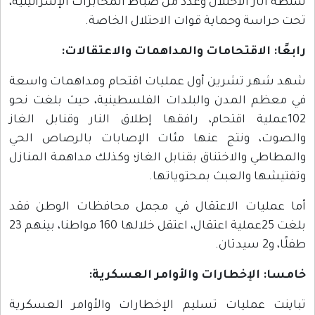
سلطة أثار الاحتلال وعدد من ضباط المخابرات الإسرائيلية،
تحت حراسة وحماية قوات الاحتلال الخاصة.
رابعًا: الاقتحامات والمداهمات والاعتقالات
:
شهد شهر تشرين أول عمليات اقتحام ومداهمات واسعة
في معظم المدن والبلدات الفلسطينية، حيث بلغت نحو
102عملية اقتحام، رافقها إطلاق النار وقنابل الغاز
والصوت، ونتج عنها مئات الإصابات بالرصاص الحي
والمطاطي والاختناق بقنابل الغاز؛ وكذلك مداهمة المنازل
وتفتيشها والعبث بمحتوياتها.
أما عمليات الاعتقال في مجمل محافظات الوطن فقد
بلغت 25عملية اعتقال، اعتقل خلالها 160 مواطنا، بينهم 23
طفلًا، و2 سيدتان.
خامسا: الإخطارات والأوامر العسكرية:
تباينت عمليات تسليم الإخطارات والأوامر العسكرية