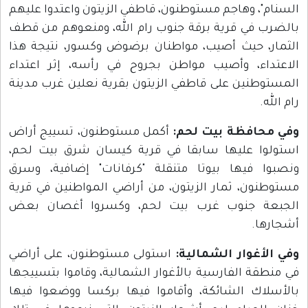
السنام"، وهاجم مستوطنون، قاطفي الزيتون واعتدوا عليهم
بالضرب في قرية برقة جنوب رام الله، ومنعوهم من قطف
الثمار، حيث أصيب، مواطنان برضوض وكسور، نتيجة هذا
الاعتداء، وأصيب مواطن بجروح في رأسه، إثر اعتداء
المستوطنين على قاطفي الزيتون بقرية نعلين غرب مدينة
رام الله.
وفي محافظة بيت لحم:
أكمل مستوطنون، تسييج أراض
استولوا عليها سابقا في قرية كيسان شرق بيت لحم،
ونصبوا فيها بيوتا متنقلة "كرفانات" إضافية، وسرق
مستوطنون، ثمار الزيتون، من أراضي المواطنين في قرية
الجبعة جنوب غرب بيت لحم، وكسروا أغصان بعض
أشجارها.
وفي الأغوار الشمالية:
استولى مستوطنون، على أراضي
في منطقة الفارسية بالأغوار الشمالية، وقاموا بتسييجها
بالأسلاك الشائكة، وأقاموا فيها بركسا ووضعوا فيها