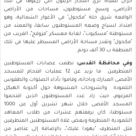
خزان للمياه لري أشجار الزيتون التي زرعوها في تلك
الأراضي، وسيج مستوطنون، مساحات من الأراضي
الواقعة شرق خلة "مكحول" في الأغوار الشمالية، وهو
امتداد لسياج وضعه المستوطنون سابقا، والممتد من
مستوطنة "مسكيوت"، لغاية معسكر "مزوقح"، القريب من
"مكحول" وتقدر مساحة الأراضي المسيطر عليها في تلك
المنطقة ب 30 ألف دونم.
وفي محافظة القدس:
نظمت عصابات المستوطنين
المتطرفين ما يزيد عن 12 عمليات اقتحام للمسجد
الأقصى المبارك وباحاته، وقاموا بأداء الصلوات والطقوس
التلمودة والشروحات المشبوهة حول أكذوبة الهيكل
المزعوم، حيث زاد عدد المستوطنون الذين اقتحموا
المسجد الأقصى خلال شهر تشرين أول عن 1000
مستوطنا، كان برفقتهم عشرات من طلاب المعاهد
التلمودية المتطرفة وبعض غلاة المستوطنين المتطرفين
مثل المتطرف "يهودا غليك"، بالإضافة إلى عناصر من