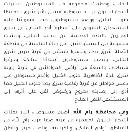
الخليل، وحطمت مجموعة من المستوطنين، عشرات
أشجار الزيتون قرب مستوطنة "متسي يائير" شرق بلدة يطا
جنوب الخليل، ووضع مستوطنون، حجرا منقوشا عليه
الشمعدان التلمودي على "قنطرة" أحد المباني في سوق
القزازين بالبلدة القديمة من مدينة الخليل، واعتدت
مجموعة من المستوطنين، على رعاة الماشية في منطقة
الثعلة شرق يطا، ونصبوا خيمتين في قرية بيرين شرق
الخليل، ونصب مستوطنون أسلاكا شائكة وجرفوا
مساحات واسعة من أراضي المواطنين في خربة زنوته
شرق بلدة الظاهرية، جنوب الخليل، وأقدم مستوطن على
دعس مواطن من قرية رفاعية شرق يطا جنوب الخليل مما
أدى إلى إصابته بجروح ورضوض نقل على أثرها إلى
المستشفى لتلقي العلاج.
وفي محافظة رام الله:
أضرم مستوطن، النار بمئات
أشجار الزيتون المعمرة في قرية صفا غرب رام الله، في
المناطق: "وادي الملاكي، والكرسنه، وباطن حريز، وباطن