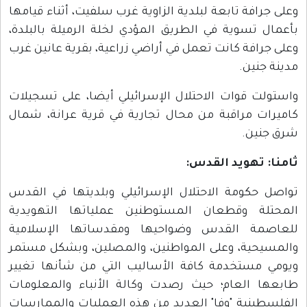
وعلى جرافة تابعة لبلدية الزاوية غرب سلفيت، أثناء قيامها
بأعمال تسوية في الطريق المؤدي لخلة الرميلة بالبلدة،
وعلى جرافة كانت تعمل في أراضي زراعية، بقرية عانين غرب
مدينة جنين.
واستولت قوات الاحتلال الإسرائيلي أيضا، على تسجيلات
كاميرات مراقبة من محال تجارية في قرية عرانة، شمال
شرق جنين.
ثامنا: تهويد القدس
:
تواصل حكومة الاحتلال الإسرائيلي وبلديتها في القدس
المحتلة وقطعان المستوطنين عملياتها التهويدية
للعاصمة القدس وضواحيها ومقدساتها الإسلامية
والمسيحية، وعلى المواطنين، والمصلين، وبشكل مستمر
ويومي مستخدمة كافة الأساليب التي من شأنها تغيير
طابعها العام؛ حيث رصدت وكالة الأنباء والمعلومات
الفلسطينية "وفا" العديد من هذه العمليات والممارسات