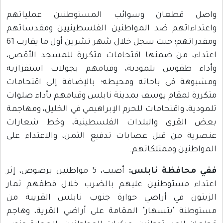
واصل قطعان وسوائب المستوطنين عملياتهم
واعتداءاتهم ضد المواطنين الفلسطينيين ومقدساتهم
ومقدراتهم؛ حيث سجل خلال شهر تشرين أول ما يقارب 61
اعتداء، من ضمنها اقتحامات متكررة للمسجد الأقصى،
وأداء طقوس تلمودية، وقيامهم بجولات استفزازية
ومشبوهة في باحاته ومحيطه؛ بالإضافة إلى اقتحامات
متكررة لمقام يوسف بمدينة نابلس وقيامهم بأداء صلوات
تلمودية، واقتحامات للحرم الإبراهيمي في الخليل، ومهاجمة
بعض القرى والبلدات الفلسطينية، وخط شعارات
عنصرية من قبل عصابات تدفيع الثمن، والاعتداء على
المواطنين وممتلكاتهم.
ففي محافظة نابلس:
أصيب، 5 مواطنين برضوض، إثر
اعتداء مستوطنين عليهم بالضرب خلال قطفهم ثمار
الزيتون في أراضي حوارة جنوب نابلس القريبة من
مستوطنة "يتسهار" المقامة على أراضي القرية، وهاجم