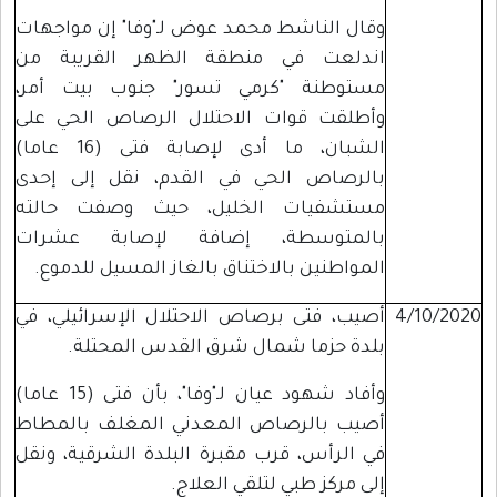
وقال الناشط محمد عوض لـ"وفا" إن مواجهات
اندلعت في منطقة الظهر القريبة من
مستوطنة "كرمي تسور" جنوب بيت أمر،
وأطلقت قوات الاحتلال الرصاص الحي على
الشبان، ما أدى لإصابة فتى (16 عاما)
بالرصاص الحي في القدم، نقل إلى إحدى
مستشفيات الخليل، حيث وصفت حالته
بالمتوسطة، إضافة لإصابة عشرات
المواطنين بالاختناق بالغاز المسيل للدموع.
4/10/2020
أصيب، فتى برصاص الاحتلال الإسرائيلي، في
بلدة حزما شمال شرق القدس المحتلة.
وأفاد شهود عيان لـ"وفا"، بأن فتى (15 عاما)
أصيب بالرصاص المعدني المغلف بالمطاط
في الرأس، قرب مقبرة البلدة الشرقية، ونقل
إلى مركز طبي لتلقي العلاج.