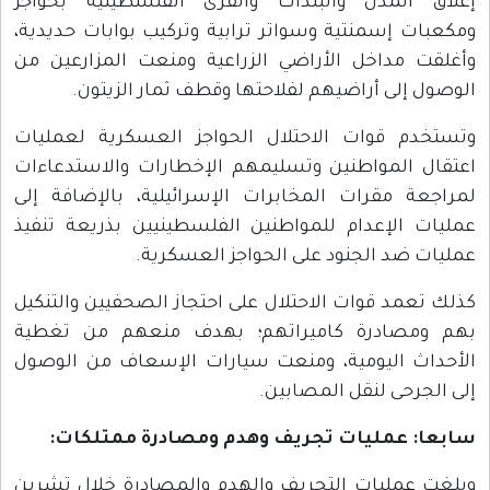
إغلاق المدن والبلدات والقرى الفلسطينية بحواجز
ومكعبات إسمنتية وسواتر ترابية وتركيب بوابات حديدية،
وأغلقت مداخل الأراضي الزراعية ومنعت المزارعين من
الوصول إلى أراضيهم لفلاحتها وقطف ثمار الزيتون.
وتستخدم قوات الاحتلال الحواجز العسكرية لعمليات
اعتقال المواطنين وتسليمهم الإخطارات والاستدعاءات
لمراجعة مقرات المخابرات الإسرائيلية، بالإضافة إلى
عمليات الإعدام للمواطنين الفلسطينيين بذريعة تنفيذ
عمليات ضد الجنود على الحواجز العسكرية.
كذلك تعمد قوات الاحتلال على احتجاز الصحفيين والتنكيل
بهم ومصادرة كاميراتهم؛ بهدف منعهم من تغطية
الأحداث اليومية، ومنعت سيارات الإسعاف من الوصول
إلى الجرحى لنقل المصابين.
سابعا: عمليات تجريف وهدم ومصادرة ممتلكات
:
وبلغت عمليات التجريف والهدم والمصادرة خلال تشرين