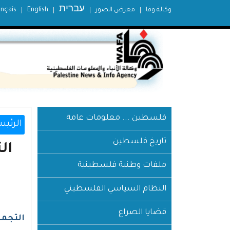
עברית
وكالة وفا
معرض الصور
English
ançais
فلسطين ... معلومات عامة
الرئيس
تاريخ فلسطين
ال
ملفات وطنية فلسطينية
النظام السياسي الفلسطيني
قضايا الصراع
التجمع