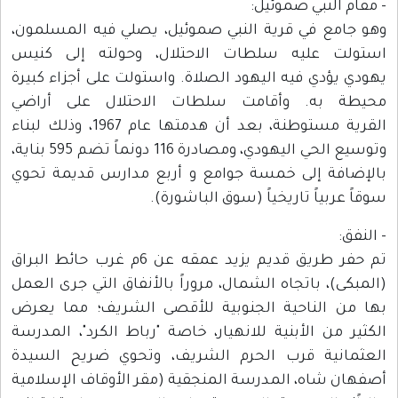
- مقام النبي صموئيل:
وهو جامع في قرية النبي صموئيل، يصلي فيه المسلمون،
استولت عليه سلطات الاحتلال، وحولته إلى كنيس
يهودي يؤدي فيه اليهود الصلاة. واستولت على أجزاء كبيرة
محيطة به. وأقامت سلطات الاحتلال على أراضي
القرية مستوطنة، بعد أن هدمتها عام 1967، وذلك لبناء
وتوسيع الحي اليهودي، ومصادرة 116 دونماً تضم 595 بناية،
بالإضافة إلى خمسة جوامع و أربع مدارس قديمة تحوي
سوقاً عربياً تاريخياً (سوق الباشورة).
- النفق:
تم حفر طريق قديم يزيد عمقه عن 6م غرب حائط البراق
(المبكى)، باتجاه الشمال، مروراً بالأنفاق التي جرى العمل
بها من الناحية الجنوبية للأقصى الشريف؛ مما يعرض
الكثير من الأبنية للانهيار، خاصة "رباط الكرد"، المدرسة
العثمانية قرب الحرم الشريف، وتحوي ضريح السيدة
أصفهان شاه، المدرسة المنجقية (مقر الأوقاف الإسلامية