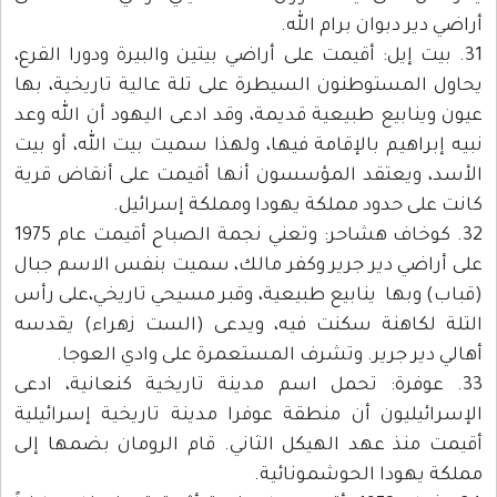
أراضي دير دبوان برام الله.
31. بيت إيل: أقيمت على أراضي بيتين والبيرة ودورا القرع،
يحاول المستوطنون السيطرة على تلة عالية تاريخية، بها
عيون وينابيع طبيعية قديمة، وقد ادعى اليهود أن الله وعد
نبيه إبراهيم بالإقامة فيها، ولهذا سميت بيت الله، أو بيت
الأسد، ويعتقد المؤسسون أنها أقيمت على أنقاض قرية
كانت على حدود مملكة يهودا ومملكة إسرائيل.
32. كوخاف هشاحر: وتعني نجمة الصباح أقيمت عام 1975
على أراضي دير جرير وكفر مالك، سميت بنفس الاسم جبال
(قباب) وبها ينابيع طبيعية، وقبر مسيحي تاريخي،على رأس
التلة لكاهنة سكنت فيه، ويدعى (الست زهراء) يقدسه
أهالي دير جرير. وتشرف المستعمرة على وادي العوجا.
33. عوفرة: تحمل اسم مدينة تاريخية كنعانية، ادعى
الإسرائيليون أن منطقة عوفرا مدينة تاريخية إسرائيلية
أقيمت منذ عهد الهيكل الثاني. قام الرومان بضمها إلى
مملكة يهودا الحوشمونائية.