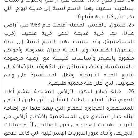
24. كفار تفوح 1978: أقيمت على أراضي ياسوف واسكاكا
بسلفيت، سميت بهذا الاسم نسبة إلى مدينة تبواح، التي
ذكرت في كتاب يهوشاع 16.
25. علمون: بالقدس المحتلة أقيمت عام 1983 على أراضي
عناتا، بها خربة قديمة تدعى خربة علميت (قرب
المستعمرة)، وقد سميت بهذا الاسم نسبة إلى بلدة
(علمون) الكنعانية، وفي الخربة جدران مهدومة، وأحواض
منقورة بالصخر وأساسات كنيسة مع أرضية مرصوفة
بالفسيفساء وقناة، ومساكن من الكهوف، بالإضافة إلى
ينابيع المياه التاريخية، وتطل المستعمرة على وادي
صونيت، الذي أعلن عنه محمية طبيعية.
26. حبلة: صادر اليهود الأراضي المحيطة بمقام أولاد
العوام، نظراً لقيام سلطات الاحتلال بشق طريق التفافي
للمستعمرة المجاورة للمقام الذي يبعد عنها 7م. إضافة
لبناء جدار استنادي حول المستعمرة باقتطاع أراضي من
القرية. تهدمت العديد من قبور الصالحين أثناء عمليات
التجريف، وأثناء مرور الدوريات الإسرائيلية التي كانت تلاحق