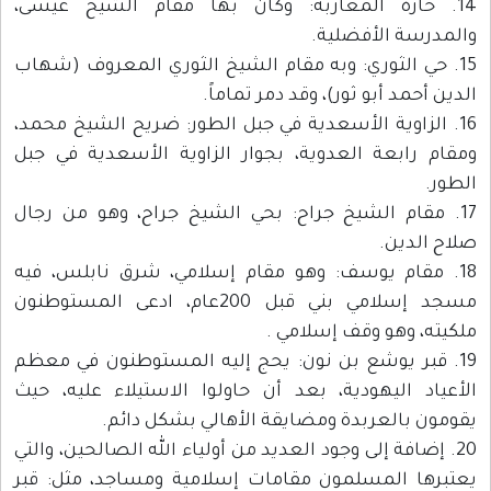
14. حارة المغاربة: وكان بها مقام الشيخ عيسى،
والمدرسة الأفضلية.
15. حي الثوري: وبه مقام الشيخ الثوري المعروف (شهاب
الدين أحمد أبو ثور)، وقد دمر تماماً.
16. الزاوية الأسعدية في جبل الطور: ضريح الشيخ محمد،
ومقام رابعة العدوية، بجوار الزاوية الأسعدية في جبل
الطور.
17. مقام الشيخ جراح: بحي الشيخ جراح، وهو من رجال
صلاح الدين.
18. مقام يوسف: وهو مقام إسلامي، شرق نابلس، فيه
مسجد إسلامي بني قبل 200عام، ادعى المستوطنون
ملكيته، وهو وقف إسلامي .
19. قبر يوشع بن نون: يحج إليه المستوطنون في معظم
الأعياد اليهودية، بعد أن حاولوا الاستيلاء عليه، حيث
يقومون بالعربدة ومضايقة الأهالي بشكل دائم.
20. إضافة إلى وجود العديد من أولياء الله الصالحين، والتي
يعتبرها المسلمون مقامات إسلامية ومساجد، مثل: قبر