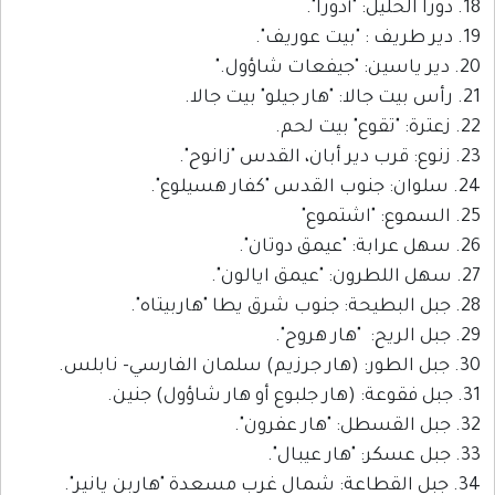
18. دورا الخليل: "أدورا".
19. دير طريف : "بيت عوريف".
20. دير ياسين: "جيفعات شاؤول."
21. رأس بيت جالا: "هار جيلو" بيت جالا.
22. زعترة: "تقوع" بيت لحم.
23. زنوع: قرب دير أبان، القدس "زانوح".
24. سلوان: جنوب القدس "كفار هسيلوع".
25. السموع: "اشتموع"
26. سهل عرابة: "عيمق دوتان".
27. سهل اللطرون: "عيمق ايالون".
28. جبل البطيحة: جنوب شرق يطا "هاربيتاه".
29. جبل الريح: "هار هروح".
30. جبل الطور: (هار جرزيم) سلمان الفارسي- نابلس.
31. جبل فقوعة: (هار جلبوع أو هار شاؤول) جنين.
32. جبل القسطل: "هار عفرون".
33. جبل عسكر: "هار عيبال".
34. جبل القطاعة: شمال غرب مسعدة "هاربن يانير".