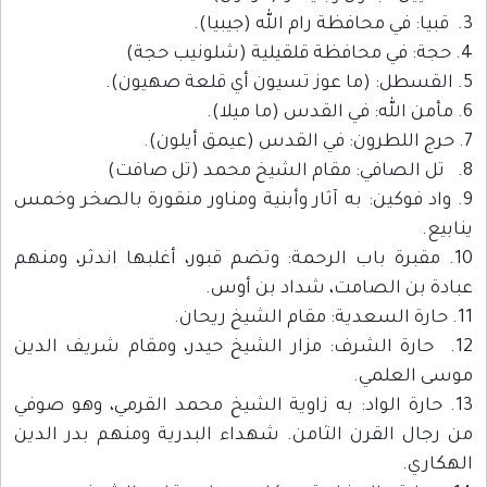
3. قبيا: في محافظة رام الله (جيبيا).
4. حجة: في محافظة قلقيلية (شلونيب حجة)
5. القسطل: (ما عوز تسيون أي قلعة صهيون).
6. مأمن الله: في القدس (ما ميلا).
7. حرج اللطرون: في القدس (عيمق أيلون).
8. تل الصافي: مقام الشيخ محمد (تل صافت)
9. واد فوكين: به آثار وأبنية ومناور منقورة بالصخر وخمس
ينابيع.
10. مقبرة باب الرحمة: وتضم قبور، أغلبها اندثر، ومنهم
عبادة بن الصامت، شداد بن أوس.
11. حارة السعدية: مقام الشيخ ريحان.
12. حارة الشرف: مزار الشيخ حيدر، ومقام شريف الدين
موسى العلمي.
13. حارة الواد: به زاوية الشيخ محمد القرمي، وهو صوفي
من رجال القرن الثامن. شهداء البدرية ومنهم بدر الدين
الهكاري.