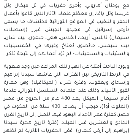
مع يوحنان أهاروني، وأجرى حفريات في تل ميخال وتل
غريسا وتل يافا، إن معظم علماء الآثار الذين قاموا بأعمال
الحفر والتنقيب في المواقع التوراتية لاكتشاف ما يسمى
بأرض إسرائيل في مجيدو، الجيش غيزر (إسطبلات
سليمان) نابلس، أريحا، القدس، هعي، جبعون، بيت شان،
بيت شيمش، حاتصور، نعتاخ وغيرها في الخمسينيات
والستينيات والسبعينيات- لم تؤد أعمالهم إلى نتيجة تذكر.
ويورد الباحث أمثلة عن انهيار تلك المزاعم حين وجد صعوبة
في الربط التاريخي بين الفترات التي عاشها سيدنا إبراهيم
وإسحاق ويعقوب، وفترة شراء (الميكافيلا) وهي مغارة
لقبور الأنبياء، وذلك عند اعتماده التسلسل التوراتي، عندما
أقام سليمان الهيكل بعد 480 عام من الخروج من مصر
(الملوك أو1)، فيجب أن يضاف 430 سنة من المكوث في
مصر، كفترة عمر الأجداد اليهود فيها لتصل إلى تاريخ القرن
الحادي والعشرين قبل الميلاد (فترة تاريخ هجرة سيدنا
إبراهيم إلى أرض كنعان) .ففي الحفريات الأثرية لم تظهر