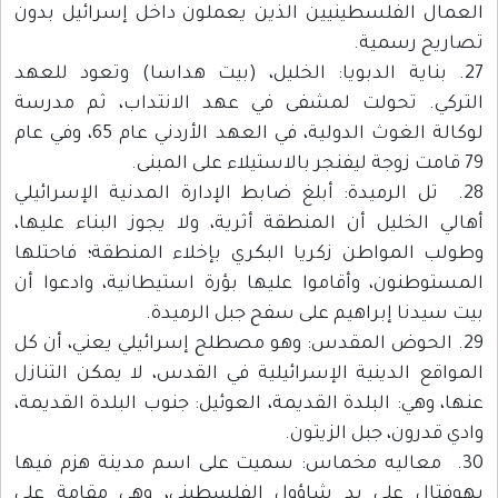
العمال الفلسطينيين الذين يعملون داخل إسرائيل بدون
تصاريح رسمية.
27. بناية الدبويا: الخليل، (بيت هداسا) وتعود للعهد
التركي. تحولت لمشفى في عهد الانتداب، ثم مدرسة
لوكالة الغوث الدولية، في العهد الأردني عام 65، وفي عام
79 قامت زوجة ليفنجر بالاستيلاء على المبنى.
28. تل الرميدة: أبلغ ضابط الإدارة المدنية الإسرائيلي
أهالي الخليل أن المنطقة أثرية، ولا يجوز البناء عليها،
وطولب المواطن زكريا البكري بإخلاء المنطقة؛ فاحتلها
المستوطنون، وأقاموا عليها بؤرة استيطانية، وادعوا أن
بيت سيدنا إبراهيم على سفح جبل الرميدة.
29. الحوض المقدس: وهو مصطلح إسرائيلي يعني، أن كل
المواقع الدينية الإسرائيلية في القدس، لا يمكن التنازل
عنها، وهي: البلدة القديمة، العوئيل: جنوب البلدة القديمة،
وادي قدرون، جبل الزيتون.
30. معاليه مخماس: سميت على اسم مدينة هزم فيها
يهوفتال على يد شاؤول الفلسطيني، وهي مقامة على