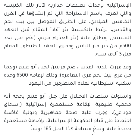
الإسرائيلية بإحداث تصدعات جدارية لآثار تلك الكنيسة
والتي تعرف باسم الاستراحة التي تم إنشاؤها في القرن
الخامس الميلادي، على الطريق الموصل بين بيت لحم
والقدس، يرتبط بالكنيسة بئر "قاد" المقام قبل العهد
المسيحي ويطلق عليه (بئر العذراء مريم، (يقع على بعد
500م من دير مار الياس ومفرق العهد الطنطور المقام
قبل 3 آلاف سنة.
وقد قررت بلدية القدس، ضم قريتين لجبل أبو غنيم (وهما
من قرى بيت لحم قرى التعامرة)؛ وذلك لإقامة 6500 وحدة
سكنية استيطانية لغلاة المتطرفين من اليهود.
واستولت سلطات الاحتلال على جبل أبو غنيم بحجة أنه
محمية طبيعية؛ لإقامة مستعمرة إسرائيلية (إسحاق
موداعي)، وجرت عليه ضجة جماهيرية ودولية غاضبة
احتجاجاً على قيام الحكومة الإسرائيلية، بإضافة مستعمرة
جديدة عليه. وتبلغ مساحة هذا الجبل 185 دونماً.