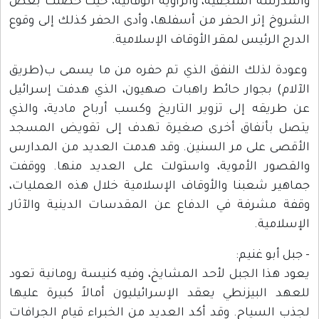
والمدرسة المنجقية، والزاوية الوفائية، حيث حصلت بعض
الشروخ إثر الحفر من أسفلها، وأدى الحفر كذلك إلى وقوع
الدرج الرئيس لمقر الأوقاف الإسلامية.
وعودة لذلك النفق الذي تم حفره من ما يسمى ب(طريق
الآلام) بجوار حائط راهبات صهيون، الذي هدفت إسرائيل
عن طريقه إلى تزوير التاريخ وكسب أرباح مادية، والذي
يتصل بأنفاق أخرى صغيرة تهدف إلى تقويض المسجد
الأقصى على مر السنين. وقد هدمت العديد من المدارس
والقصور الأموية، واستولت على العديد منها. ووقفت
جماهير شعبنا والأوقاف الإسلامية خلال هذه العمليات،
وقفة مشرفة في الدفاع عن المقدسات الدينية والآثار
الإسلامية.
- جبل أبو غنيم:
يعود هذا الجبل لأحد المشايخ، وفيه كنيسة رومانية تعود
للعهد البيزنطي يعقد الإسرائيليون أمالاً كبيرة عليها
لجذب السياح. وقد أكد العديد من الخبراء قيام الجرافات