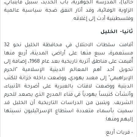
حالياً)، المدرسة الجوهرية، باب الحديد، سبيل قايتباني،
الزاوية الوفائية، وقد أثار النفق ضجة سياسية عالمية
وفلسطينية أدت إلى إغلاقه.
ثانيا- الخليل
أقامت سلطات الاحتلال في محافظة الخليل نحو 32
مستعمرة، سبع منها على أراضي المدينة، أربع منها
أٌقيمت على مناطق أثرية تاريخية بعد عام 1968، إضافة إلى
تحويل أحد أهم المعالم الدينية الإسلامية "الحرم
الإبراهيمي" إلى معبد يهودي، ووضعت داخله خزانة للكتب
الدينية ووضعت لافتات بالعبرية على أضرحة الأنبياء،
وأنشأت كنيساً يهودياً في فناء المدرج الذي يصعد للحرم
الشريف. ويتبين من الدراسات التاريخية أن الخليل قد
سميت بأسماء متعددة استطاع الإسرائيليون نسبتها
إليهم ومنها:
- قريات أربع: