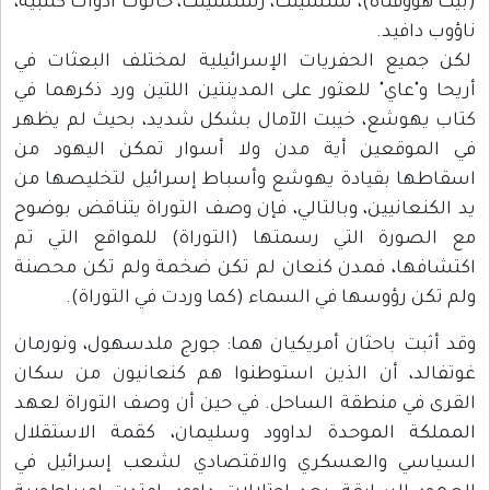
(بيت هؤوفناه)، شلشيلت، رشلشيلت، حانوت ادوات كتنبية،
ناؤوب دافيد.
لكن جميع الحفريات الإسرائيلية لمختلف البعثات في
أريحا و"عاي" للعثور على المدينتين اللتين ورد ذكرهما في
كتاب يهوشع، خيبت الآمال بشكل شديد، بحيث لم يظهر
في الموقعين أية مدن ولا أسوار تمكن اليهود من
اسقاطها بقيادة يهوشع وأسباط إسرائيل لتخليصها من
يد الكنعانيين، وبالتالي، فإن وصف التوراة يتناقض بوضوح
مع الصورة التي رسمتها (التوراة) للمواقع التي تم
اكتشافها، فمدن كنعان لم تكن ضخمة ولم تكن محصنة
ولم تكن رؤوسها في السماء (كما وردت في التوراة).
وقد أثبت باحثان أمريكيان هما: جورج ملدسهول، ونورمان
غوتفالد، أن الذين استوطنوا هم كنعانيون من سكان
القرى في منطقة الساحل. في حين أن وصف التوراة لعهد
المملكة الموحدة لداوود وسليمان، كقمة الاستقلال
السياسي والعسكري والاقتصادي لشعب إسرائيل في