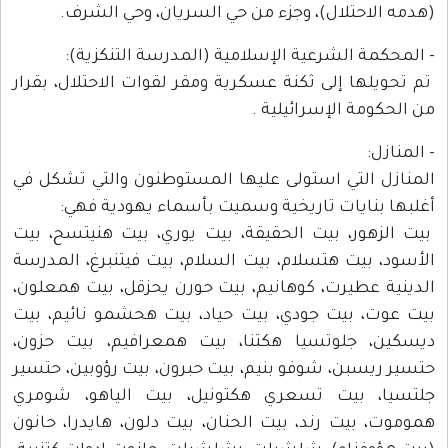
(هدمه الاحتلال)، وجزء من حي السريان، وحي الشرف.
- المحكمة الشرعية الإسلامية (المدرسة التنكزية):
تم تحويلها إلى ثكنة عسكرية ومقر لقوات الاحتلال، بقرار
من الحكومة الإسرائيلية .
- المنازل:
المنازل التي استولى عليها المستوطنون والتي تشكل في
أغلبها بنايات تاريخية وسميت بأسماء يهودية فهي:
بيت الزهور، بيت الحقيقة، بيت يوري، بيت هنيتسح، بيت
الأسود، بيت هتسلام، بيت السلام، بيت فيتنبرغ، المدرسة
الدينية عطيرت، كوهانيم، بيت حورن يحزقل، بيت همعلون،
بيت عوت، بيت جودي، بيت حياد، بيت هحشمو نائيم، بيت
ديسكين، جلوتسيا هكتنا، بيت همعرافيم، بيت حزون،
حتسير ريسبن، شوفو بنيم، بيت حبرون، بيت رؤوبين، حتسير
جلتسيا، بيت تسعري هكتونيل، بيت الياهو، شومري
هموموت، بيت رند، بيت الحنان، بيت دلون، هايدرا، حانون