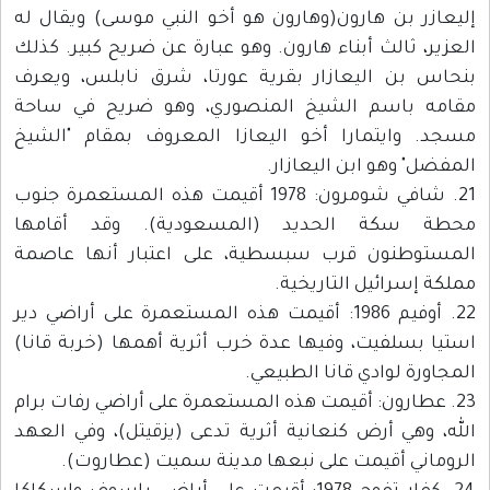
إليعازر بن هارون(وهارون هو أخو النبي موسى) ويقال له
العزير، ثالث أبناء هارون. وهو عبارة عن ضريح كبير. كذلك
بنحاس بن اليعازار بقرية عورتا، شرق نابلس، ويعرف
مقامه باسم الشيخ المنصوري، وهو ضريح في ساحة
مسجد. وايتمارا أخو اليعازا المعروف بمقام "الشيخ
المفضل" وهو ابن اليعازار.
21. شافي شومرون: 1978 أقيمت هذه المستعمرة جنوب
محطة سكة الحديد (المسعودية). وقد أقامها
المستوطنون قرب سبسطية، على اعتبار أنها عاصمة
مملكة إسرائيل التاريخية.
22. أوفيم 1986: أقيمت هذه المستعمرة على أراضي دير
استيا بسلفيت، وفيها عدة خرب أثرية أهمها (خربة قانا)
المجاورة لوادي قانا الطبيعي.
23. عطارون: أقيمت هذه المستعمرة على أراضي رفات برام
الله، وهي أرض كنعانية أثرية تدعى (يزقيتل)، وفي العهد
الروماني أقيمت على نبعها مدينة سميت (عطاروت).