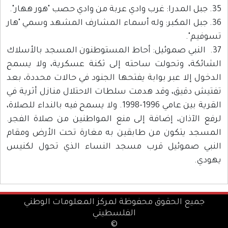
35. جبل المدرا: غرب وادي عربة من وادي حصب "هور ههار".
36. جبل المكبر: وله أسماء المشارف المشهد وسمي "هار
تسوفيم".
37. النبي صموئيل: أحاط المستوطنون المسجد بالأسلاك
الشائكة، وتحولت ساحته إلى ثكنة عسكرية، ولا يسمح
الدخول إلا عبر بوابة يفتحها الجنود في حالات محددة، بعد
تفتيش دقيق، وقد هدمت سلطات الاحتلال منازل أثرية في
القرية بين عامي 1996-1998. ولا يسمح فيه بالنداء للصلاة،
لرفع الآذان، إضافة إلى منع المواطنين من صلاة الفجر.
المسجد يتكون من طابقين به مغارة تحت الأرض ومقام
النبي صموئيل قرب مسجد النساء الذي تحول لكنيس
يهودي.
جميع الحقوق محفوظة لمركز المعلومات الوطني
الفلسطيني
©