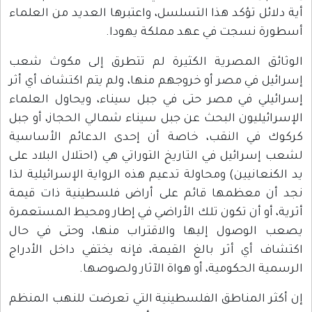
أية دلائل تؤكد هذا التسلسل، واعتبرها العديد من العلماء
أسطورة نسجت في عهد مملكة يهودا.
الوثائق المصرية الكثيرة لم تتطرق إلى مكوث شعب
إسرائيل في مصر أو خروجهم منها، ولم يتم اكتشاف أي أثر
إسرائيلي في مصر حتى في جبل سيناء، ويحاول العلماء
الإسرائيليون البحث عن جبل سيناء شمالي الحجاز، أو جبل
كركوك في النقب، خاصة أن إحدى الدعائم الأساسية
لشعب إسرائيل في التاريخ التوراتي هي (احتلال البلاد على
يد الكنعانيين) ومحاولة تدعيم هذه الرواية الإسرائيلية لذا
نجد أن معظمها قائم على أراض فلسطينية ذات قيمة
أثرية، أو أن تكون تلك الأراضي في إطار ومحيط المستعمرة
يصعب الوصول إليها والاقتراب منها، وحتى في حال
اكتشاف أي أثر بالغ القيمة، فإنه يختفي داخل الأدراج
الرسمية الحكومية، أو هواة الآثار ولصوصها.
إن أكثر المناطق الفلسطينية التي تعرضت للنهب المنظم