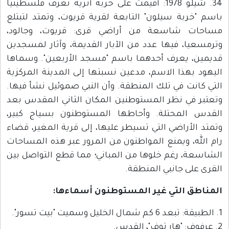
34. شيلو 1978: أقيمت على خربة أثرية تعرف فلسطينياً
باسم "خربة سيلون" التابعة لقرية قريوت، وتمتد لتبتلع
مساحات شاسعة من أراضي قرى: قريوت، وجالود،
وترمسعيا، فيها عدد من الآبار القديمة، وآثار لمسجدين
قديمين، يعرف أحدهما باسم "مسجد الأربعين". وسماها
اليهود بهذا الاسم، مدعين نسبتها إلى المدينة المركزية
التي كانت في تلك المنطقة. وأن النبي صموئيل نشأ فيها.
وتعتبر في نظر المستوطنين المكان الثاني المقدس بعد
القدس المحتلة. وأحاطها المستوطنون بسياج كبير،
وتمتد الأراضي التي تسيطر عليها، إلى قرية المغير، قضاء
رام الله، ويمنع المواطنون من المرور عبر هذه المساحات
الشاسعة، رغم خلوها من المباني؛ مما قطع التواصل بين
القرى على جانبي المنطقة.
المناطق التي غير المستوطنون أسماءها:
1. الطبيقة: تبعد 6 كم شمال الخليل وسميت "بيت تسور".
2. عرفوف: "هار توف"، القدس.