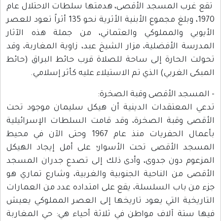
تقع غرب المسجد الأقصى، هدمتها سلطات الاحتلال عام
1970، وبلغ مجموع الأبنية الأثرية نحو 135 أثراً تعود للعصر
الأيوبي والمملوكي والعثماني، من جملة هذه الآثار
المدرسة الأفضلية، مزار الشيخ عبد، زاوية المغاربة، وقد
تحولت الحارة إلى ساحة للصلاة قرب حائط البراق (حائط
المبكى الغربي) الذي تم الاستيلاء عليه كأثر إسلامي.
- المسجد الأقصى وقبة الصخرة:
تدعي المعتقدات الدينية أن هيكل سليمان موجود تحت
الأقصى وقبة الصخرة، وقد قامت السلطات الإسرائيلية
بأعمال الحفريات منذ عام 1967 وحتى الآن في محيط
المسجد الأقصى تحت الأسوار؛ على أمل إيجاد الهيكل
المزعوم دون جدوى، وأدى ذلك إلى تصدع جدران المسجد
الأقصى من الناحية الجنوبية والغربية، وشارع تماري هو
جزء من باب السلسلة، يقع على امتداده عدد من العمارات
التاريخية التي يعود تاريخها إلى العصر المملوكي يعيش
فيها ستة آلاف مواطن في ثلاثة أحياء هي: حي المغاربة