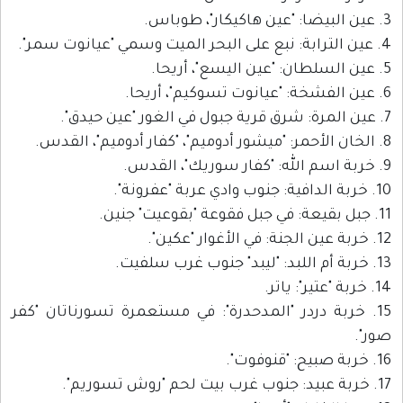
3. عين البيضا: "عين هاكيكار"، طوباس.
4. عين الترابة: نبع على البحر الميت وسمي "عيانوت سمر".
5. عين السلطان: "عين اليسع"، أريحا.
6. عين الفشخة: "عيانوت تسوكيم"، أريحا.
7. عين المرة: شرق قرية جبول في الغور "عين حيدق".
8. الخان الأحمر: "ميشور أدوميم"، "كفار أدوميم"، القدس.
9. خربة اسم الله: "كفار سوريك"، القدس.
10. خربة الدافية: جنوب وادي عربة "عفرونة".
11. جبل بقيعة: في جبل فقوعة "بقوعيت" جنين.
12. خربة عين الجنة: في الأغوار "عكين".
13. خربة أم اللبد: "ليبد" جنوب غرب سلفيت.
14. خربة "عتير": ياتر.
15. خربة دردر "المدحدرة": في مستعمرة تسورناتان "كفر
صور".
16. خربة صبيح: "قنوفوت".
17. خربة عبيد: جنوب غرب بيت لحم "روش تسوريم".