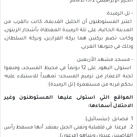
الحرم الإبراهيمي 28/2/1972م.
- تل الرميدة:
اعتبر المستوطنون أن الخليل القديمة، كانت بالقرب من
المدينة الحالية، على تلة الرميدة المغطاة بأشجار الزيتون،
وكانت تضم بركتين هما بركة القزازين، وبركة السلطان،
وذلك في جنوبها الغربي.
- مسجد مشهد الأربعين:
استولى اليهود على 12 دونماً في محيط المسجد، ومنعوا
لجنة الاعمار من ترميم المسجد؛ تمهيداً للاستيلاء عليه؛
بحكم قربه من مستعمرة (تل الرميدة).
المواقع التي استولى عليها المستوطنون وغير
الاحتلال أسماءها:
1. فصايل: (بيتسائيل).
2. فرعتا: في قلقيلية وتعني الجبل يعتقد أنها مسقط رأس
القاضيين عبدون وبنياهو (فرعون).