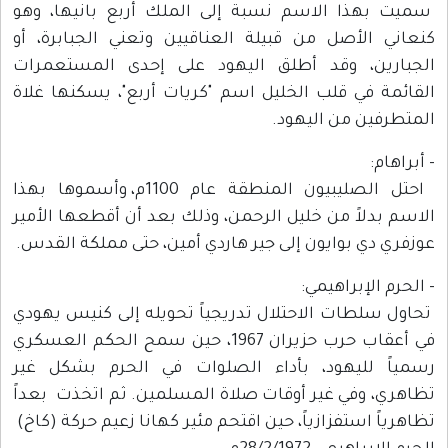
سميت بهذا الاسم نسبة إلى الملك أربع بانيها، وهو
كنعاني الأصل من قبيلة العناقيين وتعني الجبابرة، أو
الجبارين، وقد أطلق اليهود على إحدى المستعمرات
القائمة في قلب الخليل اسم "كريات أربع"، يسكنها غلاة
المتطرفين من اليهود.
- أبراهام:
احتل الصليبيون المنطقة عام 1100م، وأسموها بهذا
الاسم بدلاً من خليل الرحمن، وذلك بعد أن أقطعها الأمير
عوزفري دي بوايون إلى جير هاردي أمين، حتى مملكة القدس.
- الحرم الإبراهيمي:
تحاول سلطات الاحتلال تدريجياً تحويله إلى كنيس يهودي
في أعقاب حرب حزيران 1967، حين سمح الحكم العسكري
رسمياً لليهود، بأداء الصلوات في الحرم بشكل غير
تظاهري، وفي غير أوقات صلاة المسلمين. ثم اتخذت بعداً
تظاهرياً استفزازياً، حين اقتحم مئير كهانا زعيم حركة (كاخ)