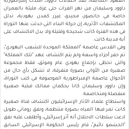
العهود السابقة، بعد احتلالات داوود، امتدت إمبراطورية
داوود وسليمان من نهر الفرات حتى غزة، مليئة بالعمران
خاصة في حاتصور، مجيدو، غيزر كمدن يهودية، تدلل
المكتشفات الأثرية، إن حركة البناء التي حدثت عنها التوراة
في هذه الفترة كانت شحيحة وقليلة ولا يدل الاكتشاف على
أية مدينة كانت.
وفي القدس عاصمة "المملكة الموحدة للشعب اليهودي"،
تم حفر أجزاء واسعة ولم يتم اكتشاف عهد "تلك المملكة"
والتي تحظى بإجماع يهودي عام وموثق، فقط مجموعة
صغيرة من الأواني بصورة متفرقة، لا تشكل بأي حال من
الأحوال عاصمة الإمبراطورية الموصوفة في كتب التوراة،
وإن داوود وسليمان كانا يحكمان ممالك قبلية صغيرة
منفصلة ومتخاصمة.
واستطاع علماء الآثار الإسرائيليون اكتشاف قناة صغيرة
كانت تمر فيها المياه بصورة منتظمة، ونفق روماني طويل
ادعت سلطات الاحتلال أنه أثر إسرائيلي، وأطلقت عليه نفق
"الحشمو نائيم"، قام رئيس الحكومة الإسرائيلي السابق