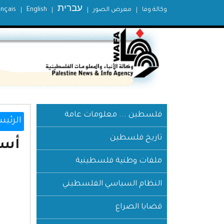
עברית
وكالة وفا
معرض الصور
English
ançais
فلسطين ... معلومات عامة
الرئيس
تاريخ فلسطين
أسم
ملفات وطنية فلسطينية
النظام السياسي الفلسطيني
قضايا الصراع