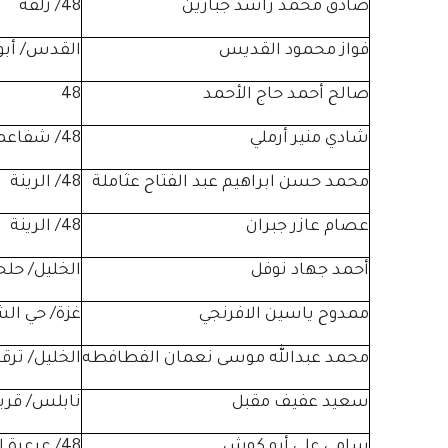
صادق محمد راشد جبارين
48/ زلفة
فواز محمود القديس
القدس/ أب
صالح أحمد حاج الأحمد
48
شادي منير أرملي
48/ شفاعمرو
محمد حسن ابراهيم عبد الفتاح عثاملة
48/ الرينة
عصام عازر جبران
48/ الرينة
أحمد جهاد نوفل
الخليل/ حل
ممدوح ياسين الافرنجي
غزة/ حي ال
محمد عبدالله موسى نعمان الفطافطه
الخليل/ ترق
سعيد عفيف مقبل
نابلس/ قري
سامي علي أبو كوش
48/ عرعرة النقب