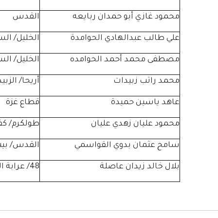
محمود غازي أبو حمدان ربايعه
القدس
علي طالب عبدالهادي الحوامدة
الخليل/ ال
مصطفى محمد أحمد الحوامده
الخليل/ ال
محمد راتب زبيدات
أريحا/ الزبي
عاهد ياسين حميدة
قطاع غزة
محمود عليان زهدي عليان
طولكرم/ كف
سامح عثمان بدوي القواسمي
القدس/ بيت
بلال خالد زيدان عاصلة
48/ عرابة البطوف