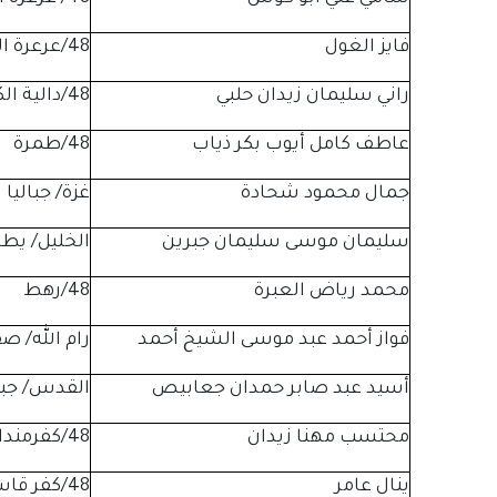
فايز الغول
48/عرعرة النقب
راني سليمان زيدان حلبي
48/دالية الكرمل
عاطف كامل أيوب بكر ذياب
48/طمرة
جمال محمود شحادة
غزة/ جباليا
سليمان موسى سليمان جبرين
الخليل/ يطا
محمد رياض العبرة
48/رهط
فواز أحمد عبد موسى الشيخ أحمد
رام الله/ صف
أسيد عبد صابر حمدان جعابيص
القدس/ جبل
محتسب مهنا زيدان
48/كفرمندا
ينال عامر
48/كفر قاسم