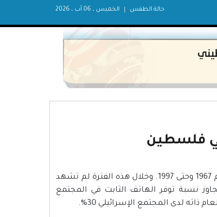
حالة الطقس
الخميس ، 06 آب ، 2026
في فلسطين
خضع قطاع الاتصالات في فلسطين للسيطرة الإسرائيلية منذ العام 1967 وحتى 1997. وخلال هذه الفترة لم تشهد
أي تطور يذكر؛ إذ إنه حتى مطلع العام 1997 لم تتجاوز نسبة توفر الهاتف الثابت في المجتمع