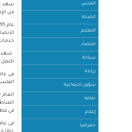
القدس
من الإد
الصحة
التعليم
الاتصا
خدمات ا
اقتصاد
سياحة
اكتمل ب
زراعـة
الفلسط
شؤون اجتماعية
ثقافة
المناط
في قطا
إعلام
جغرافيا
عامًا ق