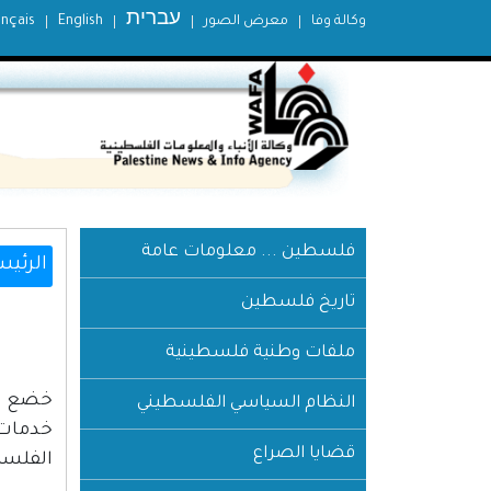
עברית
وكالة وفا
معرض الصور
English
ançais
فلسطين ... معلومات عامة
الرئيس
تاريخ فلسطين
ملفات وطنية فلسطينية
النظام السياسي الفلسطيني
قضايا الصراع
الفلسطيني 3.14% من مجموع السكان؛ فيما وصلت هذه النسب