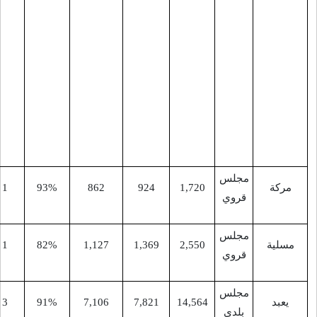
بيت قاد
(الجنوبي)،
دير غزالة،
عربونة،
الجميلات،
خِرْبَةْ أبو
عَنْقَر،
بَرْغَشَة
1,72
924
862
93%
1
9
الضَمايْرَة
-
9
1
82%
1,127
1,369
2,55
-
13
3
91%
7,106
7,821
14,56