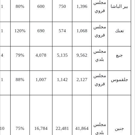
-
9
1
80%
600
750
1,39
-
9
1
120%
690
574
1,06
9,56
5,135
4,078
79%
4
13
العصاعصة
-
9
1
88%
1,007
1,142
2,12
عابا
الغربية،
ضاحِيَة
صَباح
15
10
75%
16,784
22,481
41,86
الخَيْر، واد