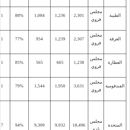
2,30
1,236
1,084
88%
1
11
السَعايِدَة
-
9
1
77%
954
1,239
2,30
-
9
1
85%
565
665
1,23
-
9
1
79%
1,544
1,950
3,63
ميثلون،
الجديدة،
سيريس،
13
7
94%
9,309
9,932
18,49
صير،