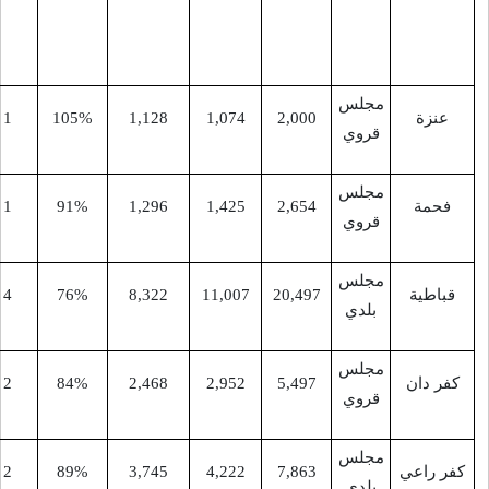
(حفيرة
عرابة)
-
9
1
105%
1,128
1,074
2,00
-
9
1
91%
1,296
1,425
2,65
خِرْبِة
15
4
76%
8,322
11,007
20,49
سَبْعِين
-
11
2
84%
2,468
2,952
5,49
-
13
2
89%
3,745
4,222
7,86