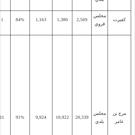
-
9
1
84%
1,163
1,380
2,56
دير ابو
ضعيف،
عرانة،
الجلمة،
فقوعة،
جلبون،
وادي الضبع
(عابا
الشرقية)،
مشروع
13
11
91%
9,924
10,922
20,33
بيت قاد
(الشمالي)،