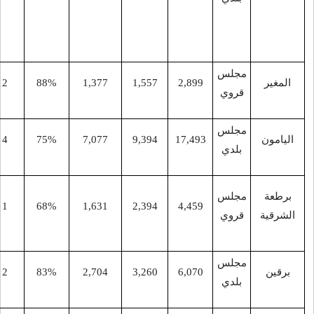
مَنْطِقَة
الهِيش
2,89
1,557
1,377
88%
2
9
المطلة
خِرْبَة
15
4
75%
7,077
9,394
17,49
سُرُوج
خِرْبِة
4,45
2,394
1,631
68%
1
9
الشَيْخ
سَعِيد
-
13
2
83%
2,704
3,260
6,07