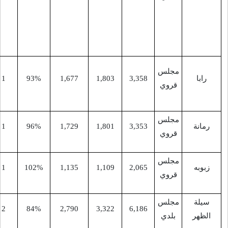
برقين،
عَرَب
السُوَيْطَات
خِرْبِة مَرَاح
3,35
1,803
1,677
93%
1
9
الرَهى،
خِرْبِة خَرُّوبة
-
11
1
96%
1,729
1,801
3,35
-
9
1
102%
1,135
1,109
2,06
-
11
2
84%
2,790
3,322
6,18