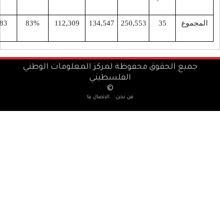
-
-
83
83%
112,309
134,547
250,5
فوظة لمركز المعلومات الوطني
الفلسطيني
©
من نحن
الاتصال بنا