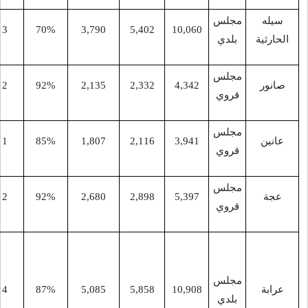
-
13
3
70%
3,790
5,402
10,06
-
9
2
92%
2,135
2,332
4,34
-
11
1
85%
1,807
2,116
3,94
-
9
2
92%
2,680
2,898
5,39
وادي
دعوق،
المنصورة،
13
4
87%
5,085
5,858
10,90
الحفيرة