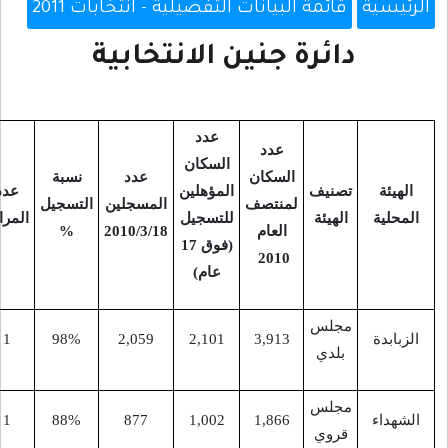
يانات التفصيلية - انتخابات 2011
جنين الانتخابية
عدد
عدد
السكان
التجمعات
لسكان
عدد
نسبة
المؤهلين
عدد
عدد
التابعة
نتصف
المسجلين
التسجيل
للتسجيل
المراكز
المقاعد
للهيئة
العام
2010/3/18
%
(فوق 17
المحلية
201
عام)
-
9
1
98%
2,059
2,101
3,91
-
9
1
88%
877
1,002
1,86