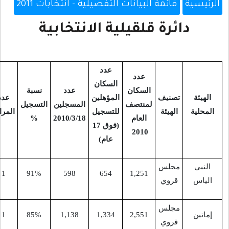
بيانات التفصيلية - انتخابات 2011
لقيلية الانتخابية
عدد
عدد
السكان
التجمعات
السكان
عدد
نسبة
المؤهلين
عدد
عدد
التابعة
منتصف
المسجلين
التسجيل
للتسجيل
المراكز
المقاعد
للهيئة
العام
2010/3/18
%
(فوق 17
المحلية
2010
عام)
-
9
1
91%
598
654
1,251
-
9
1
85%
1,138
1,334
2,551