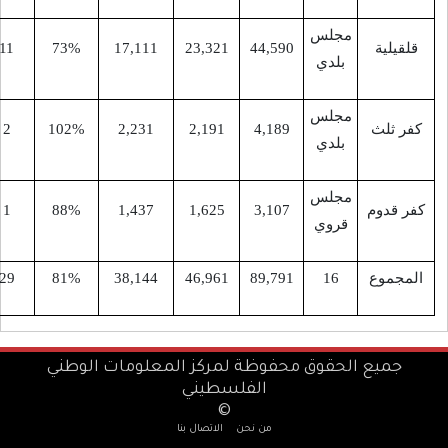
-
15
11
73%
17,111
23,321
44,590
-
9
2
102%
2,231
2,191
4,189
-
11
1
88%
1,437
1,625
3,107
-
-
29
81%
38,144
46,961
89,791
حفوظة لمركز المعلومات الوطني
الفلسطيني
©
من نحن
الاتصال بنا