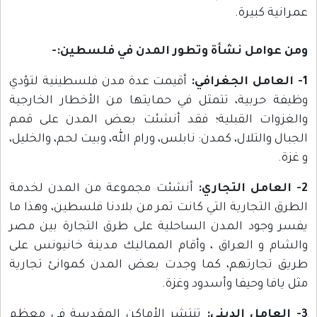
عمرانية كبيرة.
ومن عوامل نشأة وتطور المدن في فلسطين:-
1- العامل الجغرافي:
أقيمت عدة مدن فلسطينية لتؤدي
وظيفة حربية، تتمثل في حمايتها من الأخطار الخارجية
والغزوات القبلية؛ فقد أنشئت بعض المدن على قمم
الجبال والتلال، كمدن: نابلس، ورام الله، وبيت لحم، والخليل،
و غزة.
2- العامل التجاري:
أنشئت مجموعة من المدن لخدمة
الطرق التجارية التي كانت تمر من بلادنا فلسطين، وهذا ما
يفسر وجود المدن الساحلية على طرق التجارة بين مصر
والشام و العراق ، وأقام المماليك مدينة خانيونس على
طريق تجارتهم، كما وجدت بعض المدن كموانئ تجارية
مثل يافا وحيفا وأسدود وغزة.
3- العامل الديني:
تنتشر الأماكن المقدسة في معظم