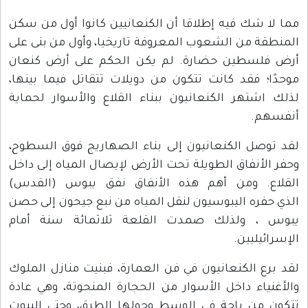
مما لا شك فيه إطلاقا أن الكنعانيين كانوا أول من سكن
المنطقة من الشعوب المعروفة تاريخيا، وأول من بنى على
أرض فلسطين حضارة. لم يكن الحكم على أرض كنعان
موحدًا؛ فقد كانت تتكون من دويلات تتقاتل فيما بينها،
لذلك اشتهر الكنعانيون ببناء القلاع والأسوار لحماية
أنفسهم.
لقد توصل الكنعانيون إلى بناء الصهاريج فوق السطوح،
وحفر الأنفاق الطويلة تحت الأرض لإيصال المياه إلى داخل
القلاع. ومن أهم هذه الأنفاق نفق يبوس (القدس)
الذي حفره اليبوسيون لنقل المياه من نبع جيحون إلى حصن
يبوس ، ولذلك صمدت القلعة ثلاثمائة سنة أمام
الإسرائيليين.
لقد برع الكنعانيون في فن العمارة، فبنيت منازل الملوك
والأغنياء داخل الأسوار من الحجارة المنحوتة، وهي عادة
تتكون من باحة في الوسط وحولها الطرق، وحتى البيوت