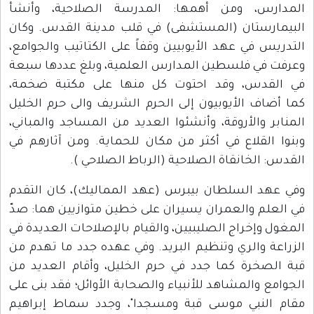
المدارس، ومن أهمها: المدرسة الصلاحية، وأنشأ
البيمارستان (المستشفى) في قلب مدينة القدس. وكان
التدريس في عهد الأيوبيين وقفاً على الكتاتيب والجوامع،
وعرفت في فلسطين المدارس العلمية، وبلغ عددها سبعة
في القدس، وقد احتوت كل منها على مكتبة ضخمة،
كما أضاف الأيوبيون إلى الحرم الشريف والى حرم الخليل
المنابر والأروقة، وأنشئوا العديد من المساجد والمباني،
وبنوا القلاع في أكثر من مكان للحماية. ومن آثارهم في
القدس: الخانقاة الصلاحية (الرباط الصلاحي ).
وفي عهد السلطان بيبرس (عهد المماليك)، كان التقدم
في العلم والعمران يسيران على خطين متوازيين هما: صدّ
المغول وإخراج الصليبيين، والقيام بالإصلاحات العديدة في
الزراعة والري وتنظيم البريد. وفي عهده جدد ما تهدم من
قبة الصخرة كما جدد في حرم الخليل، وأقام العديد من
الجوامع والمشاهد للأنبياء والصحابة الأوائل؛ فقد بنى على
مقام النبي موسى قبة ومسجدا"، وجدد سماط إبراهيم