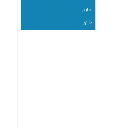
تقارير
وثائق