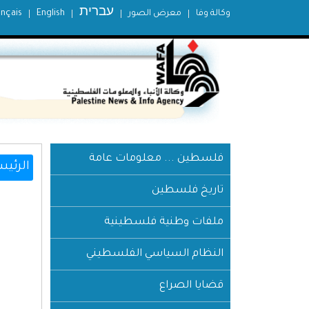
עברית
وكالة وفا
معرض الصور
English
ançais
فلسطين ... معلومات عامة
الرئيس
تاريخ فلسطين
ملفات وطنية فلسطينية
النظام السياسي الفلسطيني
قضايا الصراع