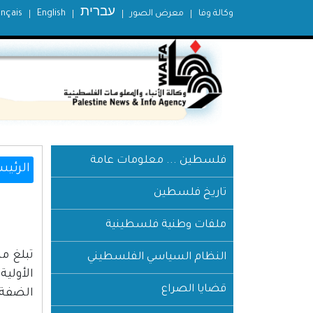
עברית
وكالة وفا
معرض الصور
English
ançais
فلسطين ... معلومات عامة
الرئيس
تاريخ فلسطين
ملفات وطنية فلسطينية
تبلغ م
النظام السياسي الفلسطيني
قضايا الصراع
الضفة الغربية، و22633 دونمًا في قطاع غ