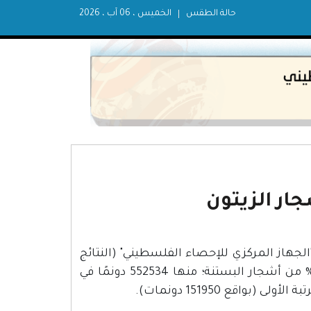
حالة الطقس
الخميس ، 06 آب ، 2026
ار الزيتون
جهاز المركزي للإحصاء الفلسطيني" (النتائج
الأولية للتعداد الزراعي 2021) نحو 575167 دونمًا، تمثل ما نسبته 85% من أشجار البستنة؛ منها 552534 دونمًا في