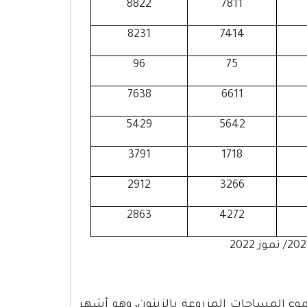
8822
7811
8231
7414
96
75
7638
6611
5429
5642
3791
1718
2912
3266
2863
4272
لي (المعروف محليًا "بالبلدي") حوالي 90% من مجموع المساحات المزروعة بالزيتون، وهو أشهر