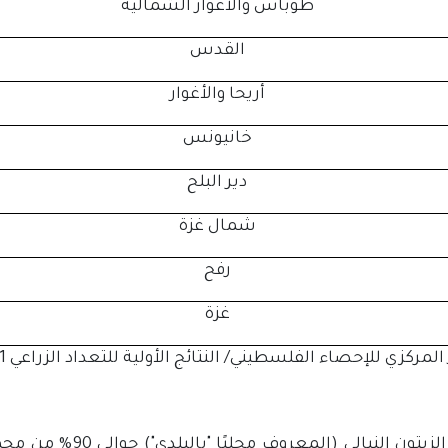
طوباس والأغوار الشمالية
القدس
أريحا والأغوار
خانيونس
دير البلح
شمال غزة
رفح
غزة
لمركزي للإحصاء الفلسطيني/ النتائج الأولية للتعداد الزراعي 2021/ تموز 2022
ويمثل الزيتون النبا