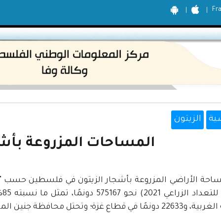
Fr
ية
الزيتون
المساحات المزروعة بأشج
ساحة الأراضي المزروعة بأشجار الزيتون في فلسطين حسب "ال
زة؛ وتحتل محافظة جنين المرتبة الأولى (بواقع 151950 دونمات).