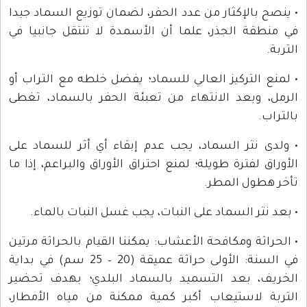
• ينصح بالإكثار من عدد الحفر، لضمان توزيع السماد جيدا
في منطقة الجذر، علما أن الأسمدة لا تنتقل جانبيا في
التربة.
• لمنع التركيز العالي للسماد؛ يفضل خلطه مع التراب أو
الرمل، وبعد الانتهاء من تعبئة الحفر بالسماد، تغطى
بالتراب.
• ولدى نثر السماد، يجب عدم إبقاء أي أثر للسماد على
الأوراق لفترة طويلة؛ لمنع احتراق الأوراق والبراعم، إذا ما
تأخر هطول المطر.
• بعد نثر السماد على النبات، يجب غسل النبات بالماء.
• الحراثة ومكافحة الأعشاب: يمكننا القيام بالحراثة مرتين
في السنة: الأولى حراثة عميقة (20 – 25 سم) في بداية
الخريف، بعد التسميد بالسماد البلدي؛ بهدف تحضير
التربة لاستيعاب أكبر كمية ممكنة من مياه الأمطار،