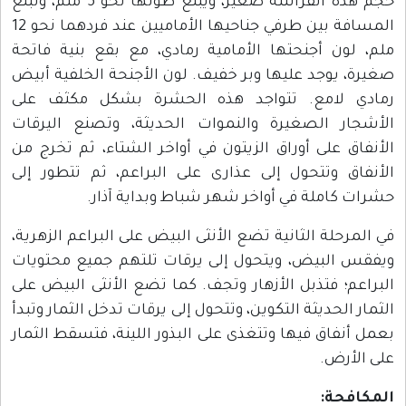
حجم هذه الفراشة صغير، ويبلغ طولها نحو 5 ملم، وتبلغ
المسافة بين طرفي جناحيها الأماميين عند فردهما نحو 12
ملم، لون أجنحتها الأمامية رمادي، مع بقع بنية فاتحة
صغيرة، يوجد عليها وبر خفيف. لون الأجنحة الخلفية أبيض
رمادي لامع. تتواجد هذه الحشرة بشكل مكثف على
الأشجار الصغيرة والنموات الحديثة، وتصنع اليرقات
الأنفاق على أوراق الزيتون في أواخر الشتاء، ثم تخرج من
الأنفاق وتتحول إلى عذارى على البراعم، ثم تتطور إلى
حشرات كاملة في أواخر شهر شباط وبداية آذار.
في المرحلة الثانية تضع الأنثى البيض على البراعم الزهرية،
ويفقس البيض، ويتحول إلى يرقات تلتهم جميع محتويات
البراعم؛ فتذبل الأزهار وتجف. كما تضع الأنثى البيض على
الثمار الحديثة التكوين، وتتحول إلى يرقات تدخل الثمار وتبدأ
بعمل أنفاق فيها وتتغذى على البذور اللينة، فتسقط الثمار
على الأرض.
المكافحة: