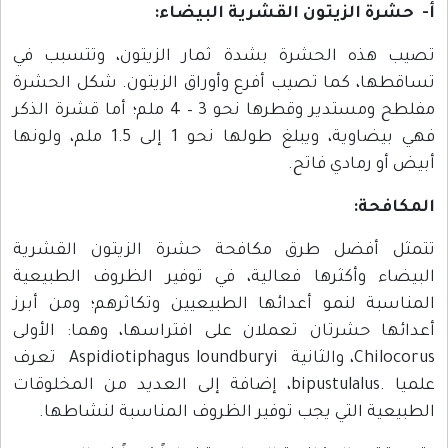
أ‌- حشرة الزيتون القشرية البيضاء:
تصيب هذه الحشرة بشدة ثمار الزيتون، وتتسبب في
تساقطها، كما تصيب أفرع وأوراق الزيتون. شكل الحشرة
مفلطح ومستدير وقطرها نحو 3 – 4 ملم؛ أما قشرة الذكر
فهي بيضاوية، ويبلغ طولها نحو 1 إلى 1.5 ملم، ولونها
أبيض أو رمادي فاتح.
المكافحة:
تتمثل أفضل طرق مكافحة حشرة الزيتون القشرية
البيضاء وأكثرها فعالية، في توفير الظروف الطبيعية
المناسبة لنمو أعدائها الطبيعيين وتكاثرهم؛ ومن أبرز
أعدائها حشرتان تعملان على افتراسها، وهما: الأولى
Chilocorus، والثانية Aspidiotiphagus loundburyi تعرف
علميا .bipustulalus، إضافة إلى العديد من المخلوقات
الطبيعية التي يجب توفير الظروف المناسبة لنشاطها.