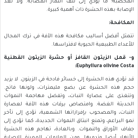
المخصبة؛ ما يؤدي إلى تلف الثمار المصابة. ولا تعدّ
الإصابة بهذه الحشرة ذات أهمية كبيرة.
المكافحة:
تتمثل أفضل أساليب مكافحة هذه الآفة في ترك المجال
للأعداء الطبيعية الحيوية لافتراسها.
و- قمل الزيتون القافز أو حشرة الزيتون القطنية
Euphyllura olivine Costa:
قد تؤدي هذه الحشرة إلى خسائر فادحة في الزيتون. لا يزيد
حجم هذه الحشرة عن بضع مليمترات، ولونها فاتح.
وتتغذى على عصارة النبات، وتفضل مهاجمة النموات
الحديثة الغضة. وامتصاص يرقات هذه الآفة لعصارة
النبات، والمصحوب بإفرازاتها الشمعية، تؤدي إلى تأخر
نمو البراعم، وتمنع انبثاق النموات الجديدة، كما تؤدي إلى
جفاف الأوراق والنموات. وبالعادة، تهاجم هذه الحشرة
الأزهار أيضا وتدمرها. ومن العلامات المميزة للإصابة