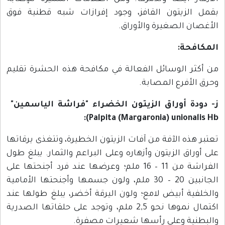
بقمل الزيتون القافز، وجود إفرازات شبه قطنية فوق
الأغصان الصغيرة والأوراق.
المكافحة:
من أكثر الوسائل الفعالة في مكافحة هذه الحشرة تقليم
وحرق الأفرع المصابة.
ز- دودة أوراق الزيتون الخضراء "فراشة الياسمين"
Palpita (Margaronia) unionalis Hb):
تعتبر هذه الآفة من آفات الزيتون الخطيرة، وتتغذى يرقاتها
على أوراق الزيتون وأزهاره وعلى البراعم والثمار. يبلغ طول
الفراشة من 11 – 16 ملم؛ وعرضها عند فرد أجنحتها على
الجانبين 20 – 30 ملم، ولون جسمها وأجنحتها الأمامية
والخلفية أبيض لامع؛ ولون اليرقة أخضر، يبلغ طولها عند
اكتمال نموها نحو 2,5 ملم، وتوجد على حلقاتها الصدرية
والبطنية وعلى رأسها شعيرات مصفرة.