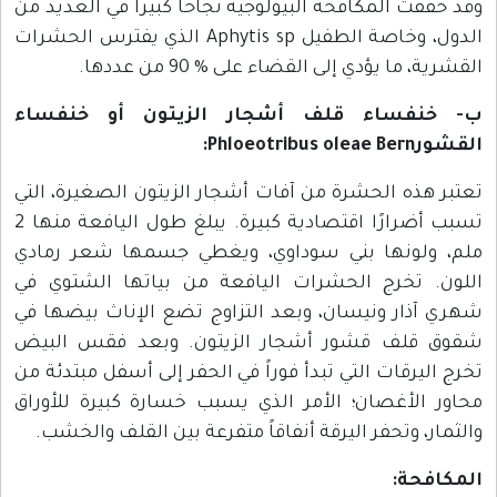
وقد حققت المكافحة البيولوجية نجاحاً كبيراً في العديد من
الدول، وخاصة الطفيل Aphytis sp الذي يفترس الحشرات
القشرية، ما يؤدي إلى القضاء على % 90 من عددها.
ب- خنفساء قلف أشجار الزيتون أو خنفساء
القشورPhloeotribus oleae Bern:
تعتبر هذه الحشرة من آفات أشجار الزيتون الصغيرة، التي
تسبب أضرارًا اقتصادية كبيرة. يبلغ طول اليافعة منها 2
ملم، ولونها بني سوداوي، ويغطي جسمها شعر رمادي
اللون. تخرج الحشرات اليافعة من بياتها الشتوي في
شهري آذار ونيسان، وبعد التزاوج تضع الإناث بيضها في
شقوق قلف قشور أشجار الزيتون. وبعد فقس البيض
تخرج اليرقات التي تبدأ فوراً في الحفر إلى أسفل مبتدئة من
محاور الأغصان؛ الأمر الذي يسبب خسارة كبيرة للأوراق
والثمار، وتحفر اليرقة أنفاقاً متفرعة بين القلف والخشب.
المكافحة: