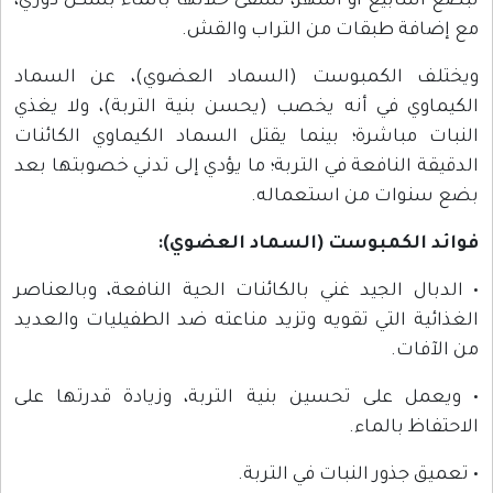
لبضع أسابيع أو أشهر، تسقى خلالها بالماء بشكل دوري،
مع إضافة طبقات من التراب والقش.
ويختلف الكمبوست (السماد العضوي)، عن السماد
الكيماوي في أنه يخصب (يحسن بنية التربة)، ولا يغذي
النبات مباشرة؛ بينما يقتل السماد الكيماوي الكائنات
الدقيقة النافعة في التربة؛ ما يؤدي إلى تدني خصوبتها بعد
بضع سنوات من استعماله.
فوائد الكمبوست (السماد العضوي):
• الدبال الجيد غني بالكائنات الحية النافعة، وبالعناصر
الغذائية التي تقويه وتزيد مناعته ضد الطفيليات والعديد
من الآفات.
• ويعمل على تحسين بنية التربة، وزيادة قدرتها على
الاحتفاظ بالماء.
• تعميق جذور النبات في التربة.