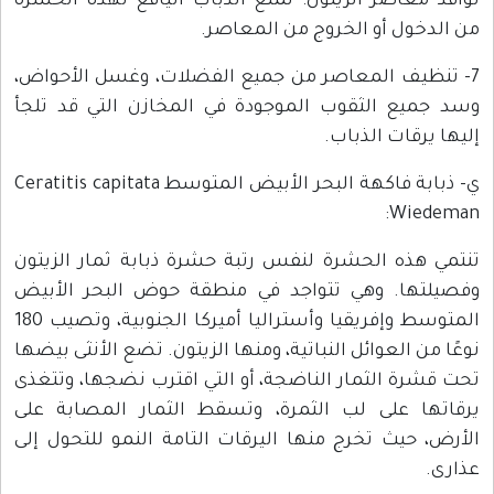
نوافذ معاصر الزيتون؛ لمنع الذباب اليافع لهذه الحشرة
من الدخول أو الخروج من المعاصر.
7- تنظيف المعاصر من جميع الفضلات، وغسل الأحواض،
وسد جميع الثقوب الموجودة في المخازن التي قد تلجأ
إليها يرقات الذباب.
ي‌- ذبابة فاكهة البحر الأبيض المتوسط Ceratitis capitata
Wiedeman:
تنتمي هذه الحشرة لنفس رتبة حشرة ذبابة ثمار الزيتون
وفصيلتها. وهي تتواجد في منطقة حوض البحر الأبيض
المتوسط وإفريقيا وأستراليا أميركا الجنوبية، وتصيب 180
نوعًا من العوائل النباتية، ومنها الزيتون. تضع الأنثى بيضها
تحت قشرة الثمار الناضجة، أو التي اقترب نضجها، وتتغذى
يرقاتها على لب الثمرة، وتسقط الثمار المصابة على
الأرض، حيث تخرج منها اليرقات التامة النمو للتحول إلى
عذارى.