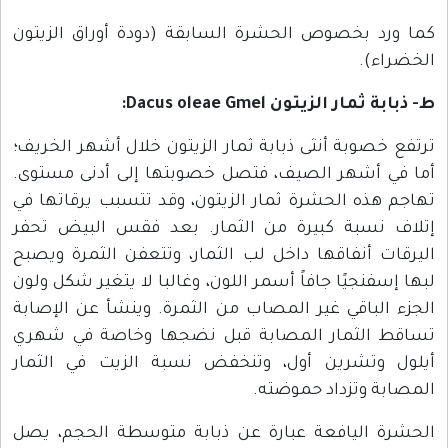
كما ورد بخصوص الحشرة السابقة (دودة أوراق الزيتون
الخضراء).
ط- ذبابة ثمار الزيتون Dacus oleae Gmel:
ترتفع خصوبة أنثى ذبابة ثمار الزيتون خلال أشهر الخريف؛
أما في أشهر الصيف، فتصل خصوبتها إلى أدنى مستوى.
تهاجم هذه الحشرة ثمار الزيتون، وقد تتسبب يرقاتها في
إتلاف نسبة كبيرة من الثمار. بعد فقس البيض تحفر
اليرقات أنفاقها داخل لب الثمار، وتتعفن الثمرة ويصبح
لبها إسفنجيًا جافاً أسمر اللون، وغالبا لا يتغير شكل ولون
الجزء الباقي غير المصاب من الثمرة. وينشأ عن الإصابة
تساقط الثمار المصابة قبل نضجها وخاصة في شهري
أيلول وتشرين أول، وتنخفض نسبة الزيت في الثمار
المصابة وتزداد حموضته.
الحشرة اليافعة عبارة عن ذبابة متوسطة الحجم، يصل