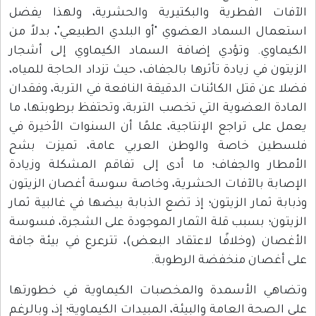
الآفات الفطرية والبكتيرية والحشرية، ولهذا يفضل
استعمال السماد العضوي "أو البلدي الطبيعي"، بدلاً من
الكيماوي. وتؤدي إضافة السماد الكيماوي إلى أشجار
الزيتون في زيادة تأثرها بالجفاف، حيث تزداد الحاجة للمياه،
فضلا عن قتل الكائنات الدقيقة النافعة في التربة، وفقدان
المادة العضوية التي تخصب التربة، وتحتفظ برطوبتها، ما
يعمل على تراجع الإنتاجية، علمًا أن السنوات الأخيرة في
فلسطين خاصة والوطن العربي عامة، تميزت بشح
الأمطار والجفاف؛ ما أدى إلى تفاقم المشكلة وزيادة
الإصابة بالآفات الحشرية، وخاصة سوسة أغصان الزيتون
وذبابة ثمار الزيتون؛ إذ تضع الذبابة بيضها في غالبية ثمار
الزيتون؛ بسبب قلة الثمار الموجودة على الشجرة، فسوسة
الأغصان (وخلافًا لاعتقاد البعض)، تترعرع في بيئة جافة
على أغصان منخفضة الرطوبة.
وتضاهي الأسمدة والمخصبات الكيماوية في خطورتها
على الصحة العامة والبيئة، المبيدات الكيماوية؛ إذ، وبالرغم