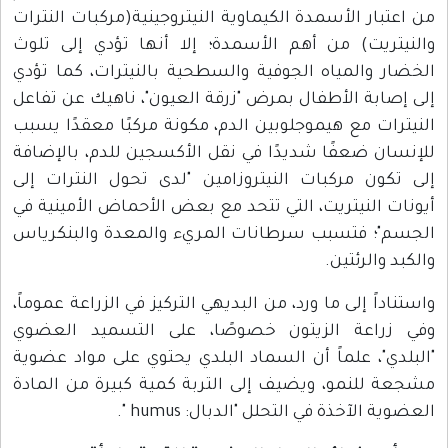
من اعتبار الأسمدة الكيماوية النيتروجينية(مركبات النترات
والنيتريت) من أهم الأسمدة؛ إلا أنها تؤدي إلى تلوث
الخضار والمياه الجوفية والسطحية بالنيترات، كما تؤدي
إلى إصابة الأطفال بمرض "زرقة العيون"، ناهيك عن تفاعل
النيترات مع هيموجلوبين الدم، مكونة مركبًا معقدًا يسبب
للإنسان ضعفًا شديدًا في نقل الأكسجين للدم، بالإضافة
إلى تكون مركبات النيتروزامين "لدى تحول النترات إلى
أيونات النيتريت، التي تتحد مع بعض الأحماض الأمينية في
الجسم"؛ فتسبب سرطانات المريء والمعدة والبنكرياس
والكبد والرئتين.
واستناداً إلى ما ورد، من البديهي التركيز في الزراعة عموماً،
وفي زراعة الزيتون خصوصًا، على التسميد العضوي
"البلدي"، علماً أن السماد البلدي يحتوي على مواد عضوية
مشجعة للنمو، ويضيف إلى التربة كمية كبيرة من المادة
العضوية الآخذة في التحلل "الدبال: humus ".