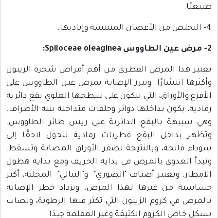
طبيعيًا.
4- التخلص من الأغصان المتيبسة وإبادتها.
2- مرض عين الطاووس Spiloceae oleaginea:
يعتبر هذا المرض الفطري من أهم أمراض شجرة الزيتون
وأكثرها انتشارًا. وتبرز الإصابة بمرض عين الطاووس على
الأفرع والأوراق، التي تتكون على سطحها العلوي بقع دائرية
رمادية، يكون بداخلها دوائر وحلقات متداخلة بنية الأطراف.
وهي شبيهة بالبقع الدائرية على ريش طائر الطاووس.
وتظهر بداخل البقع فطريات رمادية تتحول لاحقًا إلى
سوداء فاتحة، وبالنتيجة تصفر الأوراق المصابة وتسقط.
وتبدأ العدوى بالمرض في بداية الخريف ومع بداية هطول
الأمطار. وتعتبر أصناف "الصوري" و"النبالي" المحلية، أكثر
حساسية من غيرها لهذا المرض. ويزداد خطر الإصابة
بالمرض في كروم الزيتون التي تكثر فيها الرطوبة، وتصاب
بشكل خاص الكروم الكثيفة وغير المقلمة جيدًا.