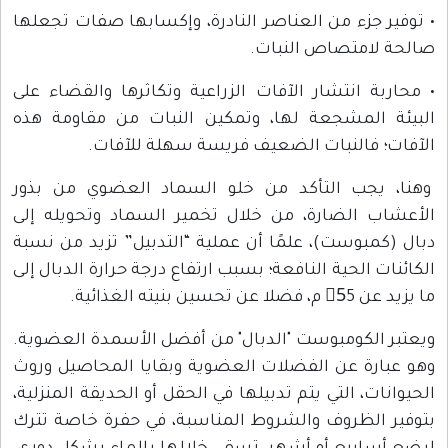
• توفير جزء من العناصر النادرة، وإكسابها صفات تجعلها
صالحة لامتصاص النبات.
• محاربة انتشار الآفات الزراعية وتكاثرها والقضاء على
البيئة المشجعة لها، وتمكين النبات من مقاومة هذه
الآفات؛ فالنبات الضعيف فريسة سهلة للآفات.
وهنا، يجب التأكد من خلو السماد العضوي من بذور
الأعشاب الضارة، من خلال تخمير السماد وتحويله إلى
دبال (كمبوست)، علمًا أن عملية “التدبيل” تزيد من نسبة
الكائنات الحية النافعة؛ بسبب ارتفاع درجة حرارة الدبال إلى
ما يزيد عن 5ْ5 م، فضلا عن تحسين بنيته الغذائية.
ويعتبر الكومبوست "الدبال" من أفضل الأسمدة العضوية.
وهو عبارة عن الفضلات العضوية وبقايا المحاصيل وروث
الحيوانات، التي يتم تدبيلها في الحقل أو الحديقة المنزلية،
بتوفير الظروف والشروط المناسبة، في حفرة خاصة تترك