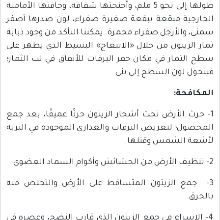
طولها إلى نحو 5 ملم، وأجنحتها شفافة، وحافتها الأمامية
الخارجية مبقعة ببقعة صغيرة صفراء، لون صدرها أصفر
سمني، والأرجل صفراء محمرة. يمكننا التأكد من وجود ذبابة
ثمار الزيتون من خلال «الانبعاج» البسيط الذي يظهر على
سطح الثمار في مكان حفر اليرقات للأنفاق في لب الثمار؛
فيتحول لون السطح إلى بني.
المكافحة:
1- حرث الأرض تحت أشجار الزيتون حرثًا عميقًا، بعد جمع
المحصول؛ لتعريض اليرقات والعذارى الموجودة في التربة
لأشعة الشمس وقتلها.
2- تنظيف الأرض من الحشائش وأكوام السماد العضوي.
3- جمع الزيتون المتساقط على الأرض والتخلص منه
بالحرق.
4- الإسراع في جمع الزيتون الذي قارب النضج، وعصره في