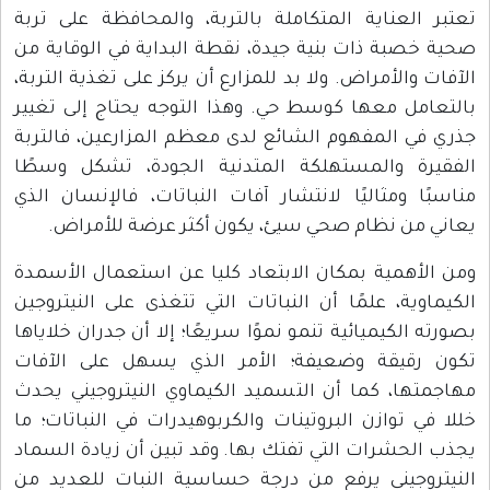
تعتبر العناية المتكاملة بالتربة، والمحافظة على تربة
صحية خصبة ذات بنية جيدة، نقطة البداية في الوقاية من
الآفات والأمراض. ولا بد للمزارع أن يركز على تغذية التربة،
بالتعامل معها كوسط حي. وهذا التوجه يحتاج إلى تغيير
جذري في المفهوم الشائع لدى معظم المزارعين، فالتربة
الفقيرة والمستهلكة المتدنية الجودة، تشكل وسطًا
مناسبًا ومثاليًا لانتشار آفات النباتات، فالإنسان الذي
يعاني من نظام صحي سيئ، يكون أكثر عرضة للأمراض.
ومن الأهمية بمكان الابتعاد كليا عن استعمال الأسمدة
الكيماوية، علمًا أن النباتات التي تتغذى على النيتروجين
بصورته الكيميائية تنمو نموًا سريعًا؛ إلا أن جدران خلاياها
تكون رقيقة وضعيفة؛ الأمر الذي يسهل على الآفات
مهاجمتها، كما أن التسميد الكيماوي النيتروجيني يحدث
خللا في توازن البروتينات والكربوهيدرات في النباتات؛ ما
يجذب الحشرات التي تفتك بها. وقد تبين أن زيادة السماد
النيتروجيني يرفع من درجة حساسية النبات للعديد من