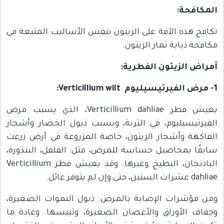
المكافحة:
تكافح هذه الآفة على الزيتون بنفس الأساليب المتبعة في
مكافحة ذبابة ثمار الزيتون.
أمراض الزيتون الفطرية:
1- مرض الفيرتيسيليوم Verticillium wilt:
يعيش فطر Verticillium dahliae، الذي يسبب مرض
الفيرتيسيليوم، في التربة، ويسبب ذبول الخضار وأشجار
الفاكهة وأشجار الزيتون، خاصة المزروعة في أرض زرعت
سابقًا بمحاصيل حساسة للمرض، مثل: الفلفل، البندورة،
الباذنجان، البطيخ وغيرها. وقد يعيش فطر Verticillium
dahliae عشرات السنين، حتى وإن لم يتوفر عائل.
ومن مؤشرات الإصابة بالمرض: ذبول النموات الصغيرة،
وجفاف الأوراق والأغصان الصغيرة، وتيبسها. وعادة ما