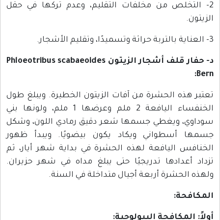
2- التخلص من مخلفات التقليم، وعدم تركها في حقل
الزيتون.
3- العناية بالتربة حراثة وتسميدًا، وتقليم الأشجار.
د- حفار قلف أشجار الزيتون Phloeotribus scabaeoides
Bern:
تعتبر هذه الحشرة من آفات الزيتون الخطيرة. ويبلغ طول
الخنفساء اليافعة 2 ملم وعرضها 1 ملم، ولونها بني
سوداوي، ويغطي جسمها شعر دقيق رمادي اللون، وشكل
جسمها أسطواني ويكاد يكون بيضويًا. ويبدأ ظهور
الخنافس اليافعة لهذه الحشرة في بداية شهر أيار، ثم
تزداد أعدادها تدريجيًا حتى يبلغ مداه في شهر حزيران.
ولهذه الحشرة أربعة أجيال متداخلة في السنة.
المكافحة:
أولاً: المكافحة البيولوجية: