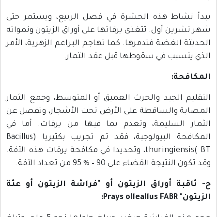
يبدأ نشاط هذه الحشرة في فصل الربيع، ويستمر حتى
شهر تشرين أول. تتغذى يرقاتها على أوراق الزيتون ونمواته
الحديثة الغضة فتدمرها. كما تهاجم البراعم الزهرية، الأمر
الذي يتسبب في سقوطها قبل عقد الثمار.
المكافحة:
التقليم الجيد والحرث العميق أو المتوسط، وجمع الثمار
المصابة والساقطة على الأرض تحت الأشجار، وتفصل عن
الثمار السليمة، وتعدم بما فيها من يرقات. أما في
المكافحة البيولوجية، فقد تم تجريب بكتيريا (Bacillus
thuringiensis( BT، وتحديدا في مكافحة يرقات هذه الآفة.
وقد تكون النتيجة القضاء على 90 – % 95 من تعداد الآفة.
ح- ثاقبة أوراق الزيتون أو "فراشة الزيتون أو عثة
الزيتون" Prays olleallus FABR: