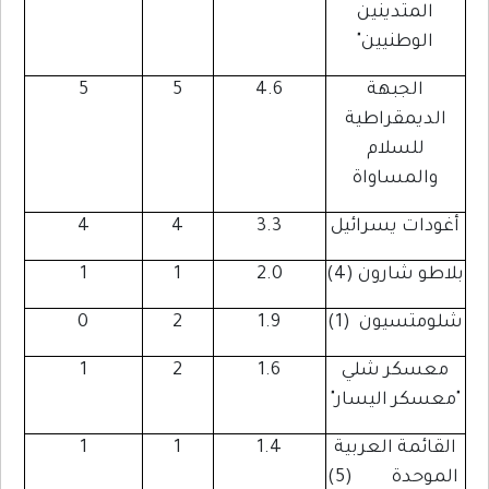
المتدينين
الوطنيين"
الجبهة
4.6
5
5
الديمقراطية
للسلام
والمساواة
أغودات يسرائيل
3.3
4
4
بلاطو شارون (4)
2.0
1
1
(1) شلومتسيون
1.9
2
0
معسكر شلي
1.6
2
1
"معسكر اليسار"
القائمة العربية
1.4
1
1
الموحدة (5)