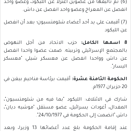
(6) تم تأليفها من عضوين اعتزلا عن الليكود، وعضو واحد
انفصل عن المعراخ وعضو واحد انفصل عن داش.
(7) أقيمت على يد أحد أعضاء شلومتسيون؛ بعد أن انفصل
عن الليكود
8 اسمها الكامل:
حزب الاتحاد من أجل النهوض
بالمجتمع الإسرائيلي وتربيته. ضمت عضوا واحدا انفصل
عن داش وواحدا انفصل عن معسكر شيلي "معسكر
اليسار".
الحكومة الثامنة عشرة:
أقيمت برئاسة مناحيم بيغن في
20 حزيران 1977م.
شارك في الائتلاف: الليكود "بما فيه من شلومتسيون"،
المفدال، أغودات يسرائيل، عضو مستقل "موشيه ديان"،
داش "انضمت إلى الحكومة في 24/10/1977".
عند إقامة الحكومة بلغ عدد أعضائها 13 وزيرا، وبعد