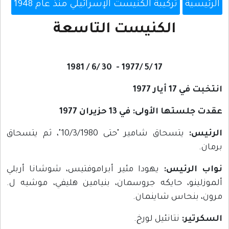
الرئيسية
تركيبة الكنيست الإسرائيلي منذ عام 1948
الكنيست التاسعة
30 /6 / 1981
17 /5 /1977 -
انتخبت في 17 أيار 1977
عقدت جلستها الأولى: في 13 حزيران 1977
الرئيس:
يتسحاق شامير "حتى 10/3/1980"، ثم يتسحاق
برمان.
نواب الرئيس:
يهودا مئير أبراموفتيس، شوشانا أربلي
ألموزلينو، حايكه جروسمان، بنيامين هليفي، موشيه ل.
مرون، بنحاس شاينمان.
السكرتير:
نتانئيل لورخ.