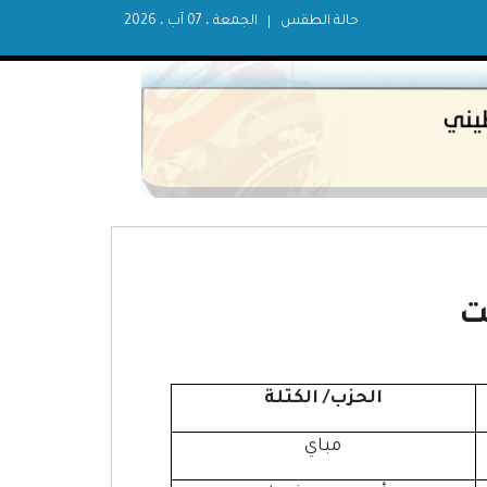
حالة الطقس
الجمعة ، 07 آب ، 2026
ت
الحزب/ الكتلة
مباي