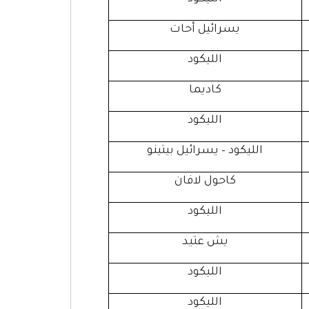
يسرائيل أحات
الليكود
كاديما
الليكود
الليكود – يسرائيل بيتينو
كاحول لافان
الليكود
يش عتيد
الليكود
الليكود