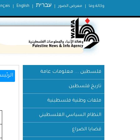
עברית
وكالة وفا
معرض الصور
English
ançais
فلسطين ... معلومات عامة
الرئيس
تاريخ فلسطين
ملفات وطنية فلسطينية
النظام السياسي الفلسطيني
قضايا الصراع