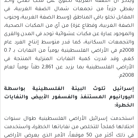
ويذكر أن الضفة الغربية تحتوي على مكب صحي واحد
يغطي جزءاً من تجمعات شمال الضفة الغربية، في
المقابل تخلو باقي المناطق (وسط الضفة الغربية، وجنوب
الضفة الغربية، وقطاع غزة) من أي من المكبات الصحية،
والموجود عبارة عن مكبات عشوائية توجد في المدن والقرى
والتجمعات السكانية، كما قدر متوسط إنتاج الفرد عام
2008م في الأراضي الفلسطينية يومياً من النفايات بـ 0.7
كغم، وقد قدرت كمية النفايات المنزلية المنتجة في
الأراضي الفلسطينية بما يزيد عن 2,861 طناً يومياً لعام
2008م.
إسرائيل تلوث البيئة الفلسطينية بواسطة
اليورانيوم المستنفذ والفسفور الأبيض والنفايات
الخطرة:
استخدمت إسرائيل الأراضي الفلسطينية طوال سنوات
احتلالها كملجأ للتخلص من نفاياتها الخطرة، واستخدمت
في ذلك أكثر من 50 موقعاً، الأمر الذي يعرض الأراضي