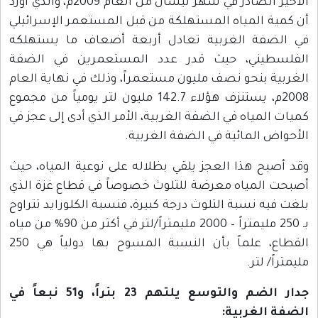
الأخير الصادر في شهر نيسان من العام 2009م، والذي أورد
أن كمية المياه المستهلكة من قبل المستعمر الإسرائيلي
في الضفة الغربية تعادل أربعة أضعاف ما يستهلكه
الفلسطيني، حيث قدر عدد المستعمرين في الضفة
الغربية بنحو نصف مليون مستعمراً، وذلك في نهاية العام
2008م، يستنزف هؤلاء 142.7 مليون لتر يومياً من مجموع
كميات المياه في الضفة الغربية، الأمر الذي أدى إلى عجز في
الأحواض المائية في الضفة الغربية.
وقد أصبح هذا العجز يلقي بظلاله على نوعية المياه، حيث
أصبحت المياه معرضة للتلوث خصوصاً في قطاع غزة الذي
بلغت فيه نسبة التلوث درجة كبيرة، فنسبة الكلورايد تتراوح
بـ 250 مليمتراً – 2000 مليمتراً/لتر في أكثر من 90% من مياه
القطاع، علماً بأن النسبة المسوح بها دولياً هي 250
مليمتراً/ لتر.
جدار الضم والتوسع يلتهم 23 بئراً، و51 نبعاً في
الضفة الغربية: