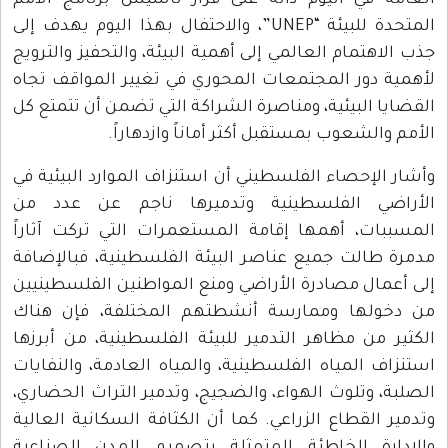
العامة في اليوم ذاته على قرار تأسيس برنامج الأمم
المتحدة للبيئة “UNEP”، والاحتفال بهذا اليوم يهدف إلى
جذب الاهتمام العالمي إلى أهمية البيئة، والتحفيز والترويج
لأهمية دور المجتمعات المحوري في تغيير المواقف تجاه
القضايا البيئية، ومناصرة الشراكة التي تضمن أن تتمتع كل
الأمم والشعوب بمستقبل أكثر أماناً وازدهاراً.
وأشار الإحصاء الفلسطيني أن استنزاف الموارد البيئية في
الأراضي الفلسطينية وتدميرها ناجم عن عدد من
المسببات، أهمها إقامة المستعمرات التي تركت آثاراً
مدمرة طالت جميع عناصر البيئة الفلسطينية، فبالإضافة
إلى أعمال مصادرة الأراضي ومنع المواطنين الفلسطينيين
من دخولها وممارسة أنشطتهم المختلفة، فإن هناك
الكثير من مظاهر التدمير للبيئة الفلسطينية، من أبرزها
استنزاف المياه الفلسطينية، والمياه العادمة، والنفايات
الصلبة، وتلوث الهواء، والضجيج، وتدمير التراث الحضاري،
وتدمير القطاع الزراعي. كما أن الكثافة السكانية العالية