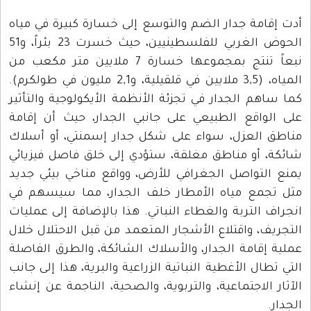
أدت إقامة جدار الضم والتوسع إلى خسارة كبيرة في مياه
الحوض الغربي للفلسطينيين، حيث خسرت 23 بئراً، و51
نبعاً تنتج بمجموعها خسارة 7 ملايين متر مكعب من
المياه، (3,5 ملايين في قلقيلية، و2,1 مليون في طولكرم).
كما ساهم الجدار في تجزئة الأنظمة الأيكولوجية والتأثير
على الواقع الطبيعي على جانبي الجدار، حيث أن إقامة
مناطق العزل، سواء على شكل جدار إسمنتي، أو أسلاك
شائكة، أو مناطق مغلقة، ستؤدي إلى خلق فاصل فيزيائي
يمنع التواصل الجغرافي للأرض، وواقع مناخي بيئي جديد
مثل تجمع مياه الأمطار خلف الجدار، مما سيسهم في
انجراف التربة والغطاء النباتي. هذا بالإضافة إلى عمليات
التجريف، واقتلاع الأشجار المتعمد من قبل الاحتلال خلال
عملية إقامة الجدار، والأسلاك الشائكة، والطرق الفاصلة
التي تطال الأغطية النباتية الزراعية والبرية، هذا إلى جانب
الآثار الاجتماعية، والتربوية، والصحية، الناجمة عن إنشاء
الجدار.