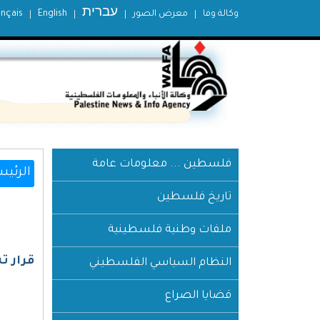
עברית
وكالة وفا
معرض الصور
English
ançais
فلسطين ... معلومات عامة
الرئيس
تاريخ فلسطين
ملفات وطنية فلسطينية
قرار ت
النظام السياسي الفلسطيني
قضايا الصراع