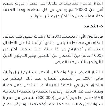
الكزاز الوليدي منذ سنوات طويلة على معدل حدوث سنوي
أقل من 1/1000 مولود حي في كل منطقة؛ وهذا الهدف
حققته فلسطين منذ أكثر من عشر سنوات.
5- النكاف:
في كانون الأول/ ديسمبر2003، كان هناك تفشٍ كبير لمرض
النكاف في محافظة نابلس، والذي أثر أساسًا على الأطفال
الذين تقل أعمارهم عن 15 سنة؛ حيث سجلت أكثر من
(4000 حالة) بين الأطفال من اللاجئين وغير اللاجئين الذين
تأثروا من انتشار هذا المرض.
انتشار المرض بلغ ذروته خلال أشهر نسيان / إبريل وأيار/
مايو 2004، ثم انخفض انتشاره بعد ذلك؛ لينتشر في
مناطق أخرى في الضفة الغربية؛ ما استدعى عمل حملة
وطنية ضد هذا المرض ومرض الحصبة والحصبة الألمانية
MMR ؛ فتم تطعيم أكثر من (600.000) شخص من عمر 6
سنوات حتى طلاب الجامعات؛ ما أوقف هذا الوباء في العام