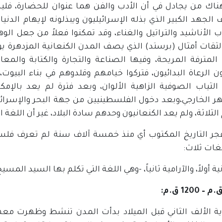
اك من يجادل في أن الأدب والفن هما عنوان للحضارة، فليس غر
لجهد الكبير الذي بذله الإسرائيليون ويبذلونه لإيهام الدنيا 
الأناشيد والتراتيل والغناء، وقد تمكنوا فعلاً من جعل الوه
الثقات أمثال (برستد) الذي يصف المدن الكنعانية المزدهرة يو
 المترفة المريحة، وفيها الصناعة والتجارة والكتابة والم
ن الرعاة البدائيون، فتركوا خيامهم وقلدوهم في بناء البيوت،
 الثياب الصوفية الزاهية الألوان، وبعد فترة لم يعد بالإمك
ر الخارجي،وبعد دخول الفلسطينيين من جهة البحر والإسرائي
 الثلاثة، ولم يعد الكنعانيون وحدهم سادة البلاد، غير أن اللغة 
ات ثلاث:
ة أولاً، والآرامية ثانياً، -وهي اللغة التي تكلم بها السيد المسيح-
ية الألف الثاني قبل الميلاد بدأت المدن تنشط وظهرت معها