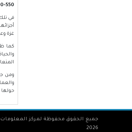
1200-550ق.م عصر الممالك (ا
في تلك
أجزائها
غزة وع
كما ظه
والحيا
المتعاق
ومن جه
والعما
حولها بي
جميع الحقوق محفوظة لمركز المعلومات 
2026