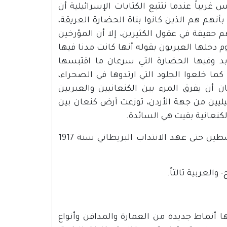
يباً عندما نتتبع الكتابات الإسرائيلية أن
بأنهم هم الذين كانوا بناة الحضارة العريقة،
م حقيقة في عقول الكثيرين، إلا أن المؤرخين
م دخلها العبريون بقوله أنها كانت مدنا فيها
عابد وفيها الحضارة التي سرعان ما اقتبسها
 كما خلعوا الجلود التي ارتدوها في الصحراء،
ان أن يفرق المرء بين الكنعانيين والعبريين
ليين من جهة الأردن، توزعت أرض كنعان بين
الكنعانية بقيت هي السائدة.
ومنذ فجر التاريخ المكتوب أي منذ خمسة آلاف سنة لم تعرف فلسطين حتى عهد الانتداب البريطاني سنة 1917
 والعربية ثالثاً.
 أنماط جديدة من العمارة والمدافن وأنواع