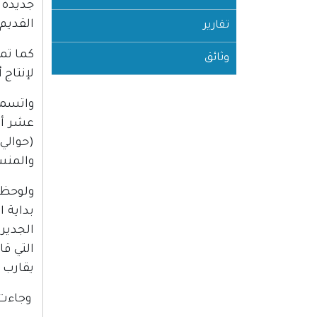
جديدة 
القديم
تقارير
كما تم
وثائق
لإنتاج 
واتسمت
والمن
ولوحظ 
بداية 
الجدير
التي ق
يقارب 
وجاءت 