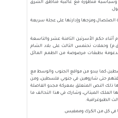
، وسياسية متطورة مع غالبية مناطق الشرق
ول.
ة الصلصال ومزجها وإدارتها على عجلة سريعة
 أثناء حكم الأسرتين الثامنة عشر والتاسعة
شر ألتي تم فيها القضاء على آخر ملوك الهكسوس حوالي (1567ق.م) وحملات تحتمس الثالث على بلاد الشام
وية والمدعومة بطبقات مرصوصة من الطمم المائل
طين كما يبدو من مواقع الجنوب والوسط مع
قتهم حتى شاروهين في جنوبي فلسطين، ومن
ا ذلك النص المتعلق بمعركة مجدو الفاصلة
الملك الميتاني، وشارك في هذا التحالف ما
لث الطبوغرافية.
في كل من الكرك وممفيس.