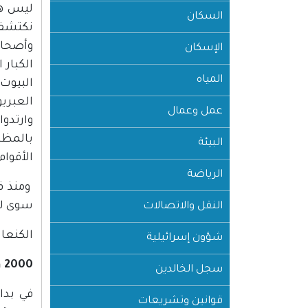
ليس هن
السكان
نكتشف ا
وأصحاب 
الإسكان
الكبار 
المياه
البيوت
العبريو
عمل وعمال
وارتدوا
بالمظه
البيئة
الأقوام
الرياضة
سوى لغ
النقل والاتصالات
الكنعاني
شؤون إسرائيلية
2000 ق.م – 1200 ق.م:
سجل الخالدين
في بدا
قوانين وتشريعات