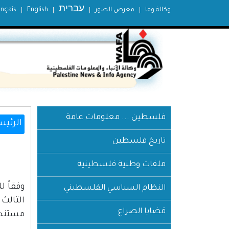
עברית
وكالة وفا
معرض الصور
English
ançais
فلسطين ... معلومات عامة
الرئيس
تاريخ فلسطين
ملفات وطنية فلسطينية
وفقاً ل
النظام السياسي الفلسطيني
الثالث 
قضايا الصراع
مستندي