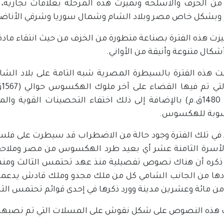
من الخزف والأسلحة وتميزت هذه المرحلة بعلاقات تجارية
 وبشكل خاص مصر وبلاد الشام وشمال سوريا وشرقي الأناض
يزت هذه الفترة بصناعة متطورة من الخزف من حيث انتقاء ماد
أشكال متنوعة وأنيقة من الأواني.
 هذه الفترة بالسيطرة المصرية شبه التامة على بلاد الشام
ع
(حوالي 1480ق.م) بالإضافة إلى ذلك اختفاء التحصينات الق
سوبة للهكسوس.
في تلك الفترة وجود حالة من الاضطراب قد سيطرت على فلس
الأسرة الثامنة عشر أي بعيد طرد الهكسوس من مصر وملاح
 ذكره أن هناك نصوص تفصيلية منذ عهد تحتمس الثالث ومنه
ادها من الجانب الشامي كل من ملك مجدو وملك قادش يدعمها 
من مائة وعشرين مدينة وورد ذكرها في إحدى قوائم تحتمس الثا
هذه النصوص على شكل نقوش على المسلات التي تم نصبها 