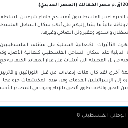
لعصر الحديدي):
 الفترة اعتبر الفلسطينيون أنفسهم خلفاء شرعيين للسلط
، ولكنه غالباً ما يشار إليهم على أنهم سكان الساحل الفلسط
سقلان واسدود وعقير وتل الصافي وغيرها.
رت التأثيرات الكنعانية المحلية على مختلف الفلسطينيي
ة الدينية عند سكان الساحل الفلسطيني كنعانية الأصل، وكذ
بة في تل القصيلة التي أنشات على غرار المعابد الكنعانية مع
ة أخرى لقد كان هناك إدعاءات من قبل التوراتيين والأثر
رة إلى الإسرائيليين القدماء، ومن هذه المكتشفات جرة فخار
ن العنق والكتف طوق ألصق بالإناء وعرف في المصادر الأجنبية بـ (ared-rimjar
الوطني الفلسطيني ©