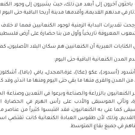
باحثون آخرون إلى أبعد من ذلك، حيث يشيرون إلى وجود الكنع
آثار في مدنهم القديمة، وأقدمها مدينة أريحا الباقية حتى اليوم ا
جحت تقديرات البداية الزمنية لوجود الكنعانيين فمما لا خلاف
عوب المعروفة تاريخياً وأول من بنا حضارة على أرض فلسطين
 الكتابات العبرية أن الكنعانيين هم سكان البلاد الأصليون، كم
م المدن الكنعانية الباقية حتى اليوم:
 أشدود (أسدود)، عكو (عكا)، غزة،المجدل، يافي (يافا)، أشكل
من المدن والقرى منها ما بقي حتى اليوم ومنها ما اندثر، وقد
الكنعانيون بالزراعة والصناعة وبرعوا في التعدين وصناعة الخ
ة، وتأتي الموسيقى والأدب على رأس الهرم في الحضارة 
يقى كما عني به الكنعانيون، فقد اقتبسوا كثيراً من عنا
 القديم، وذلك لأن طقوس العبادة الكنعانية كانت تقتضي است
هم في جميع بقاع المتوسط.