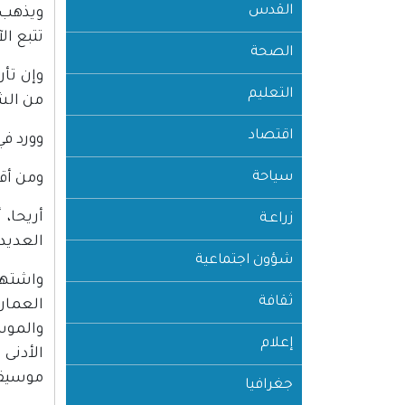
القدس
ويذهب 
تتبع ال
الصحة
وإن تأر
التعليم
من الش
اقتصاد
وورد في
سياحة
ومن أقد
أريحا،
زراعـة
العديد 
شؤون اجتماعية
واشتهر 
ثقافة
العمار
والموس
إعلام
الأدنى
موسيقا
جغرافيا