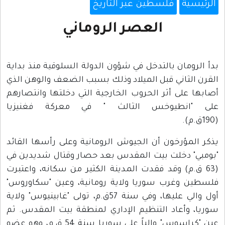
الرئيسية
فلسطين عبر التاريخ
العصر الروماني
بدأ الرومان بالتدخل في شؤون الدولة السلوقية منذ بداية
القرن الثاني قبل الميلاد وذلك بسبب الضعف والوهن الذي
أصابها على أثر الحروب الخارجية التي دخلتها وانتصارهم
على "انطيوخس الثالث " في معركة فغنيزيا
(190ق.م).
يذكر المؤرخون أن الجيوش الرومانية وعلى رأسها القائد
"بومبي" دخلت بيت المقدس بعد حصار وقتال شديدين في
(63 ق.م) وقد فقدت المدينة الكثير من سكانه، واعتبرت
فلسطين وغرب سوريا ولاية رومانية، وعين "سكاوروس"
أول والي عليها، وفي سنة 57ق.م، تولى "غابينيوس" ولاية
سوريا، وأعاد التنظيم الإداري لمنطقة بيت المقدس. ثم
عين "كراسوس" والياً على سوريا سنة 54 ق.م، وهو عضو