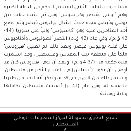
فيما عرف بالحلف الثلاثي لتقسيم الحكم في الدولة الكبيرة
وهم "بومبي وقيصر وكراسوس" ومن ثم نشب خلاف بين
بومبي وقيصر، فجاء حدث اغتيال يوليوس قيصر وتم وضع
أحد المتآمرين عليه وهو "كاسيوس" والياً على سوريا (44-
42 ق.م)، وفي عام (42 ق.م) انتصر أنطونيوس وأكتافيوس
على قتلة يوليوس قيصر، وبعد ذلك تم تعيين "هيرودس"
ملكاً على منطقة بيت المقدس وفلسطين، وقد استمرت
فترة حكمه من (37-4 ق.م). وبعد أن توفي هيرودس كان قد
أوصى بأن يكون (أنتبياس) في القسم الأكبر من فلسطين،
واستمر ذلك من 4 ق.م حتى39 م، ويذكر أنه اتخذ من طبريا
عاصمة له، وفي عام (41 م) أصبحت فلسطين بكاملها
ولاية رومانية.
جميع الحقوق محفوظة لمركز المعلومات الوطني
الفلسطيني