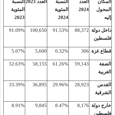
المكان
العدد
النسبة
العدد 2023
النسبة
المحول
2024
المئوية
المئوية
إليه
2024
2023
داخل دولة
88,372
91.53%
100,650
91.09%
فلسطين
قطاع غزة
306
0.32%
5,600
5.07%
الضفة
59,143
61.26%
58,155
52.63%
الغربية
القدس
28,923
29.96%
36,895
33.39%
الشرقية
خارج دولة
8,176
8.47%
9,845
8.91%
فلسطين