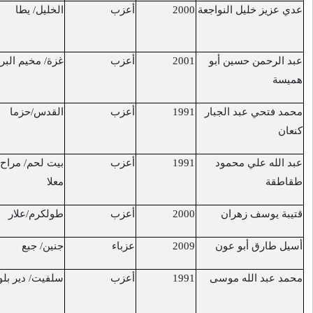
أعزب
الخليل/ يطا
اثناء رعي الأغنام في
22/7/2017
طوباس
أعزب
غزة/ مخيم البريج
شرق مخيم البريج
28/7/2017
أعزب
القدس/حزما
متأثراً بجروح أُصيب
26/7/2017
بها حزما.
أعزب
بيت لحم/ مراح
حاجز "عصيون"
28/7/2017
معلا
أعزب
طولكرم/علار
حاجز زعترة
19/8/2017
عزباء
جنين/ جبع
فروش بيت دجن
26/8/2017
أعزب
سلفيت/ دير بلوط
قرب مستوطنة
31/10/2017
حلميش