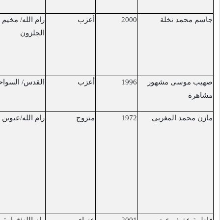
أعزب
رام الله/ مخيم
مستشفى "هداسا"
11/4/2017
الجلزون
متأثراً بجروحه التي
أصيب بالقرب من
مخيم الجلزون
أعزب
القدس/ السواحرة
مفرق عصيون
19/4/2017
متزوج
رام الله/عبوين
مجمع فلسطين
2/5/2017
الطبي
نتيجة الإهمال الطبي
الذي تعرض له في
سجون الاحتلال
الإسرائيلي قبل
الإفراج عنه