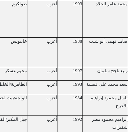
أعزب
طولكرم
مستشفى "بلنسون"
10/2/2017
متأثرًا بجروحه التي
أصيب بها في
9/11/2016
أعزب
خانيونس
خانيونس متأثرا
16/2/2017
بجروحه التي أصيب
بها عام 2005
أعزب
مخيم عسكر
قرب بلدة الزاوية
27/2/2017
أعزب
الظاهرية/الخليل
قرب مستوطنة تينيه
1/3/2017
أعزب
الولجة/بيت لحم
البيرة
6/3/2017
أعزب
جبل المكبر/القدس
القدس/ باب الاسباط
13/3/2017