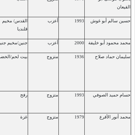
أعزب
القدس/ مخيم
قرب قرية مخماس
25/1/2017
قلنديا
أعزب
جنين/مخيم جنين
مخيم جنين
29/1/2017
متزوج
بيت لحم/الخضر
قرب مستوطنة
8/2/2017
"دانيال"
دهس من قبل
مستوطن
متزوج
رفح
الشريط الحدودي في
9/2/2017
رفح
متزوج
غزة
الشريط الحدودي في
9/2/2017
رفح