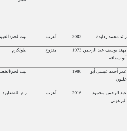
بها في 15/3/2017
في منطقة غوش
عتصيون
أعزب
بيت لحم/ العبيدية
حاجز "الكونتينر"
22/5/2017
متزوج
طولكرم
نتانيا
25/5/2017
بيت لحم/الخضر
الشارع الالتفافي
7/7/2017
قرب الخضر
أعزب
رام الله/عابود
مستشفى "هداسا"
7/7/2017
متأثرًا بإصابته
بالاختناق جرّاء قنابل
الغاز اطلقها جنود
الاحتلال في عابود.