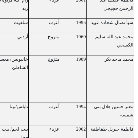
عزباء
رام الله/قراوة بني
القدس/باب العمود
7/5/2017
زيد
أعزب
سلفيت
رام الله/النبي صالح
12/5/2017
متزوج
أردني
القدس /باب
13/5/2017
السلسلة
متزوج
خانيونس/ معسكر
المستشفى متأثراً
15/5/2017
الشاطئ
بجروحه التي أصيب
بها برصاص الزوارق
الإسرائيلية في بحر
غزة
أعزب
نابلس/بيتا
حوارة
18/5/2017
عزباء
بيت لحم/ بيت
مستشفى إسرائيلي
20/5/2017
فجار
متأثرة بجروح اصيبت