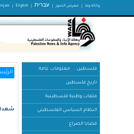
עברית
وكالة وفا
معرض الصور
English
ançais
فلسطين ... معلومات عامة
الرئيس
تاريخ فلسطين
ملفات وطنية فلسطينية
شهداء ا
النظام السياسي الفلسطيني
قضايا الصراع