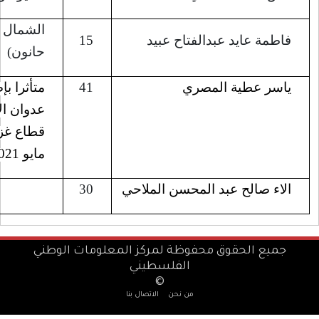
الشمال (بيت
8/7/2022
15
حانون)
41
متأثرا بإصابته خلال
1/6/2022
عدوان الاحتلال على
قطاع غزة في أيار/
مايو 2021
30
معلومات الوطني