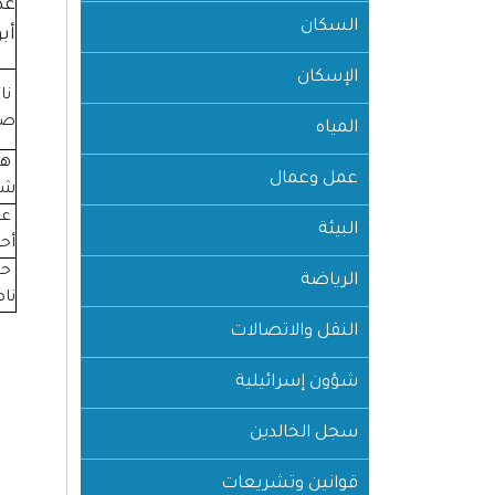
عط
السكان
أب
الإسكان
نا
صل
المياه
هاد
عمل وعمال
شم
عب
البيئة
أحم
حس
الرياضة
نا
النقل والاتصالات
شؤون إسرائيلية
سجل الخالدين
قوانين وتشريعات