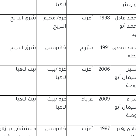
 زعيتر
لاهيا
مد عادل
1998
أعزب
غزة/ مخيم
شرق البريج
مد أبو
البريج
يد
مد مجدي
1991
متزوج
خانيونس
شرق البريج
طة
سين
2006
أعزب
غزة /بيت
بيت لاهيا
يمان أبو
لاهيا
صة
راء
2009
عزباء
غزة /بيت
بيت لاهيا
يمان أبو
لاهيا
صة
دي زهير
1987
أعزب
خانيونس
مستشفى برازلاي 