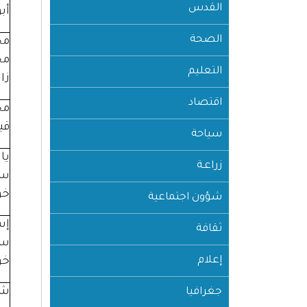
القدس
أبو
الصحة
مح
مح
التعليم
زا
اقتصاد
مح
قي
سياحة
يا
زراعـة
سل
خو
شؤون اجتماعية
إس
ثقافة
سل
إعلام
خو
شا
جغرافيا