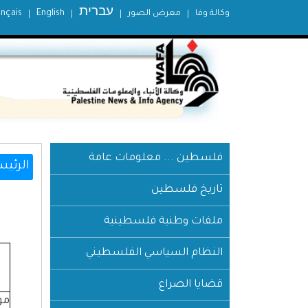
עברית
وكالة وفا
معرض الصور
English
ançais
فلسطين ... معلومات عامة
الرئيس
تاريخ فلسطين
ملفات وطنية فلسطينية
النظام السياسي الفلسطيني
قضايا الصراع
مو