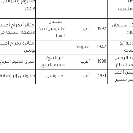
ا
صاروخ إسرائيلي 
وشقرة
2003
الشمال
ئل سليمان
متأثراً بجراحٍ أص
1997
أعزب
خانيونس/ بيت
اح
منطقة السيفا في /5/2015
لاهيا
ية أبو
1947
متزوجة
الة
يونس
د الرحمن
دير البلح/
1998
أعزب
شرق مخيم البريج
د الدباغ
مخيم البريج
ن أحمد
1971
أعزب
خانيونس
خانيونس إثر إصابة 
صر خضير