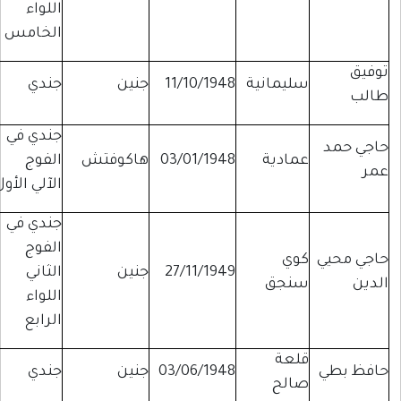
اللواء
الخامس
توفيق
سليمانية
11/10/1948
جنين
جندي
طالب
جندي في
حاجي حمد
عمادية
03/01/1948
هاكوفتش
الفوج
عمر
الآلي الأول
جندي في
الفوج
حاجي محيي
كوي
27/11/1949
جنين
الثاني
الدين
سنجق
اللواء
الرابع
قلعة
حافظ بطي
03/06/1948
جنين
جندي
صالح