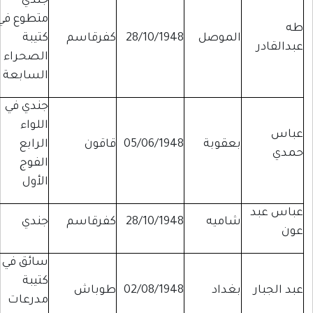
جندي
متطوع في
طه
الموصل
28/10/1948
كفرقاسم
كتيبة
عبدالقادر
الصحراء
السابعة
جندي في
اللواء
عباس
بعقوبة
05/06/1948
قاقون
الرابع
حمدي
الفوج
الأول
عباس عبد
شاميه
28/10/1948
كفرقاسم
جندي
عون
سائق في
كتيبة
عبد الجبار
بغداد
02/08/1948
طوباش
مدرعات