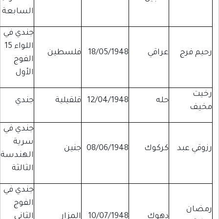
السابعة
جندي في
اللواء 15
رحيم فرج
عراقي
18/05/1948
فلسطين
الفوج
الأول
رخيت
حله
12/04/1948
قلقيلية
جندي
مخيف
جندي في
سرية
رزوقي عبد
كركوك
08/06/1948
جنين
الهندسة
الثالثة
جندي في
الفوج
رمضان
دهوك
10/07/1948
المزار
الثاني