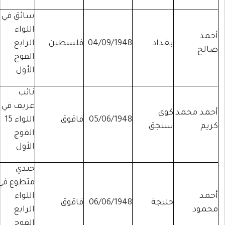
سائق في
اللواء
أحمد
بغداد
04/09/1948
فلسطين
الرابع
صالح
الفوج
الأول
نائب
عريف في
أحمد محمد
كوي
05/06/1948
قاقوق
اللواء 15
كريم
سنجق
الفوج
الأول
جندي
متطوع في
أحمد
اللواء
حليجة
06/06/1948
قاقوق
محمود
الرابع
الفوج