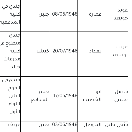
جندي في
عويد
عمارة
08/06/1948
جنين
كتيبة
جويعد
المدفعية
جندي
متطوع في
غريب
بغداد
20/07/1948
كيشر
كتيبة
يوسف
مدرعات
خالد
جندي في
الفوج
فاضل
ابو
جسر
17/05/1948
الثاني
عيسى
الخصيب
المجامع
اللواء
الأول
فتحي خليل
الموصل
03/06/1948
جنين
عريف