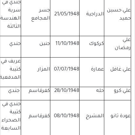
جندي في
علي حسين
جسر
سرية
الدراجية
21/05/1948
حميد
المجامع
الهندسة
الثالثة
علي
كركوك
11/10/1948
جنين
جندي
رمضان
عريف في
علي غافل
عمارة
07/07/1948
المزار
كتيبة
المدفعية
علي كرو
حله
28/10/1948
كفرقاسم
جندي
جندي في
كتيبة
عودة ثانو
المشرح
08/10/1948
كفرقاسم
الصحراء
السابعة