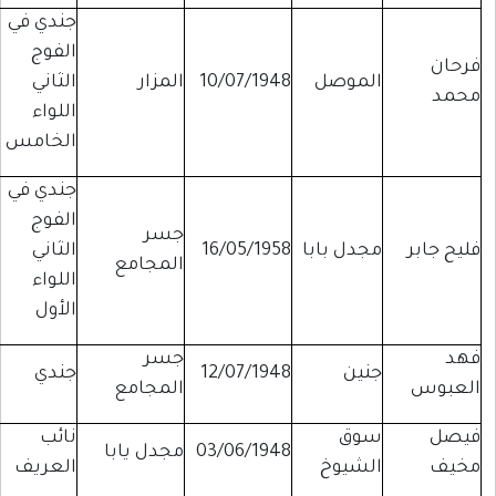
جندي في
الفوج
فرحان
الموصل
10/07/1948
المزار
الثاني
محمد
اللواء
الخامس
جندي في
الفوج
جسر
فليح جابر
مجدل بابا
16/05/1958
الثاني
المجامع
اللواء
الأول
فهد
جسر
جنين
12/07/1948
جندي
العبوس
المجامع
فيصل
سوق
نائب
03/06/1948
مجدل يابا
مخيف
الشيوخ
العريف