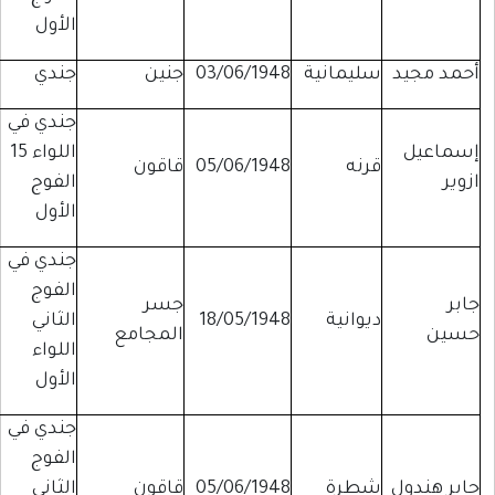
الأول
أحمد مجيد
سليمانية
03/06/1948
جنين
جندي
جندي في
إسماعيل
اللواء 15
قرنه
05/06/1948
قاقون
ازوير
الفوج
الأول
جندي في
الفوج
جابر
جسر
ديوانية
18/05/1948
الثاني
حسين
المجامع
اللواء
الأول
جندي في
الفوج
جابر هندول
شطرة
05/06/1948
قاقون
الثاني