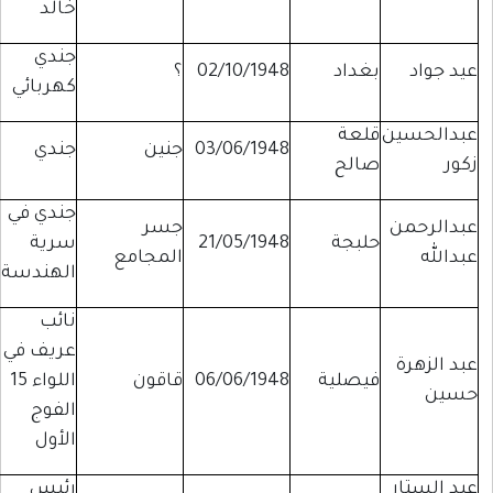
خالد
جندي
عيد جواد
بغداد
02/10/1948
؟
كهربائي
عبدالحسين
قلعة
03/06/1948
جنين
جندي
زكور
صالح
جندي في
عبدالرحمن
جسر
حلبجة
21/05/1948
سرية
عبدالله
المجامع
الهندسة
نائب
عريف في
عبد الزهرة
فيصلية
06/06/1948
قاقون
اللواء 15
حسين
الفوج
الأول
عبد الستار
رئيس