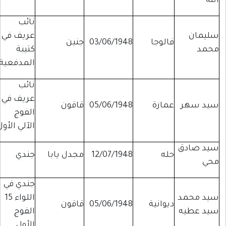
الله
نائب
سليمان
عريف في
فالوجا
03/06/1948
جنين
محمد
كتيبة
المدفعية
نائب
عريف في
سيد سهر
عمارة
05/06/1948
قاقون
الفوج
الآلي الأول
سيد صادق
حله
12/07/1948
مجدل يابا
جندي
محي
جندي في
سيد محمد
اللواء 15
ديوانية
05/06/1948
قاقون
سيد عطيه
الفوج
الأول