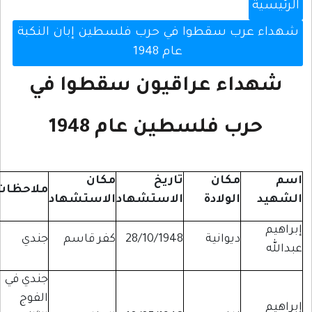
الرئيسية
شهداء عرب سقطوا في حرب فلسطين إبان النكبة
عام 1948
شهداء عراقيون سقطوا في
حرب فلسطين عام 1948
اسم
مكان
تاريخ
مكان
ملاحظات
الشهيد
الولادة
الاستشهاد
الاستشهاد
إبراهيم
ديوانية
28/10/1948
كفر قاسم
جندي
عبدالله
جندي في
الفوج
إبراهيم