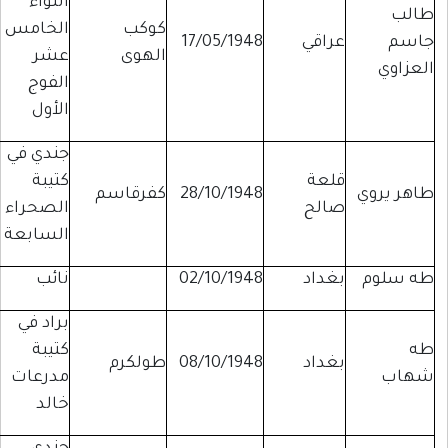
اللواء
طالب
كوكب
الخامس
جاسم
عراقي
17/05/1948
الهوى
عشر
العزاوي
الفوج
الأول
جندي في
قلعة
كتيبة
طاهر يروي
28/10/1948
كفرقاسم
صالح
الصحراء
السابعة
طه سلوم
بغداد
02/10/1948
نائب
براد في
طه
كتيبة
بغداد
08/10/1948
طولكرم
شهاب
مدرعات
خالد