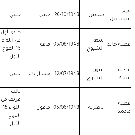
عزيز
مندس
26/10/1948
جنين
جندي
اسماعيل
جندي أول
سوق
في اللواء
عطيه جايد
05/06/1948
قاقون
الشيوخ
15 الفوج
الأول
عطية
سوق
12/07/1948
مجدل يابا
جندي
عسكر
الشيوخ
نائب
عريف في
عطيه
ناصرية
05/06/1948
قاقون
اللواء 15
محمد
الفوج
الأول