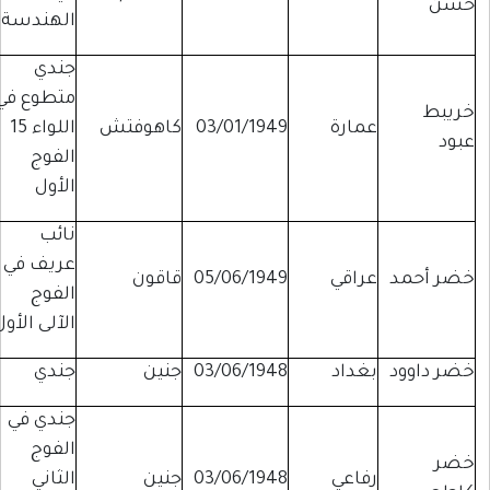
حسن
الهندسة
جندي
متطوع في
خريبط
عمارة
03/01/1949
كاهوفتش
اللواء 15
عبود
الفوج
الأول
نائب
عريف في
خضر أحمد
عراقي
05/06/1949
قاقون
الفوج
الآلى الأول
خضر داوود
بغداد
03/06/1948
جنين
جندي
جندي في
الفوج
خضر
رفاعي
03/06/1948
جنين
الثاني