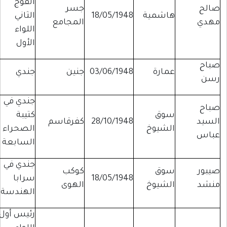
الفوج
صالح
جسر
هاشمية
18/05/1948
الثاني
مهدي
المجامع
اللواء
الأول
صباح
عمارة
03/06/1948
جنين
جندي
رسن
جندي في
صباح
سوق
كتيبة
السيد
28/10/1948
كفرقاسم
الشيوخ
الصحراء
عباس
السابعة
جندي في
صيبور
سوق
كوكب
18/05/1948
سرابا
منشد
الشيوخ
الهوى
الهندسة
رئيس أول