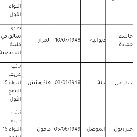
اللواء
الأول
جندي
جاسم
سائق في
ديوانية
10/07/1948
المزار
حمادة
كتيبة
المدفعية
نائب
عريف
جبار علي
حلة
03/01/1948
هاكوفتش
اللواء 15
الفوج
الأول
نائب
عريف
جبر زبون
الموصل
05/06/1949
قاقون
اللواء 15