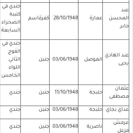
جندي في
عبد
كتيبة
المحسن
عمارة
28/10/1948
كفرقاسم
الصحراء
جابر
السابعة
جندي في
الفوج
عبد الهادي
الموصل
03/06/1948
جنين
الثاني
يحيى
اللواء
الخامس
عثمان
حلبجة
11/10/1948
جنين
جندي
مصطفى
عداي بجاي
حلبجة
03/06/1948
جنين
جندي
عرمش
ناصرية
03/06/1948
جنين
جندي
مزعل