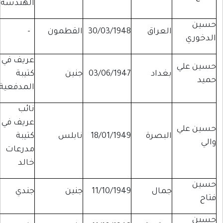
الهندسة
حسين
العراق
30/03/1948
القطمون
-
الدخوري
عريف في
حسين علي
بغداد
03/06/1947
جنين
كتيبة
حميد
المدفعية
نائب
عريف في
حسين علي
البصرة
18/01/1949
نابلس
كتيبة
والي
مدرعات
خالد
حسين
جمال
11/10/1949
جنين
جندي
فتاح
حسين