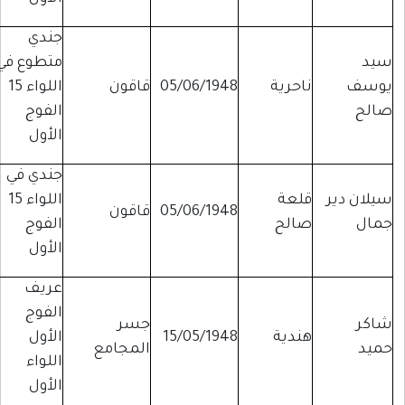
جندي
سيد
متطوع في
يوسف
ناحرية
05/06/1948
قاقون
اللواء 15
صالح
الفوج
الأول
جندي في
سيلان دير
قلعة
اللواء 15
05/06/1948
قاقون
جمال
صالح
الفوج
الأول
عريف
الفوج
شاكر
جسر
هندية
15/05/1948
الأول
حميد
المجامع
اللواء
الأول