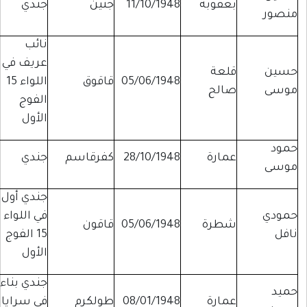
بعقوبة
11/10/1948
جنين
جندي
منصور
نائب
عريف في
حسين
قلعة
05/06/1948
قاقوق
اللواء 15
موسى
صالح
الفوج
الأول
حمود
عمارة
28/10/1948
كفرقاسم
جندي
موسى
جندي أول
حمودي
في اللواء
شطرة
05/06/1948
قاقون
نافل
15 الفوج
الأول
جندي بناء
حميد
عمارة
08/01/1948
طولكرم
في سرايا