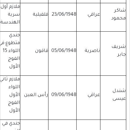
ملازم أول
شاكر
عراقي
23/06/1948
قلقيلية
سرية
محمود
الهندسة
جندي
متطوع في
شريف
ناصرية
05/06/1948
قاقون
اللواء 15
جابر
الفوج
الأول
ملازم ثاني
اللواء
شندل
عراقي
09/06/1948
رأس العين
الأول
عيسى
الفوج
الأول
جندي في