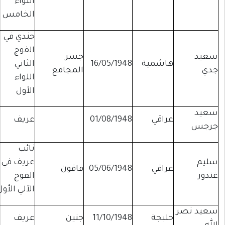
اللواء
الخامس
جندي في
الفوج
سعيد
جسر
هاشمية
16/05/1948
الثاني
جدي
المجامع
اللواء
الأول
سعيد
عراقي
01/08/1948
عريف
جرجس
نائب
سليم
عريف في
عراقي
05/06/1948
قاقون
غندور
الفوج
الآلي الأول
سعيد نصر
حلبجة
11/10/1948
جنين
عريف