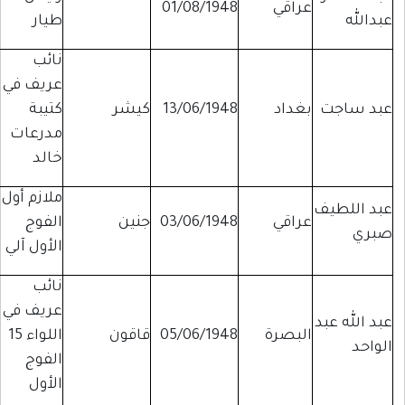
عراقي
01/08/1948
عبدالله
طيار
نائب
عريف في
عبد ساجت
بغداد
13/06/1948
كيشر
كتيبة
مدرعات
خالد
ملازم أول
عبد اللطيف
عراقي
03/06/1948
جنين
الفوج
صبري
الأول آلي
نائب
عريف في
عبد الله عبد
البصرة
05/06/1948
قاقون
اللواء 15
الواحد
الفوج
الأول