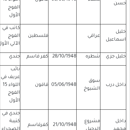
حسن
الفوج
الأول
كاتب في
خليل
عراقي
فلسطين
الفوج
اسماعيل
الآلي الأول
خليل جزي
شطره
28/10/1948
كفر قاسم
جندي
نائب
عريف في
سوق
داخل درب
05/06/1948
قاقون
اللواء 15
الشيوخ
الفوج
الأول
جندي في
داخل
مشروع
كتيبة
21/10/1948
كفرقاسم
محمد
الدجيل
الصحراء