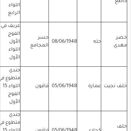
كاطع
اللواء
الرابع
عريف في
الفوج
خضر
جسر
حله
08/06/1948
الأول
مهدي
المجامع
اللواء
الأول
جندي
متطوع في
خلف نجيت
عمارة
05/06/1948
قاقون
اللواء 15
الفوج
الأول
جندي
متطوع في
خلف
كحلاء
05/06/1948
قاقون
اللواء 15