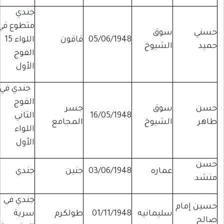
جندي
متطوع في
حسني
سوق
05/06/1948
قاقون
اللواء 15
حميد
الشيوخ
الفوج
الأول
جندي في
الفوج
حسن
سوق
جسر
16/05/1948
الثاني
طاهر
الشيوخ
المجامع
اللواء
الأول
حسن
عماره
03/06/1948
جنين
جندي
منشد
جندي في
حسين إمام
سليمانيه
01/11/1948
طولكرم
سرية
صالح