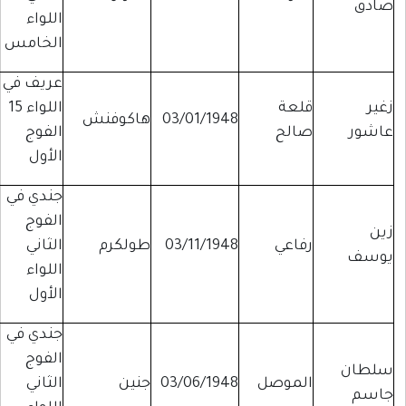
صادق
اللواء
الخامس
عريف في
زغير
قلعة
اللواء 15
03/01/1948
هاكوفنش
عاشور
صالح
الفوج
الأول
جندي في
الفوج
زين
رفاعي
03/11/1948
طولكرم
الثاني
يوسف
اللواء
الأول
جندي في
الفوج
سلطان
الموصل
03/06/1948
جنين
الثاني
جاسم