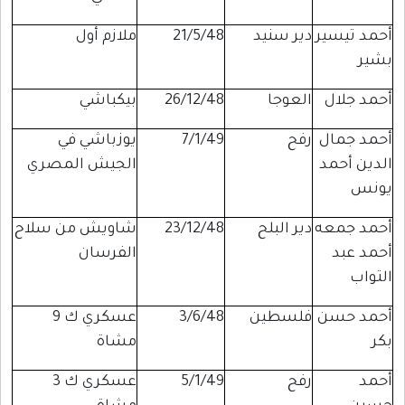
أحمد تيسير
دير سنيد
21/5/48
ملازم أول
بشير
أحمد جلال
العوجا
26/12/48
بيكباشي
أحمد جمال
رفح
7/1/49
يوزباشي في
الدين أحمد
الجيش المصري
يونس
أحمد جمعه
دير البلح
23/12/48
شاويش من سلاح
أحمد عبد
الفرسان
التواب
أحمد حسن
فلسطين
3/6/48
عسكري ك 9
بكر
مشاة
أحمد
رفح
5/1/49
عسكري ك 3