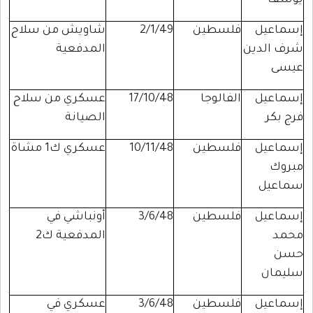
يوسف
إسماعيل
فلسطين
2/1/49
شاويش من سلاح
شرف الدين
المدفعية
عيسى
إسماعيل
الفالوجا
17/10/48
عسكري من سلاح
فرج بكر
الصيانة
إسماعيل
فلسطين
10/11/48
عسكري ك1 مشاة
مبروك
سماعيل
إسماعيل
فلسطين
3/6/48
أونباشي في
محمد
المدفعية ك2
حسن
سليمان
إسماعيل
فلسطين
3/6/48
عسكري في