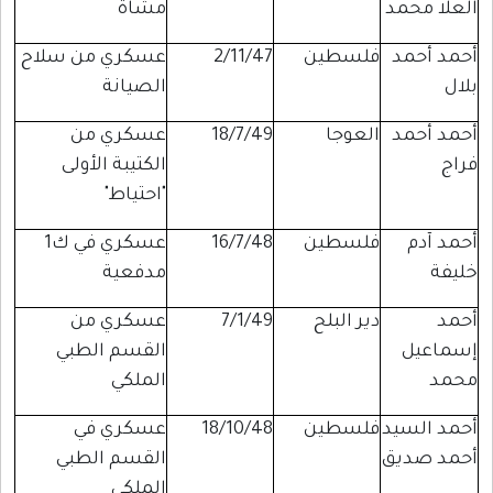
العلا محمد
مشاة
أحمد أحمد
فلسطين
2/11/47
عسكري من سلاح
بلال
الصيانة
أحمد أحمد
العوجا
18/7/49
عسكري من
فراج
الكتيبة الأولى
"احتياط"
أحمد آدم
فلسطين
16/7/48
عسكري في ك1
خليفة
مدفعية
أحمد
دير البلح
7/1/49
عسكري من
إسماعيل
القسم الطبي
محمد
الملكي
أحمد السيد
فلسطين
18/10/48
عسكري في
أحمد صديق
القسم الطبي
الملكي