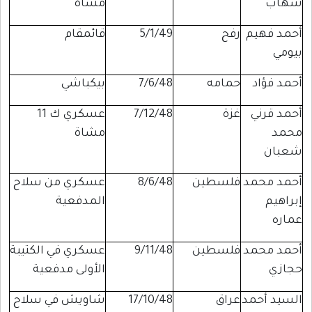
شهاب
مشاة
أحمد فهيم
رفح
5/1/49
قائمقام
بيومي
أحمد فؤاد
حمامه
7/6/48
بيكباشي
أحمد قرني
غزة
7/12/48
عسكري ك 11
محمد
مشاة
شعبان
أحمد محمد
فلسطين
8/6/48
عسكري من سلاح
إبراهيم
المدفعية
عماره
أحمد محمد
فلسطين
9/11/48
عسكري في الكتيبة
حجازي
الأولى مدفعية
السيد أحمد
عراق
17/10/48
شاويش في سلاح