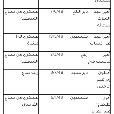
سليمان
أمين عبد
دير البلح
7/6/48
عسكري من سلاح
الملاك
المدفعية
شحاته
أمين عبد
فلسطين
19/5/48
عسكري ك 1
علي كساب
مشاة
أمين
رفح
2/3/49
عسكري من سلاح
محسب فرج
المدفعية
أنطون
دير سنيد
8/7/48
رتبة صاغ
إبراهيم
جرجس
أنور
فلسطين
6/1/49
عسكري من سلاح
طنطاوي
الفرسان
عبد العزيز