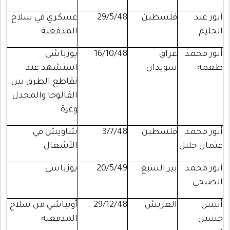
أنور عبد
فلسطين
29/5/48
عسكري في سلاح
الحليم
المدفعية
أنور محمد
عراق
16/10/48
يوزباشي
طعمة
سويدان
استشهد عند
تقاطع الطرق بين
الفالوجا والمجدل
وغزة
أنور محمد
فلسطين
3/7/48
شاويش في
عثمان خليل
الأشغال
أنور محمد
بير السبع
20/5/49
يوزباشي
الصبحي
أنيس
العريش
29/12/48
أونباشي من سلاح
حسين
المدفعية