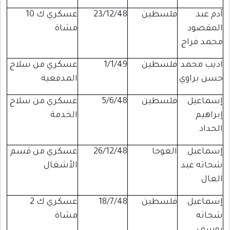
آدم عبد
فلسطين
23/12/48
عسكري ك 10
المقصود
مشاة
محمد فراج
اديب محمد
فلسطين
1/1/49
عسكري من سلاح
حسن براوي
المدفعية
إسماعيل
فلسطين
5/6/48
عسكري من سلاح
إبراهيم
الخدمة
الحداد
إسماعيل
العوجا
26/12/48
عسكري من قسم
شحاته عبد
الأشغال
العال
إسماعيل
فلسطين
18/7/48
عسكري ك 2
شحاته
مشاة