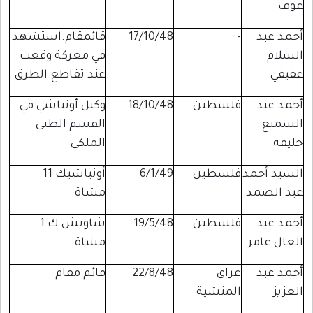
عوف
أحمد عبد
-
17/10/48
قائمقام.استشهد
السلام
في معركة وقعت
عفيفي
عند تقاطع الطرق
أحمد عبد
فلسطين
18/10/48
وكيل أونباشي في
السميع
القسم الطبي
خليفه
الملكي
السيد أحمد
فلسطين
6/1/49
أونباشيك 11
عبد الصمد
مشاة
أحمد عبد
فلسطين
19/5/48
شاويش ك 1
العال عامر
مشاة
أحمد عبد
عراق
22/8/48
قائم مقام
العزيز
المنشية