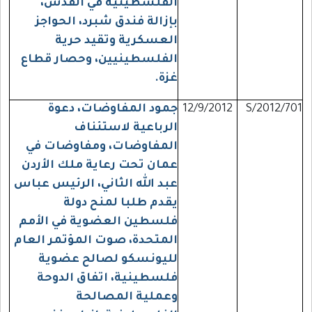
الفلسطينية في القدس،
بإزالة فندق شبرد، الحواجز
العسكرية وتقيد حرية
الفلسطينيين، وحصار قطاع
غزة.
S/2012/701
12/9/2012
جمود المفاوضات، دعوة
الرباعية لاستئناف
المفاوضات، ومفاوضات في
عمان تحت رعاية ملك الأردن
عبد الله الثاني، الرئيس عباس
يقدم طلبا لمنح دولة
فلسطين العضوية في الأمم
المتحدة، صوت المؤتمر العام
لليونسكو لصالح عضوية
فلسطينية، اتفاق الدوحة
وعملية المصالحة