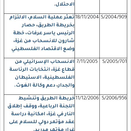
الاحتلال.
S/2004/909
18/11/2004
تعثر عملية السلام، الالتزام
بخريطة الطريق، حصار
الرئيس ياسر عرفات، خطة
شارون للانسحاب من غزة،
وضع الاقتصاد الفلسطيني
S/2005/701
7/11/2005
الانسحاب الإسرائيلي من
قطاع غزة، انتخابات الرئاسة
الفلسطينية، الاستيطان
والجدار، دعم وكالة الغوث.
S/2006/956
11/12/2006
خريطة الطريق وتنشيط
اللجنة الرباعية، ووقف إطلاق
النار في غزة، امكانية دراسة
عقد مؤتمر دولي للسلام على
غرار مؤتمر مدريد.