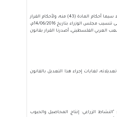
استناداً لأحكام القانون الأساسي المعدل لسنة 2003م وتعديلاته، لا سيما أحكام المادة (43) منه، ولأحكام القرار
بقانون رقم (8) لسنة 2011م، بشأن ضريبة الدخل وتعديلاته، وبناءً على تنسيب مجلس الوزراء بتاريخ 14/06/2016م،
عب العربي الفلسطيني، أصدرنا القرار بقانون
201م، بشأن ضريبة الدخل وتعديلاته، لغايات إجراء هذا التعديل بالقانون
ف التالي: "النشاط الزراعي: إنتاج المحاصيل والحبوب