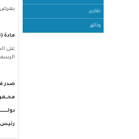
يعرض ه
تقارير
وثائق
مادة (6)
على ال
الرسمي
صدر في مدينة رام
محــمود 
دولـــــــ
رئيس ا