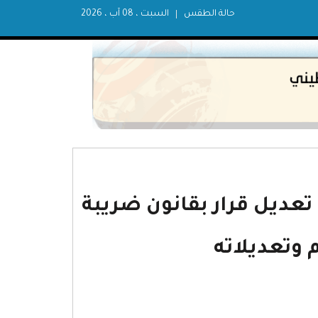
حالة الطقس
السبت ، 08 آب ، 2026
م (14) لسنة 2016م بشأن تعديل قرار بقانون ضريبة