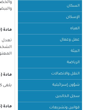
والخضرا
السكان
والبيض
الإسكان
المياه
مادة (3)
عمل وعمال
البيئة
المعنوي
الرياضة
النقل والاتصالات
مادة (4)
شؤون إسرائيلية
يلغى كل
سجل الخالدين
مادة (5)
قوانين وتشريعات