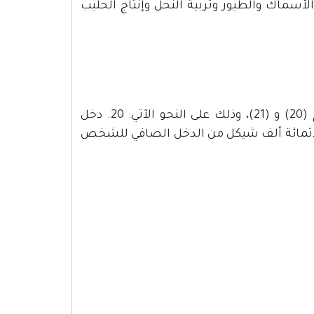
الأسماك والطيور وتربية النحل وإنتاج الحليب
تعدل المادة (7) من القانون الأصلي، بإضافة فقرتين تحملان الرقم (20) و (21)، وذلك على النحو الآتي: 20. دخل
طبيعي المتأتي من النشاط الزراعي. 21. أول (300.000) ثلاثمائة ألف شيكل من الدخل الصافي للشخص