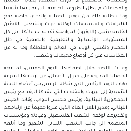
ومنظماته للاضطلاع في دورها المتعلق برعاية اللاجئين
والمخيمات في ظل الظروف الصعبة التي يمر بها شعبنا
وما يتطلبه ذلك من توفير الحماية والدعم، خاصة دفع
الالتزامات والمستحقات لوكالة غوث وتشغيل اللاجئين
الفلسطينيين (الاونروا) لمواصلة تقديم خدماتها على كل
المستويات الإنسانية والتعليمية والصحية في ظل
الحصار وتفشي الوباء في العالم والمنطقة وما له من
انعكاسات على كل أوضاع مخيماتنا وشعبنا.
وعبرت اللجنة خلال اجتماعها، اليوم الخميس، لمتابعة
القضايا المدرجة على جدول الأعمال، عن ارتياحها لسرعة
ذهاب الوفد الرئاسي الذي شكله الرئيس من أعضاء اللجنة
التنفيذية إلى بيروت واللقاءات التي عقدها الوفد مع رئيس
الجمهورية اللبنانية، ورئيس مجلس النواب، وقائد الجيش
اللبناني، ومدير الأمن العام الذين عبروا جميعاً عن ارتياحهم
وتقديرهم لوقفه الشعب الفلسطيني وقيادته ومؤسسات
المنظمة الى جانب الشعب اللبناني الشقيق وما أبلغه