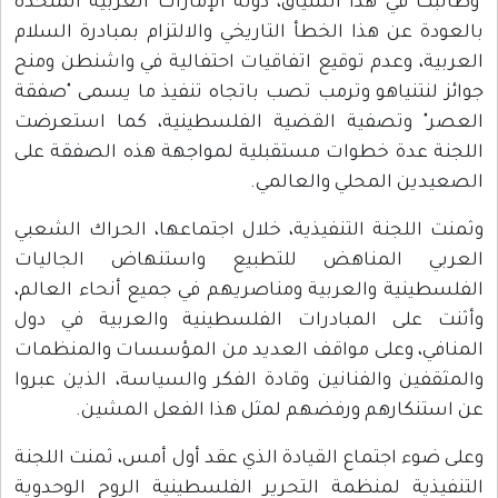
وطالبت في هذا السياق، دولة الإمارات العربية المتحدة
بالعودة عن هذا الخطأ التاريخي والالتزام بمبادرة السلام
العربية، وعدم توقيع اتفاقيات احتفالية في واشنطن ومنح
جوائز لنتنياهو وترمب تصب باتجاه تنفيذ ما يسمى "صفقة
العصر" وتصفية القضية الفلسطينية، كما استعرضت
اللجنة عدة خطوات مستقبلية لمواجهة هذه الصفقة على
الصعيدين المحلي والعالمي.
وثمنت اللجنة التنفيذية، خلال اجتماعها، الحراك الشعبي
العربي المناهض للتطبيع واستنهاض الجاليات
الفلسطينية والعربية ومناصريهم في جميع أنحاء العالم،
وأثنت على المبادرات الفلسطينية والعربية في دول
المنافي، وعلى مواقف العديد من المؤسسات والمنظمات
والمثقفين والفنانين وقادة الفكر والسياسة، الذين عبروا
عن استنكارهم ورفضهم لمثل هذا الفعل المشين.
وعلى ضوء اجتماع القيادة الذي عقد أول أمس، ثمنت اللجنة
التنفيذية لمنظمة التحرير الفلسطينية الروح الوحدوية