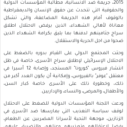
2015، جريمة ضد الانسانية، مطالبة المؤسسات الدولية
والحقوقية التي تتحدث عن حقوق الإنسان والديمقراطية
بالوقوف أمام هذه الجريمة المضاعفة، والتي تشكل
معاناة لأهالي الشهداء، الذين يرفض الاحتلال اطلاق
سراح جثامينهم لدفنها بما يليق بكرامة الشهداء الذين
ضحوا من اجل الحرية والاستقلال.
وحثت المجتمع الدولي على القيام بدوره بالضغط على
الاحتلال الإسرائيلي لإطلاق سراح الأسرى، خاصة في ظل
انتشار فيروس "كورونا" المستجد، وإصابة 12 أسيرا في
معتقل "عوفر" بالفيروس، وإمكانية أن يكون العدد أكبر من
ذلك، وخطورة ذلك على الأسرى خاصة كبار السن،
والأطفال، والمرضى، والنساء، والإداريين.
ودعت اللجنة المؤسسات الدولية للضغط على الاحتلال
لوقف سياسة التعذيب التي يمارسها ضد الأسرى في
الزنازين، موجهة التحية لأسرانا المضربين عن الطعام،
رفضا لاعتقالهم وتعذيبهم وعزلهم، والتضييق عليهم،