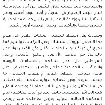
الوفد للقادة اللبنانين بوضع كافة الإمكانات المادية
والسياسية تحت تصرف لبنان الشقيق من أجل تجاوز محنة
لبنان نتيجة الإنفجار في المرفأ، وتأكيد الوفد أهمية ودعم
استقرار لبنان، وإعادة الإعمار ليبقى لبنان كما عهدناه منارة
للشرق جميعاً والتأكيد على وحدته الوطنية أرضاً وشعباً.
وشددت على رفضها لاستمرار عمليات الهدم التي يقوم
بها الاحتلال للبيوت والمنشآت وحتى البركسات والخيم كما
يجري في قرية سوسيا جنوب الخليل وفي القدس والاغوار
بالتزامن مع تجريف الأراضي واقتلاع الأشجار وإجبار
المواطنين عل هدم منازلهم والاقتحامات اليومية
والاعتقالات الجماعية واحتجاز جثامين الشهداء في اطار
فرض سياسة التطهير العرقي والعقاب الجماعي، ما
يتطلب سرعة توفير الحماية الدولية لشعبنا امام تصاعد
جرائم الاحتلال وتسريع كل آليات معاقبتة ومحاكمتة على
هذه الجرائم المستمرة، خاصة تسريع آليات محاكمته امام
المحكمة الجنائية الدولية وفرض مقاطعة عليه ورفض