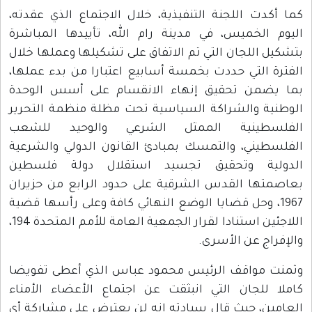
كما أكدت اللجنة التنفيذية، خلال الاجتماع الذي عقدته،
اليوم الخميس، في مدينة رام الله، تأييدها المباشرة
بتشكيل اللجان التي تم الاتفاق على تشكيلها وعملها خلال
الفترة التي حددت بخمسة أسابيع اعتبارا من بدء عملها،
بما يضمن تحقيق إنهاء الانقسام على أسس الوحدة
الوطنية والشراكة السياسية تحت مظلة منظمة التحرير
الفلسطينية الممثل الشرعي والوحيد للشعب
الفلسطيني، والتمسك بمبادئ القانون الدولي والشرعية
الدولية وتحقيق تجسيد استقلال دولة فلسطين
بعاصمتها القدس الشرقية على حدود الرابع من حزيران
1967، وحل قضايا الوضع النهائي كافة وعلى رأسها قضية
اللاجئين استنادا لقرار الجمعية العامة للأمم المتحدة 194،
والإفراج عن الأسرى.
وثمنت مواقف الرئيس محمود عباس الذي أعطى تفويضا
كاملا للجان التي انبثقت عن اجتماع الأعضاء الأمناء
العامين، حيث قال سيادته إنه لن يعترض على مشاركة أي