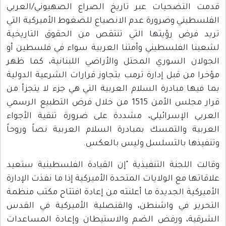
قدمت التضحيات عبر تاريخ الصراع الصهيوني/العربي
الفلسطيني وضرورة عدم الانصياع للضغوط الأميركية التي
تريد فرض رؤيتها التي تنتقص من الحقوق التاريخية
لشعبنا الفلسطيني وأمتنا العربية سواء في فلسطين أو
الجولان السوري المحتل والأراضي اللبنانية، كما ظهر
مؤخرا من قبل إدارة ترمب بتجاوز قرارات الشرعية الدولية
بما فيها مبادرة السلام العربية التي هي جزء لا يتجزأ من
قرار مجلس الأمن 1515 من خلال فرض التطبيع الرسمي
العربي الإسرائيلي، مشددة على ضرورة تنقية الأجواء
العربية والتمسك بمبادرة السلام العربية نصاً وروحاً
وتنفيذها بالتسلسل وليس بالعكس.
وقالت اللجنة التنفيذية "إن القيادة الفلسطينية ستعيد
علاقاتها مع الولايات المتحدة الأميركية إذا ما نفذت الإدارة
الأميركية الجديدة ما أعلنته من إعادة افتتاح مكتب منظمة
التحرير في واشنطن، والقنصلية الأميركية في القدس
الشرقية، ورفض الضم والاستيطان وإعادة المساعدات