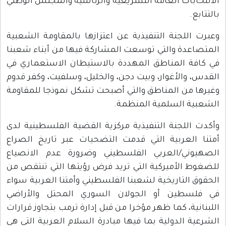
الانتخابات العامة التشريعية والرئاسية والمجلس الوطني
بالتتابع.
وعبرت اللجنة التنفيذية عن اعتزازها بالمقاومة الشعبية
المتصاعدة والتي توسعت المشاركة فيها من أبناء شعبنا
في كافة المناطق المهددة بالاستيطان الاستعماري في
القدس، والأغوار، وبيت دجن، والخليل، وسلفيت، وكفر قدوم
وغيرها من المناطق والتي أصبحت تشكل نموذجا للمقاومة
الشعبية السلمية المنظمة.
وأكدت اللجنة التنفيذية مركزية القضية الفلسطينية لدى
أمتنا العربية التي قدمت التضحيات عبر تاريخ الصراع
الصهيوني/العربي الفلسطيني وضرورة عدم الانصياع
للضغوط الأميركية التي تريد فرض رؤيتها التي تنتقص من
الحقوق التاريخية لشعبنا الفلسطيني وأمتنا العربية سواء
في فلسطين أو الجولان السوري المحتل والأراضي
اللبنانية، كما ظهر مؤخرا من قبل إدارة ترمب بتجاوز قرارات
الشرعية الدولية بما فيها مبادرة السلام العربية التي هي