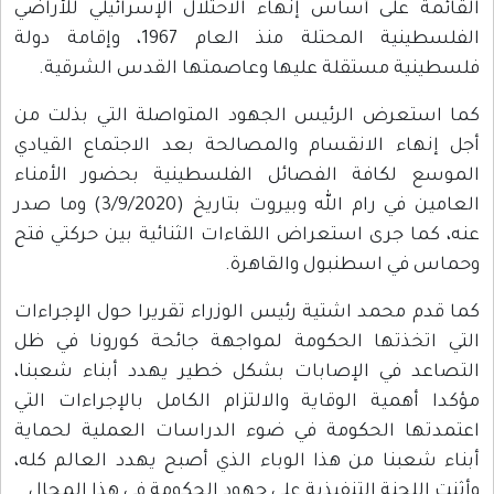
القائمة على أساس إنهاء الاحتلال الإسرائيلي للأراضي
الفلسطينية المحتلة منذ العام 1967، وإقامة دولة
فلسطينية مستقلة عليها وعاصمتها القدس الشرقية.
كما استعرض الرئيس الجهود المتواصلة التي بذلت من
أجل إنهاء الانقسام والمصالحة بعد الاجتماع القيادي
الموسع لكافة الفصائل الفلسطينية بحضور الأمناء
العامين في رام الله وبيروت بتاريخ (3/9/2020) وما صدر
عنه، كما جرى استعراض اللقاءات الثنائية بين حركتي فتح
وحماس في اسطنبول والقاهرة.
كما قدم محمد اشتية رئيس الوزراء تقريرا حول الإجراءات
التي اتخذتها الحكومة لمواجهة جائحة كورونا في ظل
التصاعد في الإصابات بشكل خطير يهدد أبناء شعبنا،
مؤكدا أهمية الوقاية والالتزام الكامل بالإجراءات التي
اعتمدتها الحكومة في ضوء الدراسات العملية لحماية
أبناء شعبنا من هذا الوباء الذي أصبح يهدد العالم كله،
وأثنت اللجنة التنفيذية على جهود الحكومة في هذا المجال.