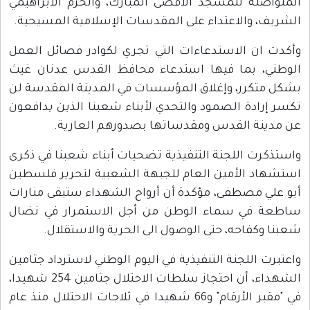
المتواصلة للمسجد الأقصى المبارك، والحرم الابراهيمي
الشريف، والاعتداء على المقدسات الإسلامية المسيحية.
وأكدت ان الاستدعاءات التي تجري لكوادر فصائل العمل
الوطني، بما فيها استدعاء محافظ القدس عدنان غيث
بشكل متكرر، وإغلاق المؤسسات في المدينة المقدسة لن
تكسر إرادة الصمود والتحدي لأبناء شعبنا الذين يدافعون
عن مدينة القدس ومقدساتها بصدورهم العارية.
واستذكرت اللجنة التنفيذية تضحيات أبناء شعبنا في ذكرى
استشهاد الأمين العام للجبهة الشعبية لتحرير فلسطين
أبو علي مصطفى، مؤكدة أن أرواح الشهداء ستبقى منارات
ساطعة في سماء الوطن من أجل الاستمرار في نضال
شعبنا وكفاحه، حتى الوصول الى الحرية والاستقلال.
واعتبرت اللجنة التنفيذية في اليوم الوطني لاسترداد جثامين
الشهداء، أن احتجاز سلطات الاحتلال جثامين 254 شهيدا،
في "مقبر الأرقام" و66 شهيدا في ثلاجات الاحتلال منذ عام