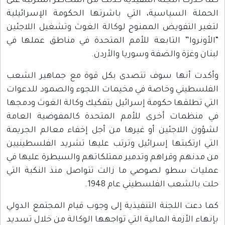
كما حذرت اللجنة التنفيذية كذلك من المخاطر المترتبة على
الحملة السياسية، التي باشرتها الحكومة الإسرائيلية
لتغير التفويض الممنوح لوكالة الغوث وتشغيل اللاجئين
“الأونروا” التابعة للأمم المتحدة في مناطق عملها في
لبنان وغزة والضفة وسوريا والأردن.
وأكدت أنها سوف تتصدى بكل قوة مع جماهير الشعب
الفلسطيني وخاصة في مخيمات اللجوء والصمود للدعوات
التي تطلقها حكومة إسرائيل بتفكيك وكالة الغوث ودمجها
في منظمات أخرى للأمم المتحدة كالمفوضية العامة
لشؤون اللاجئين أو غيرها من أجل إخفاء معالم الجريمة
التي ارتكبتها إسرائيل وترتب عليها تشريد الفلسطينيين
من مدنهم وقراهم وتدمير ممتلكاتهم والسيطرة عليها في
عمليات سطو لصوصي ما زالت تتواصل منذ النكبة التي
حلت بالشعب الفلسطيني عام 1948.
كما دعت اللجنة التنفيذية إلى وجوب قيام المجتمع الدولي
بإنهاء الأزمة المالية التي تواجهها الوكالة من خلال تسديد