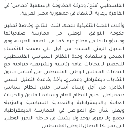
الفلسطيني "فتح"، وحركة المقاومة الإسلامية "حماس" في
القاهرة برعاية الأشقاء في جمهورية مصر العربية.
وأكدت اللجنة التنفيذية دعمها لتلك النتائج، وخاصة تمكين
حكومة التوافق الوطني من ممارسة صلاحياتها
ومسؤولياتها في قطاع غزة، كما في الضفة الغربية، وفق
الجدول الزمني المحدد؛ من أجل طي صفحة الانقسام
المدمر، واستعادة وحدة النظام السياسي الفلسطيني،
للتحضير لانتخابات عامة رئاسية وتشريعية متزامنة مع
انتخابات المجلس الوطني الفلسطيني على أساس قانون
انتخابات ديمقراطي وعصري، يأخذ بقاعدة التمثيل النسبي
الكامل؛ من أجل إرساء أساس متين لنظام سياسي
ديمقراطي يحترم النظام العام وسيادة القانون والحريات
العامة والديمقراطية والتعددية السياسية والحزبية؛
ويعلي شأن حق المواطن في الممارسة الديمقراطية،
يجمع ولا يفرق، يوحد ولا يشتت في مرحلة التحرر الوطني،
التي يمر بها النضال الوطني الفلسطيني.