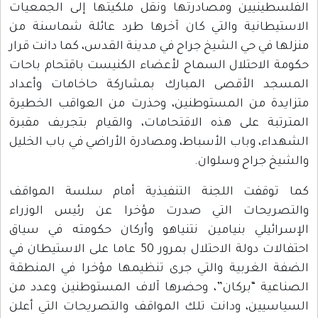
الفلسطينيين ومصادرتها ونقل ملكيتها إلى الجمعيات
الاستيطانية والتي كان آخرها طرد عائلة شماسنة من
منزلها في حي الشيخ جراح في مدينة القدس، كما دانت قرار
حكومة الاحتلال السماح لأعضاء الكنيست باقتحام باحات
المسجد الأقصى المبارك بمشاركة حاخامات وأعداد
متزايدة من المستوطنين، وحذرت من العواقب الخطيرة
المترتبة على هذه الاقتحامات، والقيام بتجريف مقبرة
الشهداء، وباب الأسباط، ومصادرة الأراضي في باب الخليل
والشيخ جراح وسلوان.
كما توقفت اللجنة التنفيذية أمام سلسة المواقف
والتصريحات التي صدرت مؤخرا عن رئيس الوزراء
الإسرائيلي بنيامين نتنياهو وأركان حكومته في سياق
احتفالات دولة الاحتلال بمرور 50 عاما على الاستيطان في
الضفة الغربية والتي جرى تنظيمها مؤخرا في المنطقة
الصناعية “بركان”، وحضرها آلاف المستوطنين وعدد من
السياسيين، ودانت تلك المواقف والتصريحات التي أعلن