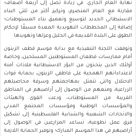
نهاية العام الجاري. في زيادة تصل إلى أربعة أضعاف؛
مقارنة مع العام المنصرم، وتركيز أكثر من ثلثي البناء
الاستيطاني الجديد لتوسيع وتعميق بناء المستوطنات؛
إضافة إلى المخططات التهويدية المعدة مسبقًا لإحكام
الطوق على البلدة القديمة في الخليل وعزلها وتهويدها.
وتوقفت اللجنة التنفيذية مع بداية موسم قطف الزيتون
أمام ممارسات قطعان المستوطنين المسلحين، وخاصة
أولئك الذين يتخذون من البؤر الاستيطانية ملاذات آمنة
لاعتداءاتهم الهمجية على قاطفي الزيتون، بحماية قوات
الاحتلال والتي تتمثل بمهاجمتهم وسرقة محاصيلهم
الزراعية، ومنعهم من الوصول إلى أراضيهم في المناطق
القريبة من المستوطنات، ودعت القوى والهيئات
والمؤسسات الوطنية ومؤسسات المجتمع المدني
والاتحادات الشعبية والشبابية الفلسطينية إلى تشكيل
فرق عمل تطوعية، تساعد المزارعين في الوصول إلى
أراضيهم في هذا الموسم المبارك؛ وتوفير الحماية اللازمة