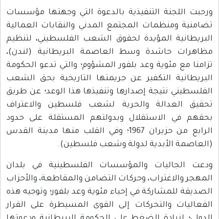
ورحبت اللجنة التنفيذية بالدعوة التي وجهتها مؤسسات
تضامنية ومنظمات المجتمع المدني والنقابات العمالية
البريطانية المؤيدة لحقوق الشعب الفلسطيني، لتنظيم
مظاهرات حاشدة وسط العاصمة البريطانية (لندن)،
تزامنا مع مئوية وعد بلفور المشؤوم؛ والتي تدعو الحكومة
البريطانية التكفير عن جريمتها التاريخية بحق الشعب
الفلسطيني نتيجة إصدارها وتنفيذها هذا الوعد؛ عن طريق
تحقيق العدالة والحرية لشعب فلسطين والاعتراف
بحقهم في الاستقلال وبدولتهم المستقلة على حدود
الرابع من حزيران 1967؛ وفي القلب منها مدينة القدس
(العاصمة الأبدية لدولة وشعب فلسطين).
ودعت الجاليات والمؤسسات الفلسطينية في بلدان
المهجر والاغتراب، وحركات التضامن والمقاطعة، والأحزاب
الصديقة للمشاركة في إحياء مئوية وعد بلفور؛ وتوجيه هذه
الفعاليات والتحركات إلى القوى المسيطرة على القرار
الدولي؛ لزيادة الضغط على الحكومة البريطانية ودعوتها