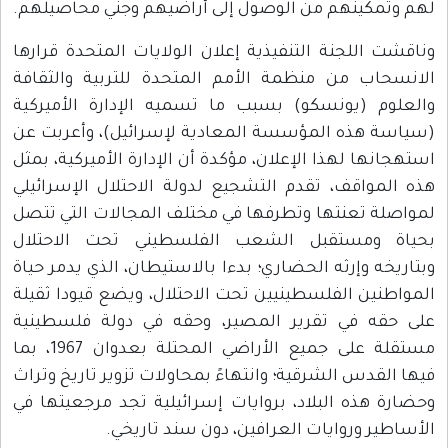
لهم وتمكينهم من الوصول إلى أراضيهم وجني محاصيلهم.
وناقشت اللجنة التنفيذية إعلان الولايات المتحدة قرارها
الانسحاب من منظمة الأمم المتحدة للتربية والثقافة
والعلوم (يونسكو) بسبب ما تسميه الإدارة الأميركية
(سياسة هذه المؤسسة المعادية لإسرائيل)، وأعربت عن
استهجانها لهذا الإعلان، مؤكدة أن الإدارة الأميركية، بمثل
هذه المواقف، تقدم التشجيع لدولة الاحتلال الإسرائيلي
لمواصلة تعنتها وتطرفها في مختلف المجالات التي تتصل
بحياة ومستقبل الشعب الفلسطيني تحت الاحتلال
وبتاريخه وإرثه الحضاري؛ بدءا بالاستيطان، الذي يدمر حياة
المواطنين الفلسطينيين تحت الاحتلال، ويضع قيودا ثقيلة
على حقه في تقرير المصير، وحقه في دولة فلسطينية
مستقلة على جميع الأراضي المحتلة بعدوان 1967، بما
فيها القدس الشرقية؛ وانتهاءً بمحاولات تزوير تاريخ وتراث
وحضارة هذه البلاد، بروايات إسرائيلية تجد مرجعيتها في
الأساطير وروايات العرافين، دون سند تاريخي.