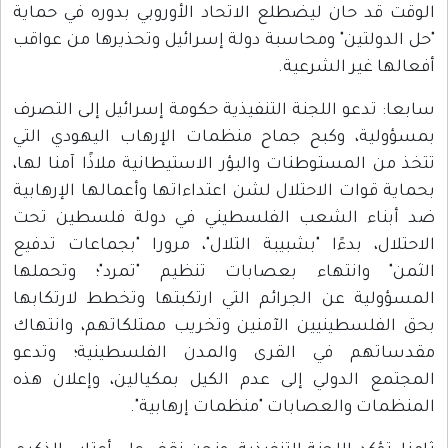
الوقت قد حان ليضطلع الاتحاد الأوروبي بدوره في حماية
"حل الدولتين" ومحاسبة دولة إسرائيل وتحذيرها من عواقب
أفعالها غير الشرعية.
سابعا: تدعو اللجنة التنفيذية حكومة إسرائيل إلى التصرف
بمسؤولية، وكبح جماح منظمات الإرهاب اليهودي التي
تتخذ من المستوطنات والبؤر الاستيطانية ملاذًا آمنا لها،
بحماية قوات الاحتلال لشن اعتداءاتها وأعمالها الإرهابية
ضد أبناء الشعب الفلسطيني في دولة فلسطين تحت
الاحتلال، بدءًا "بشبيبة التلال"، مرورا "بجماعات تدفيع
الثمن" وانتهاء بعصابات تنظيم "تمرد"؛ وتحملها
المسؤولية عن الجرائم التي ارتكبتها وتخطط لارتكابها
بحق الفلسطينيين الآمنين وتخريب ممتلكاتهم، وانتهاك
مقدساتهم في القرى والمدن الفلسطينية؛ وتدعو
المجتمع الدولي إلى عدم الكيل بمكيالين، وإعلان هذه
المنظمات والعصابات "منظمات إرهابية".