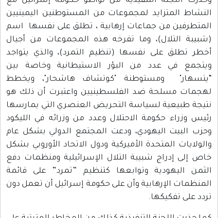
وحذرت اللجنة التنفيذية من تواطؤ حكومة إسرائيل مع
النشاط المتزايد لمجموعات من المستوطنين اليمينيين
المتطرفين من جماعات إرهابية ، تطلق على نفسها اسم
(شبيبة التلال)، وما تفرخه هذه المجموعات من أجيال
أخطر تطلق على نفسها (تنظيم التمرد)، والذي يتواجد
ويتجمع في عدد من البؤر الاستيطانية وخاصة بين
“يتسهار" ومستوطنة "كوتشاف هاشحار"، ويخطط
لهجمات مسلحة ضد الفلسطينيين واعتبرت أن ذلك هو
نتيجة طبيعية لسياسة التحريض العنصري التي يمارسها
رئيس وزراء حكومة الاحتلال وعدد من وزرائه في الليكود
وحزب البيت اليهودي، ودعت المجتمع الدولي بشكل عام
والولايات المتحدة الأميركية ودول الاتحاد الأوروبي بشكل
خاص إلى إدراج شبيبة التلال الإسرائيلية ومنظمات دفع
الثمن اليهودية وتوابعها كتنظيم ”تمرد” على قائمة
المنظمات الإرهابية وأن على حكومة إسرائيل أن تعمل دون
تردد على تفكيكها.