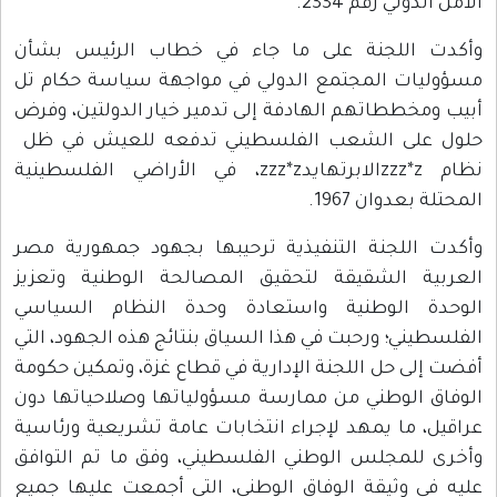
الأمن الدولي رقم 2334.
وأكدت اللجنة على ما جاء في خطاب الرئيس بشأن
مسؤوليات المجتمع الدولي في مواجهة سياسة حكام تل
أبيب ومخططاتهم الهادفة إلى تدمير خيار الدولتين، وفرض
حلول على الشعب الفلسطيني تدفعه للعيش في ظل
نظام zzz*zالابرتهايدzzz*z، في الأراضي الفلسطينية
المحتلة بعدوان 1967.
وأكدت اللجنة التنفيذية ترحيبها بجهود جمهورية مصر
العربية الشقيقة لتحقيق المصالحة الوطنية وتعزيز
الوحدة الوطنية واستعادة وحدة النظام السياسي
الفلسطيني؛ ورحبت في هذا السياق بنتائج هذه الجهود، التي
أفضت إلى حل اللجنة الإدارية في قطاع غزة، وتمكين حكومة
الوفاق الوطني من ممارسة مسؤولياتها وصلاحياتها دون
عراقيل، ما يمهد لإجراء انتخابات عامة تشريعية ورئاسية
وأخرى للمجلس الوطني الفلسطيني، وفق ما تم التوافق
عليه في وثيقة الوفاق الوطني، التي أجمعت عليها جميع