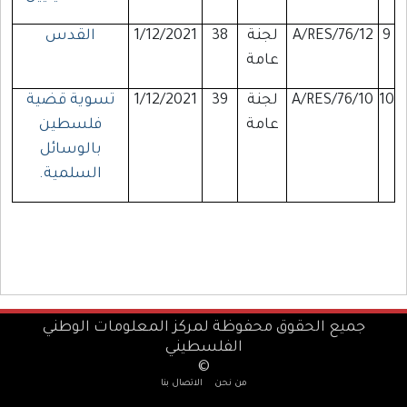
9
A/RES/76/12
لجنة
38
1/12/2021
القدس
عامة
10
A/RES/76/10
لجنة
39
1/12/2021
تسوية قضية
عامة
فلسطين
بالوسائل
السلمية.
جميع الحقوق محفوظة لمركز المعلومات الوطني
الفلسطيني
©
من نحن
الاتصال بنا