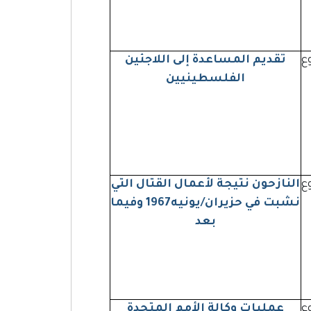
روع
تقديم المساعدة إلى اللاجئين
الفلسطينيين
روع
النازحون نتيجة لأعمال القتال التي
نشبت في حزيران/يونيه1967 وفيما
بعد
روع
عمليات وكالة الأمم المتحدة