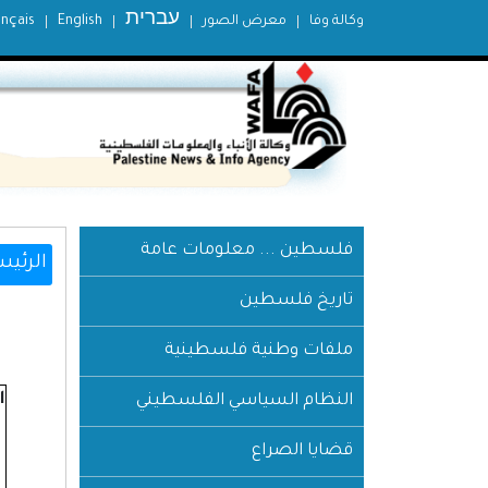
עברית
وكالة وفا
معرض الصور
English
ançais
فلسطين ... معلومات عامة
الرئيس
تاريخ فلسطين
ملفات وطنية فلسطينية
ا
النظام السياسي الفلسطيني
قضايا الصراع