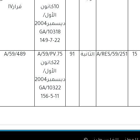
10كانون
قرارIV
الأول/
ديسمبر2004
GA/10318
149-7-22
15
A/RES/59/251
الثانية
91
A/59/PV.75
A/59/489
22كانون
الأول/
ديسمبر2004
GA/10322
156-5-11