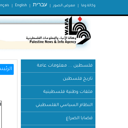
עברית
وكالة وفا
معرض الصور
English
ançais
فلسطين ... معلومات عامة
الرئيس
تاريخ فلسطين
ملفات وطنية فلسطينية
ا
النظام السياسي الفلسطيني
قضايا الصراع