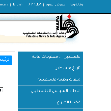
עברית
وكالة وفا
معرض الصور
English
ançais
فلسطين ... معلومات عامة
الرئيس
تاريخ فلسطين
ملفات وطنية فلسطينية
ال
النظام السياسي الفلسطيني
قضايا الصراع