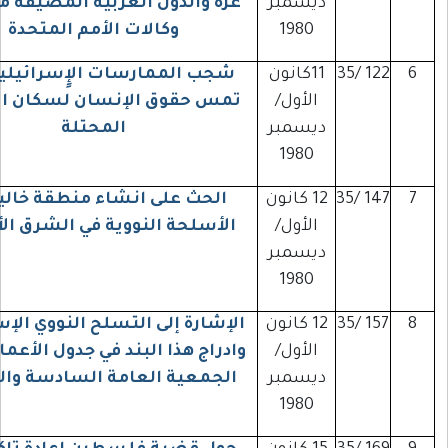
ديسمبر
غزة والدول العربية المضيفة من خلال
1980
وكالات الأمم المتحدة
122
11كانون
شجب الممارسات الإٍسرائيلية التي
الأول/
تمس حقوق الإنسان لسكان الأراضي
ديسمبر
المحتلة
1980
147
12 كانون
الحث على انشاء منطقة خالية من
الأول/
الأسلحة النووية في الشرق الأوسط
ديسمبر
1980
157
12 كانون
الإشارة إلى التسلح النووي الإسرائيلي
الأول/
وادراج هذا البند في جدول الأعمال لدورة
ديسمبر
الجمعية العامة السادسة والثلاثين
1980