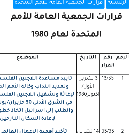
ة
قرارات الجمعية العامة للأمم المتحدة
رات الجمعية العامة للأمم
المتحدة لعام 1980
قم
التاريخ
الموضوع
قرار
13/3
3 تشرين
تاييد مساعدة اللاجئين الفلسطينيين
الأول/
وتمديد انتداب وكالة الأمم المتحدة
اكتوبر1980
لإغاثة وتشغيل اللاجئين الفلسطينيين
في الشرق الأدنى 30 حزيران/يونيو1984
والطلب إلى اسرائيل اتخاذ خطوا فورية
لإعادة السكان النازحين
35/3
14 تشرين
تأكيد أهمية الإعمال العالمي لحق