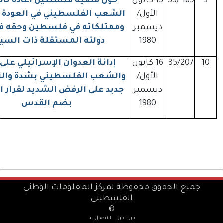
169
15 كانون
حول قضية فلسطين اعادة تاكيد حق
الأول/
الشعب الفلسطيني في العودة إلى دياره
ديسمبر
وممتلكاته في فلسطين وحقه في اقامة
1980
دولته المستقلة ذات السيادة
35/2
16 كانون
إدانة العدوان الإسرائيلي على لبنان
الأول/
والشعب الفلسطيني بشدة والتأكيد من
ديسمبر
جديد على الرفض الشديد لقرار اسرائيل
1980
بضم القدس
ع الحقوق محفوظة لمركز المعلومات الوطني
الفلسطيني
©
من نحن
الاتصال بنا