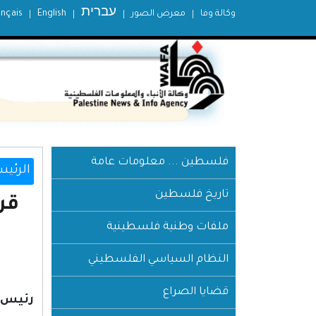
עברית
وكالة وفا
معرض الصور
English
ançais
فلسطين ... معلومات عامة
الرئيس
تاريخ فلسطين
ملفات وطنية فلسطينية
النظام السياسي الفلسطيني
قضايا الصراع
رئيس 