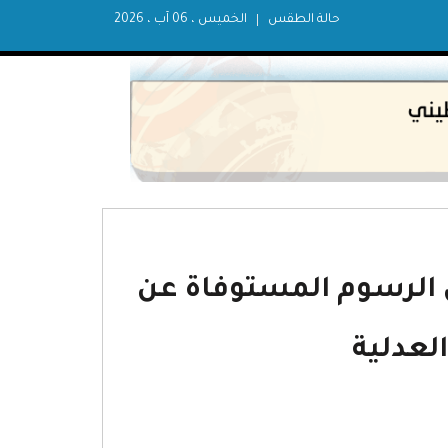
حالة الطقس
الخميس ، 06 آب ، 2026
م (1) لسنة 2012م بشأن الرسوم المستوفاة عن
العدلية