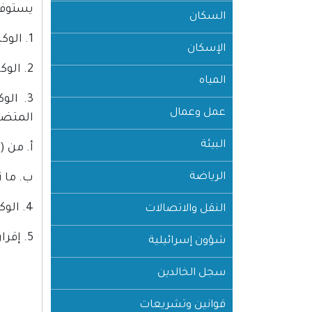
يستوفي
السكان
1. الوكالة العامة 30 دينار أردني عن كل توقيع.
الإسكان
2. الوكالة الخاصة 20 دينار أردني عن كل توقيع.
المياه
3. الو
عمل وعمال
المتضم
البيئة
أ. من (1) دينار أردني حتى (50.000) دينار أردني 0.5% (نصف بالمائة).
الرياضة
ب. ما زاد عن (50.000) دين
4. الوكالات الأجنبية (سند محفوظ) 25 دينار أردني.
النقل والاتصالات
5. إقرار إلغاء وكالة دورية 20 دينار أردني.
شؤون إسرائيلية
سجل الخالدين
قوانين وتشريعات