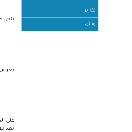
تقارير
يلغى كل
وثائق
يعرض ه
على ال
بعد ثلا