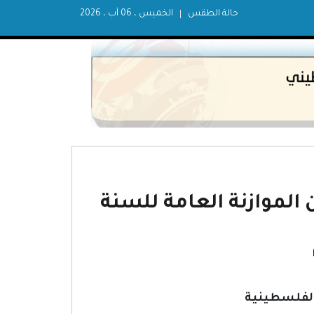
حالة الطقس
الخميس ، 06 آب ، 2026
قم (5) لسنة 2011م بشأن الموازنة العامة للسنة
الفلسطينية