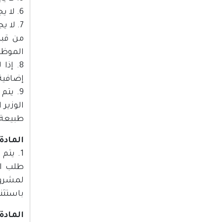
6. لا يجوز فتح أي حساب بنكي لأي مركز مسؤولية إلا بإذن خطي من وزير المالية.
7. لا
من قبل
الموظف
8. إذ
إضافية،
9. يت
الوزير 
طبيعة 
المادة (0
1. يت
لمشروع 
باستثن
المادة (1