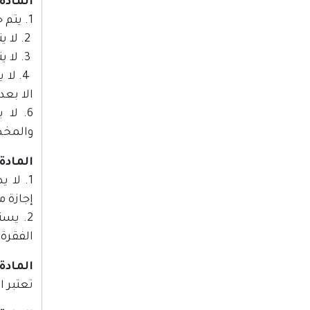
المادة (3
1. يتم حصر التعيينات في الاحداثات الملحقة بهذا القرار بقانون.
2. لا يتم التعيين على بدل الشواغر المتحققة عن سنوات سابقة لأي مركز مسؤولية.
3. لا يتم التعيين على أية احداثيات سابقة لم يتم إشغالها لأي مركز مسؤولية.
الا بعد
والمخص
المادة (4
1. لا
إجازة مقابل كل (6) ساعات عمل إضافية بال
2. يس
الفقرة (1) من هذه المادة، على ان تحدد الفئات المستثناة بموجب نظام يصدر ع
المادة (5
تعتبر ا