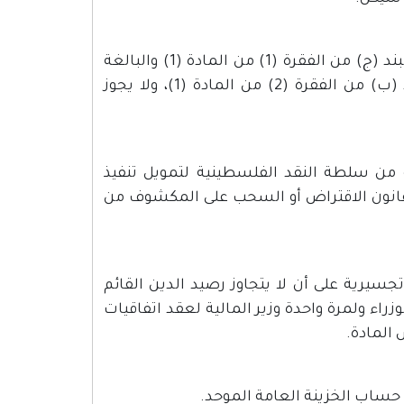
تخصص المنح المقدرة لتمويل النفقات التطويرية والموضحة في البند (ج) من الفقرة (1) من المادة (1) والبالغة
(1.850) مليون شيكل لتغطية النفقات التطويرية المقدرة في البند (ب) من الفقرة (2) من المادة (1)، ولا يجوز
و من سلطة النقد الفلسطينية لتمويل تنفيذ
القرار بقانون الاقتراض أو السحب على المكشوف من
القطاع المصرفي في عام 2011 إلا لأغراض تجسيرية على أن لا يتجاوز رصيد الدين القائم
تاريخ 31/12/2010. 2. يفوض مجلس الوزراء ولمرة واحدة وزير المالية لعقد اتفاقيات
 حساب الخزينة العامة الموحد.