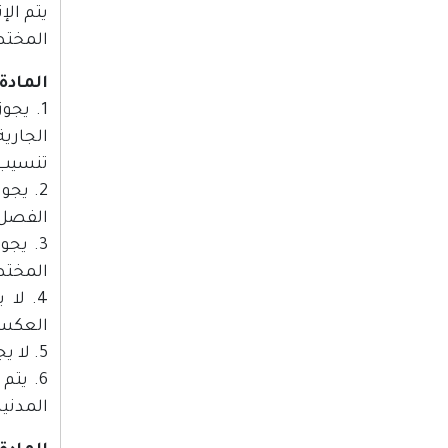
يتم الإ
المختص 
المادة (2
1. يج
الجارية
تنسيب م
2. يج
الفصل ن
3. يج
المختص
4. لا
العكس،
5. لا يجوز عقد أية نفقة أو صرف اية سلفة لم يرصد لها مخصصات في هذا القرار بقانون.
6. يت
المدنية