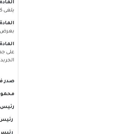
المادة (6
يلغى كل
المادة (7
يعرض ه
المادة (8
على جم
الجريد
صدر في مدينة رام 
محمود
رئيس 
رئيس ا
رئيس 