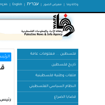
עברית
وكالة وفا
معرض الصور
English
ançais
فلسطين ... معلومات عامة
الرئيس
تاريخ فلسطين
ملفات وطنية فلسطينية
النظام السياسي الفلسطيني
قضايا الصراع
رئيس د