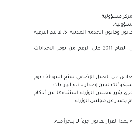
4. لا يتم شغل أية وظيفة دائمة بعقد إلا بموجب أحكام هذا القرار بقانون وقانون الخدمة المدنية. 5. لا تتم الترقية
6. لا يجوز الإعلان عن شغور الوظائف بعد نهاية شهر أيلول من العام 2011 على الرغم من توفر الاحداثات
ستعاض عن العمل الإضافي بمنح الموظف يوم
رى يقرر مجلس الوزراء استثناءها من أحكام
ا القرار بقانون جزءاً لا يتجزأ منه.