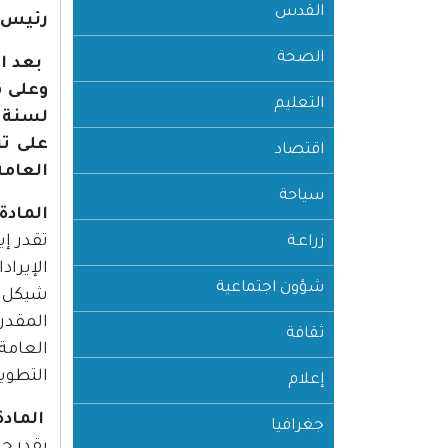
القدس
رئيس 
الصحة
التعليم
اقتصاد
العامة
سياحة
المادة (1
زراعـة
شؤون اجتماعية
ثقافة
التطوي
إعلام
المادة (
جغرافيا
يقدر حجم 