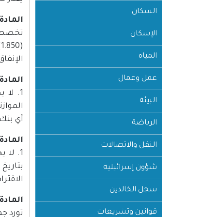
السكان
المادة (3
الإسكان
المياه
الإنفاق
عمل وعمال
المادة (4
1. لا
البيئة
أي بنك
الرياضة
المادة (5
النقل والاتصالات
شؤون إسرائيلية
الاقتراض 
سجل الخالدين
المادة (6
قوانين وتشريعات
تورد جم